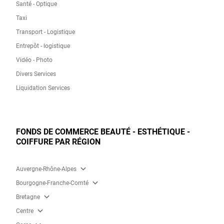
Santé - Optique
Taxi
Transport - Logistique
Entrepôt - logistique
Vidéo - Photo
Divers Services
Liquidation Services
FONDS DE COMMERCE BEAUTÉ - ESTHÉTIQUE -
COIFFURE PAR RÉGION
expand_more
Auvergne-Rhône-Alpes
expand_more
Bourgogne-Franche-Comté
expand_more
Bretagne
expand_more
Centre