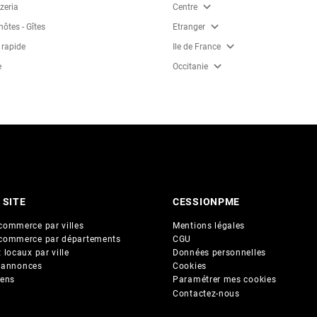
expand_more
zzeria
Centre
expand_more
ôtes - Gîtes
Etranger
expand_more
 rapide
Ile de France
expand_more
e
Occitanie
 SITE
CESSIONPME
commerce par villes
Mentions légales
commerce par départements
CGU
 locaux par ville
Données personnelles
 annonces
Cookies
iens
Paramétrer mes cookies
Contactez-nous