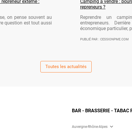
 repreneur externe :
Camping à vendre : pourqu
repreneurs ?
ise, on pense souvent au
Reprendre un campi
re question est tout aussi
entrepreneurs. Derriè
économique particulier, po
PUBLIÉ PAR : CESSIONPME.COM
Toutes les actualités
BAR - BRASSERIE - TABAC 
expand_more
Auvergne-Rhône-Alpes