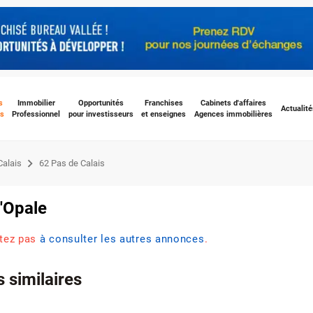
s
Immobilier
Opportunités
Franchises
Cabinets d'affaires
Actualité
s
Professionnel
pour investisseurs
et enseignes
Agences immobilières
Calais
62 Pas de Calais
d'Opale
itez pas
à consulter les autres annonces
.
 similaires