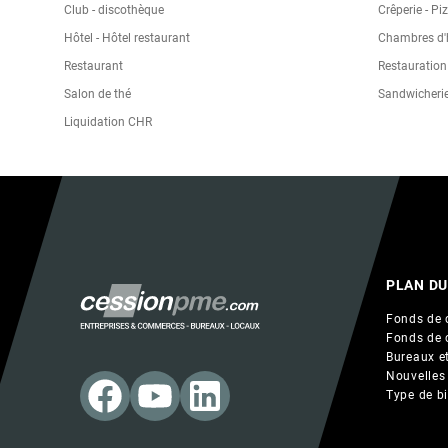
Club - discothèque
Crêperie - Pi
Hôtel - Hôtel restaurant
Chambres d'h
Restaurant
Restauration
Salon de thé
Sandwicheri
Liquidation CHR
PLAN DU
Fonds de 
Fonds de 
Bureaux et
Nouvelles
Type de b