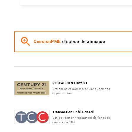
zoom_in
CessionPME
dispose de
annonce
RESEAU CENTURY 21
Entreprise et Commerce Consultez nos
opportunités
Transaction Café Conseil
Votre expert en transaction de fonds de
commerce CHR