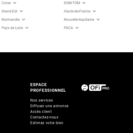
expand_more
expand_more
Corse
DOM-TOM
expand_more
expand_more
Grand-Est
Hauts-de-France
expand_more
expand_more
Normandie
Nouvelle-Aquitaine
expand_more
expand_more
Pays de Loire
PACA
ESPACE
PROFESSIONNEL
Nos services
Diffuser une annonce
Accès client
Contactez-nous
Estimez votre bien