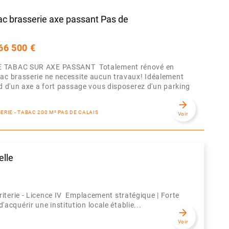
ac brasserie axe passant Pas de
66 500 €
 TABAC SUR AXE PASSANT Totalement rénové en
ac brasserie ne necessite aucun travaux! Idéalement
rd d'un axe a fort passage vous disposerez d'un parking
arrow_forward
SERIE - TABAC 200 M² PAS DE CALAIS
Voir
elle
iterie - Licence IV Emplacement stratégique | Forte
'acquérir une institution locale établie...
arrow_forward
Voir