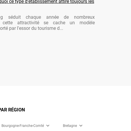
oi ce type d'établissement attire toujours les
ng séduit chaque année de nombreux
re cette attractivité se cache un modèle
rté par l'essor du tourisme d...
PAR RÉGION
expand_more
expand_more
Bourgogne-Franche-Comté
Bretagne