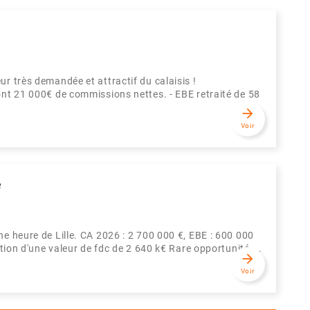
r très demandée et attractif du calaisis !
ont 21 000€ de commissions nettes. - EBE retraité de 58
arrow_forward
Voir
e
ne heure de Lille. CA 2026 : 2 700 000 €, EBE : 600 000
ction d'une valeur de fdc de 2 640 k€ Rare opportunité ...
arrow_forward
Voir