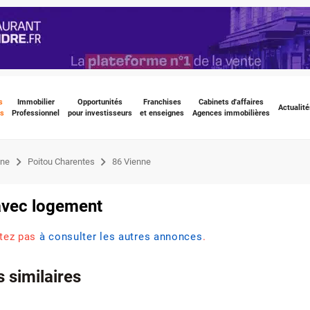
s
Immobilier
Opportunités
Franchises
Cabinets d'affaires
Actualité
s
Professionnel
pour investisseurs
et enseignes
Agences immobilières
ine
Poitou Charentes
86 Vienne
 avec logement
itez pas
à consulter les autres annonces
.
 similaires