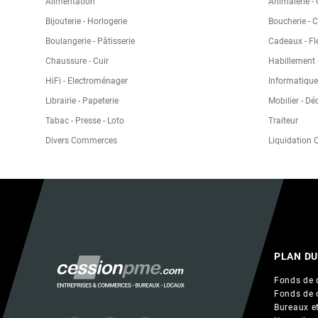
Alimentation
Animalerie -
Bijouterie - Horlogerie
Boucherie - 
Boulangerie - Pâtisserie
Cadeaux - Fl
Chaussure - Cuir
Habillement -
HiFi - Electroménager
Informatique
Librairie - Papeterie
Mobilier - Dé
Tabac - Presse - Loto
Traiteur
Divers Commerces
Liquidation
PLAN DU
Fonds de 
Fonds de 
Bureaux et