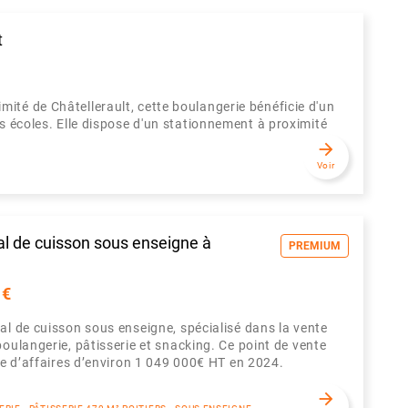
t
ité de Châtellerault, cette boulangerie bénéficie d'un
s écoles. Elle dispose d'un stationnement à proximité
arrow_forward
Voir
al de cuisson sous enseigne à
PREMIUM
 €
al de cuisson sous enseigne, spécialisé dans la vente
boulangerie, pâtisserie et snacking. Ce point de vente
fre d’affaires d’environ 1 049 000€ HT en 2024.
arrow_forward