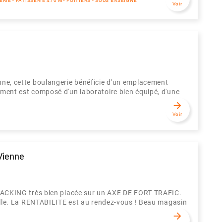
RIE - PÂTISSERIE 470 M² POITIERS - SOUS ENSEIGNE
Voir
enne, cette boulangerie bénéficie d'un emplacement
sement est composé d'un laboratoire bien équipé, d'une
arrow_forward
Voir
Vienne
KING très bien placée sur un AXE DE FORT TRAFIC.
e. La RENTABILITE est au rendez-vous ! Beau magasin
arrow_forward