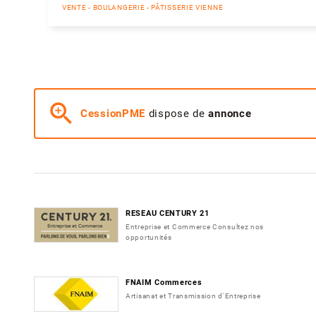
VENTE - BOULANGERIE - PÂTISSERIE VIENNE
zoom_in
CessionPME
dispose de
annonce
RESEAU CENTURY 21
Entreprise et Commerce Consultez nos
opportunités
FNAIM Commerces
Artisanat et Transmission d'Entreprise