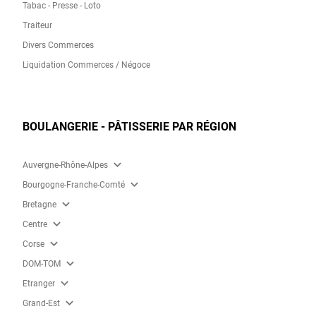
Tabac - Presse - Loto
Traiteur
Divers Commerces
Liquidation Commerces / Négoce
BOULANGERIE - PÂTISSERIE PAR RÉGION
expand_more
Auvergne-Rhône-Alpes
expand_more
Bourgogne-Franche-Comté
expand_more
Bretagne
expand_more
Centre
expand_more
Corse
expand_more
DOM-TOM
expand_more
Etranger
expand_more
Grand-Est