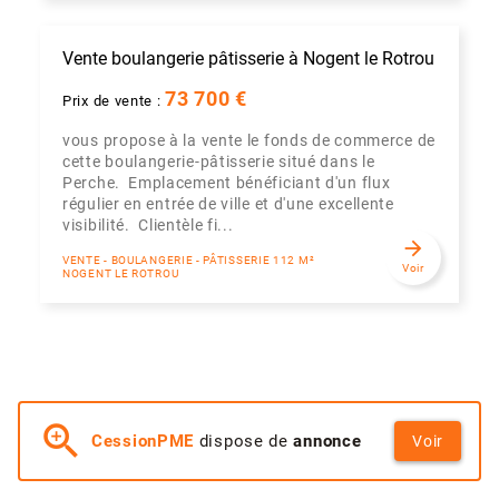
Vente boulangerie pâtisserie à Nogent le Rotrou
73 700 €
Prix de vente :
vous propose à la vente le fonds de commerce de
cette boulangerie-pâtisserie situé dans le
Perche. Emplacement bénéficiant d'un flux
régulier en entrée de ville et d'une excellente
visibilité. Clientèle fi...
arrow_forward
VENTE - BOULANGERIE - PÂTISSERIE 112 M²
Voir
NOGENT LE ROTROU
zoom_in
CessionPME
dispose de
annonce
Voir