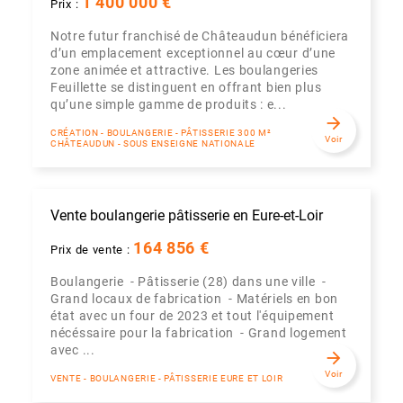
1 400 000 €
Prix :
Notre futur franchisé de Châteaudun bénéficiera
d’un emplacement exceptionnel au cœur d’une
zone animée et attractive. Les boulangeries
Feuillette se distinguent en offrant bien plus
qu’une simple gamme de produits : e...
arrow_forward
CRÉATION - BOULANGERIE - PÂTISSERIE 300 M²
Voir
CHÂTEAUDUN - SOUS ENSEIGNE NATIONALE
Vente boulangerie pâtisserie en Eure-et-Loir
164 856 €
Prix de vente :
Boulangerie - Pâtisserie (28) dans une ville -
Grand locaux de fabrication - Matériels en bon
état avec un four de 2023 et tout l'équipement
nécéssaire pour la fabrication - Grand logement
avec ...
arrow_forward
Voir
VENTE - BOULANGERIE - PÂTISSERIE EURE ET LOIR