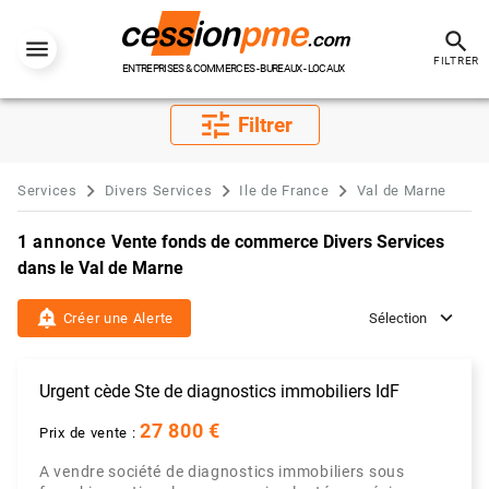
search
FILTRER
ENTREPRISES & COMMERCES - BUREAUX - LOCAUX
tune
Filtrer
Services
Divers Services
Ile de France
Val de Marne
1 annonce
Vente fonds de commerce Divers Services
dans le Val de Marne
add_alert
Créer une Alerte
Sélection
Urgent cède Ste de diagnostics immobiliers IdF
27 800 €
Prix de vente :
A vendre société de diagnostics immobiliers sous