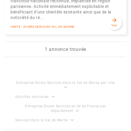
franchise nationale reconnue, implantée en région
parisienne. Activité immédiatement exploitable et
bénéficiant d'une clientèle existante ainsi que de la
notoriété du ré...
arrow_forward
Voir
VENTE - DIVERS SERVICES VAL-DE-MARNE
1 annonce trouvée
Entreprise Divers Services dans le Val de Marne par ville
expand_more
expand_more
Activités similaires
Entreprise Divers Services en Ile de France par
expand_more
département
expand_more
Services dans le Val de Marne