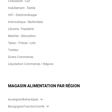
Chaussure - Cuir
Habillement - Textile
HiFi - Electroménager
Informatique - Multimédia
Librairie - Papeterie
Mobilier - Décoration
Tabac - Presse - Loto
Traiteur
Divers Commerces
Liquidation Commerces / Négoce
MAGASIN ALIMENTATION PAR RÉGION
expand_more
Auvergne-Rhône-Alpes
expand_more
Bourgogne-Franche-Comté