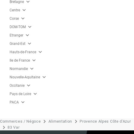
expand_more
Bretagne
expand_more
Centre
expand_more
Corse
expand_more
DOM-TOM
expand_more
Etranger
expand_more
Grand-Est
expand_more
Hauts-de-France
expand_more
Ile de France
expand_more
Normandie
expand_more
Nouvelle-Aquitaine
expand_more
Occitanie
expand_more
Pays de Loire
expand_more
PACA
Commerces / Négoce
Alimentation
Provence Alpes Côte d'Azur
83 Var