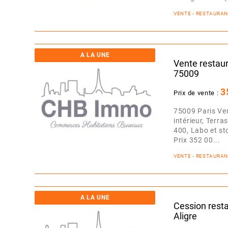
VENTE - RESTAURA
A LA UNE
Vente restaur
75009
3
Prix de vente :
75009 Paris Ven
intérieur, Terra
400, Labo et st
Prix 352 00...
VENTE - RESTAURA
A LA UNE
Cession resta
Aligre