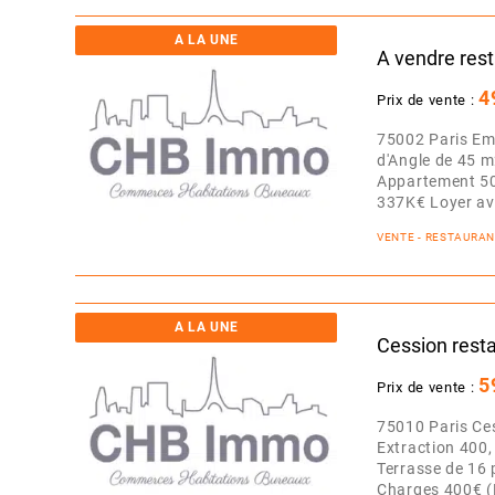
A LA UNE
A vendre rest
4
Prix de vente :
75002 Paris Em
d'Angle de 45 m
Appartement 50
337K€ Loyer ave
VENTE - RESTAURA
A LA UNE
Cession resta
5
Prix de vente :
75010 Paris Ces
Extraction 400, 
Terrasse de 16 
Charges 400€ (E