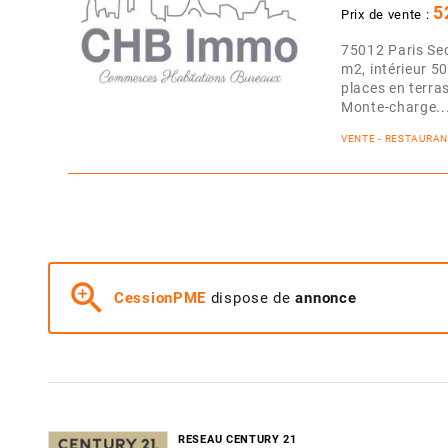
5
Prix de vente :
75012 Paris Se
m2, intérieur 50
places en terra
Monte-charge..
VENTE - RESTAURA
zoom_in
CessionPME
dispose de
annonce
RESEAU CENTURY 21