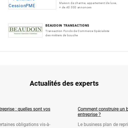
Maison de charme, appartement de luxe,
+ de 40 000 annonces
BEAUDOIN TRANSACTIONS
Transaction Fonds de Commerce Spécialiste
des métiers de bouche
Actualités des experts
reprise : quelles sont vos
Comment construire un b
entreprise ?
rtaines obligations vis-à-
Le business plan de repri