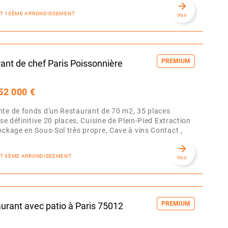
arrow_forward
NT 10ÈME ARRONDISSEMENT
Voir
PREMIUM
ant de chef Paris Poissonnière
52 000 €
te de fonds d'un Restaurant de 70 m2, 35 places
sse définitive 20 places, Cuisine de Plein-Pied Extraction
ockage en Sous-Sol très propre, Cave à vins Contact ,
arrow_forward
NT 9ÈME ARRONDISSEMENT
Voir
PREMIUM
urant avec patio à Paris 75012