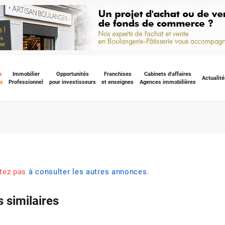
s
Immobilier
Opportunités
Franchises
Cabinets d'affaires
Actualité
s
Professionnel
pour investisseurs
et enseignes
Agences immobilières
itez pas
à consulter les autres annonces
.
 similaires