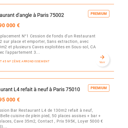
PREMIUM
aurant d'angle à Paris 75002
90 000 €
placement N°1 Cession de fonds d'un Restaurant
2 sur place et emporter, Sans extraction, avec
m2 et plusieurs Caves exploitées en Sous-sol, CA
c l'appartement 3...
arrow_forward
NT 45 M² 2ÈME ARRONDISSEMENT
Voir
PREMIUM
urant L4 refait à neuf à Paris 75010
95 000 €
sion Bar Restaurant L4 de 130m2 refait à neuf,
Belle cuisine de plein pied, 50 places assises + bar +
places, Cave 35m2, Contact , Prix 595K, Loyer 5000 €
I...