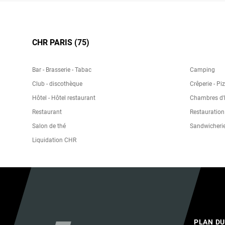
CHR PARIS (75)
Bar - Brasserie - Tabac
Camping
Club - discothèque
Crêperie - Pi
Hôtel - Hôtel restaurant
Chambres d'h
Restaurant
Restauration
Salon de thé
Sandwicheri
Liquidation CHR
PLAN DU