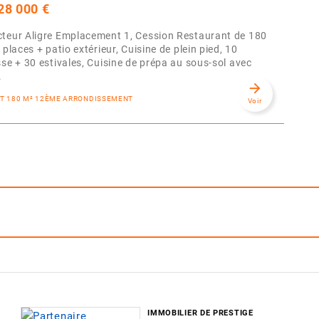
28 000 €
cteur Aligre Emplacement 1, Cession Restaurant de 180
 places + patio extérieur, Cuisine de plein pied, 10
sse + 30 estivales, Cuisine de prépa au sous-sol avec
.
arrow_forward
NT 180 M² 12ÈME ARRONDISSEMENT
Voir
IMMOBILIER DE PRESTIGE