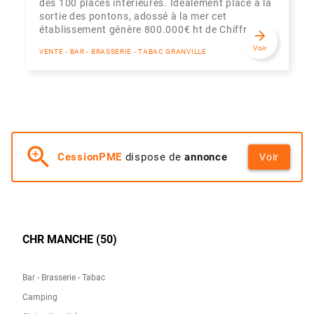
des 100 places intérieures. Idéalement placé à la
sortie des pontons, adossé à la mer cet
établissement génère 800.000€ ht de Chiffr...
arrow_forward
Voir
VENTE - BAR - BRASSERIE - TABAC GRANVILLE
zoom_in
CessionPME
dispose de
annonce
Voir
CHR MANCHE (50)
Bar - Brasserie - Tabac
Camping