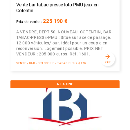
Vente bar tabac presse loto PMU jeux en
Cotentin
225 190 €
Prix de vente :
A VENDRE, DEPT 50, NOUVEAU, COTENTIN, BAR-
TABAC-PRESSE-PMU : Situé sur axe de passage.
12 000 véhicules/jour. Idéal pour un couple en
reconversion. Logement possible. PRIX NET
VENDEUR : 205 000 euros. Réf. 1601.
arrow_forward
Voir
VENTE - BAR - BRASSERIE - TABAC PIEUX (LES)
A LA UNE