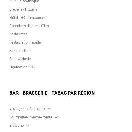
Club - discothèque
Crêperie - Pizzeria
Hôtel - Hôtel restaurant
Chambres d'hôtes - Gîtes
Restaurant
Restauration rapide
Salon de thé
Sandwicherie
Liquidation CHR
BAR - BRASSERIE - TABAC PAR RÉGION
expand_more
Auvergne-Rhône-Alpes
expand_more
Bourgogne-Franche-Comté
expand_more
Bretagne