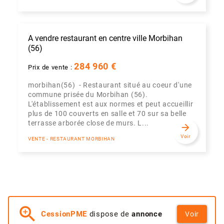
A vendre restaurant en centre ville Morbihan
(56)
284 960 €
Prix de vente :
morbihan(56) - Restaurant situé au coeur d'une
commune prisée du Morbihan (56).
L'établissement est aux normes et peut accueillir
plus de 100 couverts en salle et 70 sur sa belle
terrasse arborée close de murs. L...
arrow_forward
Voir
VENTE - RESTAURANT MORBIHAN
zoom_in
CessionPME
dispose de
annonce
Voir