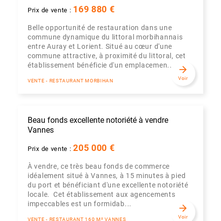
169 880 €
Prix de vente :
Belle opportunité de restauration dans une
commune dynamique du littoral morbihannais
entre Auray et Lorient. Situé au cœur d'une
commune attractive, à proximité du littoral, cet
établissement bénéficie d'un emplacemen...
arrow_forward
Voir
VENTE - RESTAURANT MORBIHAN
Beau fonds excellente notoriété à vendre
Vannes
205 000 €
Prix de vente :
À vendre, ce très beau fonds de commerce
idéalement situé à Vannes, à 15 minutes à pied
du port et bénéficiant d'une excellente notoriété
locale. Cet établissement aux agencements
impeccables est un formidab...
arrow_forward
Voir
VENTE - RESTAURANT 160 M² VANNES