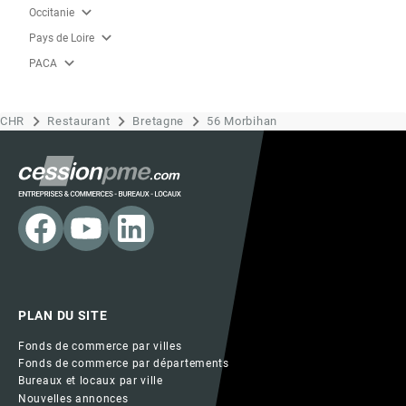
expand_more
Occitanie
expand_more
Pays de Loire
expand_more
PACA
CHR
Restaurant
Bretagne
56 Morbihan
PLAN DU SITE
Fonds de commerce par villes
Fonds de commerce par départements
Bureaux et locaux par ville
Nouvelles annonces