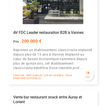
AV FDC Leader restauration B2B à Vannes
200 000 €
Prix :
Reprenez un établissement class'croute implanté
depuis plus de 15 ans à Vannes Implanté au
cœur du bassin économique vannetais depuis
plus de quinze ans, cet établissement
class'croute bénéficie d'une clientèle prof...
arrow_forward
CESSION - RESTAURANT 250 M² VANNES - SOUS
Voir
ENSEIGNE NATIONALE
Vente bar restaurant snack entre Auray et
Lorient