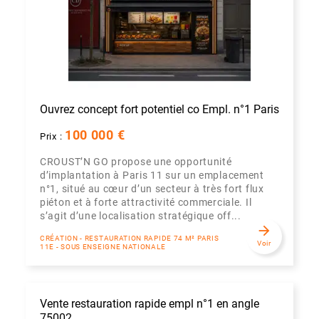
Ouvrez concept fort potentiel co Empl. n°1 Paris
100 000 €
Prix :
CROUST’N GO propose une opportunité
d’implantation à Paris 11 sur un emplacement
n°1, situé au cœur d’un secteur à très fort flux
piéton et à forte attractivité commerciale. Il
s’agit d’une localisation stratégique off...
arrow_forward
CRÉATION - RESTAURATION RAPIDE 74 M² PARIS
Voir
11E - SOUS ENSEIGNE NATIONALE
Vente restauration rapide empl n°1 en angle
75002