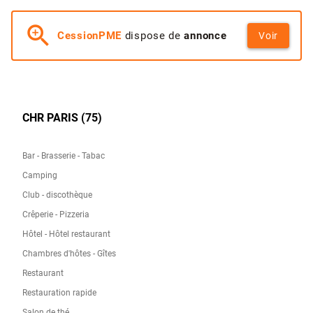
zoom_in
CessionPME
dispose de
annonce
Voir
CHR PARIS (75)
Bar - Brasserie - Tabac
Camping
Club - discothèque
Crêperie - Pizzeria
Hôtel - Hôtel restaurant
Chambres d'hôtes - Gîtes
Restaurant
Restauration rapide
Salon de thé