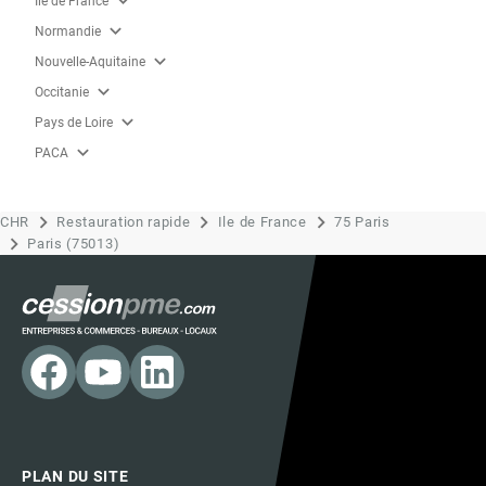
expand_more
Ile de France
expand_more
Normandie
expand_more
Nouvelle-Aquitaine
expand_more
Occitanie
expand_more
Pays de Loire
expand_more
PACA
CHR
Restauration rapide
Ile de France
75 Paris
Paris (75013)
PLAN DU SITE