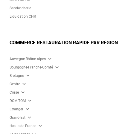
Sandwicherie
Liquidation CHR
COMMERCE RESTAURATION RAPIDE PAR RÉGION
expand_more
Auvergne-Rhône-Alpes
expand_more
Bourgogne-Franche-Comté
expand_more
Bretagne
expand_more
Centre
expand_more
Corse
expand_more
DOM-TOM
expand_more
Etranger
expand_more
Grand-Est
expand_more
Hauts-de-France