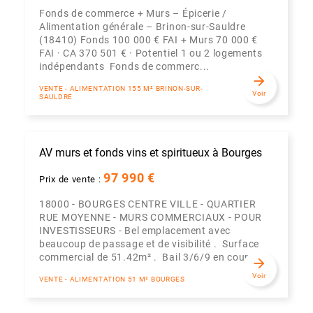
Fonds de commerce + Murs – Épicerie /
Alimentation générale – Brinon-sur-Sauldre
(18410) Fonds 100 000 € FAI + Murs 70 000 €
FAI · CA 370 501 € · Potentiel 1 ou 2 logements
indépendants Fonds de commerc...
arrow_forward
VENTE - ALIMENTATION 155 M² BRINON-SUR-
Voir
SAULDRE
AV murs et fonds vins et spiritueux à Bourges
97 990 €
Prix de vente :
18000 - BOURGES CENTRE VILLE - QUARTIER
RUE MOYENNE - MURS COMMERCIAUX - POUR
INVESTISSEURS - Bel emplacement avec
beaucoup de passage et de visibilité . Surface
commercial de 51.42m² . Bail 3/6/9 en cours ...
arrow_forward
Voir
VENTE - ALIMENTATION 51 M² BOURGES