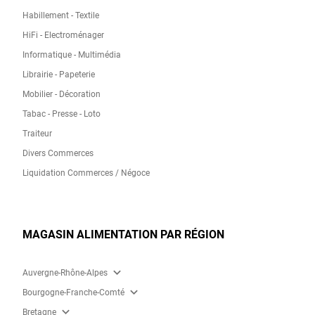
Habillement - Textile
HiFi - Electroménager
Informatique - Multimédia
Librairie - Papeterie
Mobilier - Décoration
Tabac - Presse - Loto
Traiteur
Divers Commerces
Liquidation Commerces / Négoce
MAGASIN ALIMENTATION PAR RÉGION
expand_more
Auvergne-Rhône-Alpes
expand_more
Bourgogne-Franche-Comté
expand_more
Bretagne