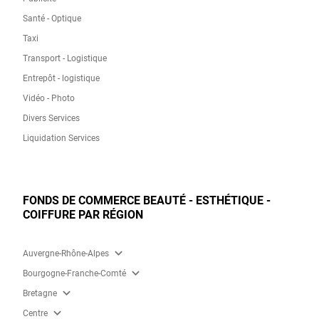
Santé - Optique
Taxi
Transport - Logistique
Entrepôt - logistique
Vidéo - Photo
Divers Services
Liquidation Services
FONDS DE COMMERCE BEAUTÉ - ESTHÉTIQUE -
COIFFURE PAR RÉGION
expand_more
Auvergne-Rhône-Alpes
expand_more
Bourgogne-Franche-Comté
expand_more
Bretagne
expand_more
Centre