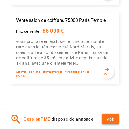
Vente salon de coiffure, 75003 Paris Temple
58 000 €
Prix de vente :
vous propose en exclusivité, une opportunité
rare dans le très recherché Nord-Marais, au
coeur du 3e arrondissement de Paris : un salon
de coiffure de 35 m², en activité depuis plus de
14 ans, avec une clientèle fidél...
arrow_forward
VENTE - BEAUTÉ - ESTHÉTIQUE - COIFFURE 35 M²
Voir
PARIS
zoom_in
CessionPME
dispose de
annonce
Voir