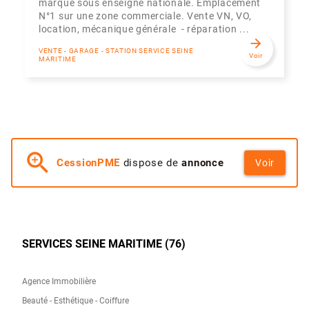
marque sous enseigne nationale. Emplacement
N°1 sur une zone commerciale. Vente VN, VO,
location, mécanique générale - réparation ...
arrow_forward
VENTE - GARAGE - STATION SERVICE SEINE
Voir
MARITIME
zoom_in
CessionPME
dispose de
annonce
Voir
SERVICES SEINE MARITIME (76)
Agence Immobilière
Beauté - Esthétique - Coiffure