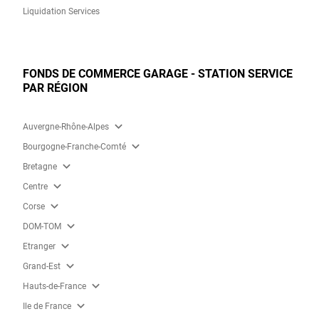
Liquidation Services
FONDS DE COMMERCE GARAGE - STATION SERVICE
PAR RÉGION
expand_more
Auvergne-Rhône-Alpes
expand_more
Bourgogne-Franche-Comté
expand_more
Bretagne
expand_more
Centre
expand_more
Corse
expand_more
DOM-TOM
expand_more
Etranger
expand_more
Grand-Est
expand_more
Hauts-de-France
expand_more
Ile de France