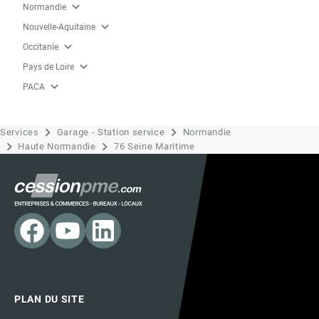
expand_more
Normandie
expand_more
Nouvelle-Aquitaine
expand_more
Occitanie
expand_more
Pays de Loire
expand_more
PACA
Services
Garage - Station service
Normandie
Haute Normandie
76 Seine Maritime
PLAN DU SITE