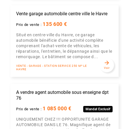
Vente garage automobile centre ville le Havre
135 600 €
Prix de vente :
Situé en centre-ville du Havre, ce garage
automobile bénéficie d'une activité complète
comprenant l'achat-vente de véhicules, les
réparations, l'entretien, le dépannage ainsi que le
remorquage. Le bâtiment se compose d...
arrow_forward
VENTE - GARAGE - STATION SERVICE 250 M² LE
Voir
HAVRE
A vendre agent automobile sous enseigne dpt
76
1 085 000 €
Prix de vente :
Mandat Exclusif
UNIQUEMENT CHEZ !!! OPPORTUNITE GARAGE
AUTOMOBILE DANS LE 76. Magnifique agent de