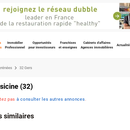
s
Immobilier
Opportunités
Franchises
Cabinets d'affaires
Actualité
s
Professionnel
pour investisseurs
et enseignes
Agences immobilières
yrénées
32 Gers
sicine (32)
itez pas
à consulter les autres annonces
.
 similaires