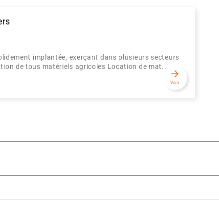
ers
 solidement implantée, exerçant dans plusieurs secteurs
tion de tous matériels agricoles Location de mat...
arrow_forward
Voir