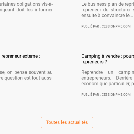
rtaines obligations vis-à-
Le business plan de repri
rigeant doit les informer
repreneur de structurer 
ensuite à convaincre le...
PUBLIÉ PAR : CESSIONPME.COM
 repreneur externe :
Camping à vendre : pourqu
repreneurs ?
ise, on pense souvent au
Reprendre un campi
re question est tout aussi
entrepreneurs. Derriè
économique particulier, po
PUBLIÉ PAR : CESSIONPME.COM
Toutes les actualités