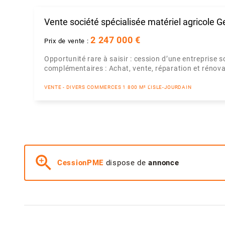
Vente société spécialisée matériel agricole G
2 247 000 €
Prix de vente :
Opportunité rare à saisir : cession d’une entreprise
complémentaires : Achat, vente, réparation et rénova
VENTE - DIVERS COMMERCES 1 800 M² L'ISLE-JOURDAIN
zoom_in
CessionPME
dispose de
annonce