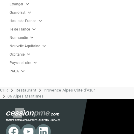
expand_more
Etranger
expand_more
Grand-Est
expand_more
Hauts-de-France
expand_more
Ile de France
expand_more
Normandie
expand_more
Nouvelle-Aquitaine
expand_more
Occitanie
expand_more
Pays de Loire
expand_more
PACA
CHR
Restaurant
Provence Alpes Côte d'Azur
06 Alpes Maritimes