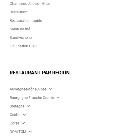
Chambres d'hôtes - Gîtes
Restaurant
Restauration rapide
Salon de thé
Sandwicherie
Liquidation CHR
RESTAURANT PAR RÉGION
expand_more
Auvergne-Rhône-Alpes
expand_more
Bourgogne-Franche-Comté
expand_more
Bretagne
expand_more
Centre
expand_more
Corse
expand_more
DOM-TOM