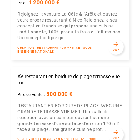
1 200 000 €
Prix :
Rejoignez l'aventure La Côte & l'Arête et ouvrez
votre propre restaurant à Nice Rejoignez le seul
concept en franchise qui propose une cuisine
traditionnelle, 100% produits frais et fait maison
Un concept unique qu...
arrow_forward
CRÉATION - RESTAURANT 400 M² NICE - SOUS
Voir
ENSEIGNE NATIONALE
AV restaurant en bordure de plage terrasse vue
mer
500 000 €
Prix de vente :
RESTAURANT EN BORDURE DE PLAGE AVEC UNE
GRANDE TERRASSE VUE MER. Une salle de
réception avec un coin bar ouvrant sur une
grande terrasse d'une surface d'environ 170 m2
face à la plage. Une grande cuisine prof...
arrow_forward
Voir
VENTE - RESTAURANT 220 M² VILLENEUVE LOUBET