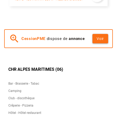
zoom_in
CessionPME
dispose de
annonce
Voir
CHR ALPES MARITIMES (06)
Bar - Brasserie - Tabac
Camping
Club - discothèque
Crêperie - Pizzeria
Hôtel - Hôtel restaurant