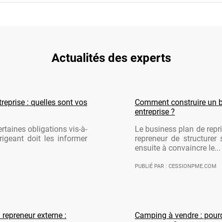
Actualités des experts
reprise : quelles sont vos
Comment construire un b
entreprise ?
rtaines obligations vis-à-
Le business plan de repri
rigeant doit les informer
repreneur de structurer 
ensuite à convaincre le...
PUBLIÉ PAR : CESSIONPME.COM
 repreneur externe :
Camping à vendre : pourqu