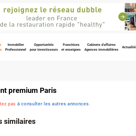
s
Immobilier
Opportunités
Franchises
Cabinets d'affaires
Actualité
s
Professionnel
pour investisseurs
et enseignes
Agences immobilières
nt premium Paris
itez pas
à consulter les autres annonces
.
 similaires