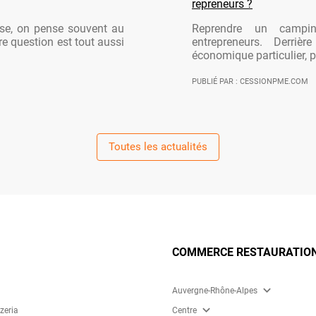
repreneurs ?
ise, on pense souvent au
Reprendre un campi
re question est tout aussi
entrepreneurs. Derriè
économique particulier, po
PUBLIÉ PAR : CESSIONPME.COM
Toutes les actualités
COMMERCE RESTAURATION
expand_more
Auvergne-Rhône-Alpes
expand_more
zzeria
Centre