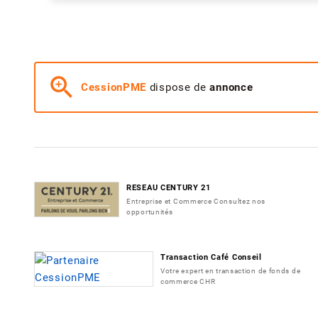
zoom_in
CessionPME
dispose de
annonce
RESEAU CENTURY 21
Entreprise et Commerce Consultez nos
opportunités
Transaction Café Conseil
Votre expert en transaction de fonds de
commerce CHR