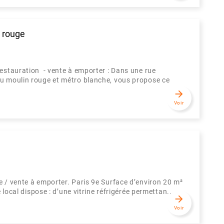
 rouge
restauration - vente à emporter : Dans une rue
du moulin rouge et métro blanche, vous propose ce
arrow_forward
Voir
/ vente à emporter. Paris 9e Surface d’environ 20 m²
 local dispose : d’une vitrine réfrigérée permettan...
arrow_forward
Voir