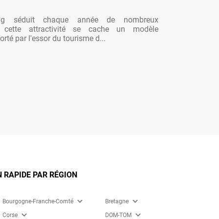
ng séduit chaque année de nombreux
re cette attractivité se cache un modèle
rté par l'essor du tourisme d...
 RAPIDE PAR RÉGION
expand_more
expand_more
Bourgogne-Franche-Comté
Bretagne
expand_more
expand_more
Corse
DOM-TOM