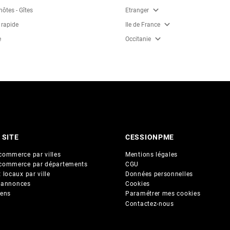
expand_more
ôtes - Gîtes
Etranger
expand_more
 rapide
Ile de France
expand_more
e
Occitanie
 SITE
CESSIONPME
commerce par villes
Mentions légales
commerce par départements
CGU
 locaux par ville
Données personnelles
 annonces
Cookies
iens
Paramétrer mes cookies
Contactez-nous