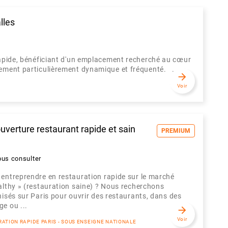
lles
 rapide, bénéficiant d'un emplacement recherché au cœur
nement particulièrement dynamique et fréquenté. ...
arrow_forward
Voir
uverture restaurant rapide et sain
PREMIUM
ous consulter
entreprendre en restauration rapide sur le marché
althy » (restauration saine) ? Nous recherchons
hisés sur Paris pour ouvrir des restaurants, dans des
e ou ...
arrow_forward
Voir
RATION RAPIDE PARIS - SOUS ENSEIGNE NATIONALE