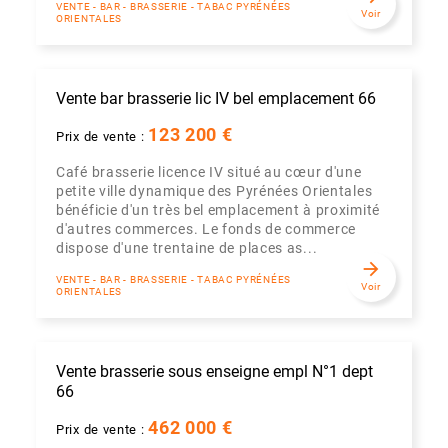
VENTE - BAR - BRASSERIE - TABAC PYRÉNÉES
Voir
ORIENTALES
Vente bar brasserie lic IV bel emplacement 66
123 200 €
Prix de vente :
Café brasserie licence IV situé au cœur d'une
petite ville dynamique des Pyrénées Orientales
bénéficie d'un très bel emplacement à proximité
d'autres commerces. Le fonds de commerce
dispose d'une trentaine de places as...
arrow_forward
VENTE - BAR - BRASSERIE - TABAC PYRÉNÉES
Voir
ORIENTALES
Vente brasserie sous enseigne empl N°1 dept
66
462 000 €
Prix de vente :