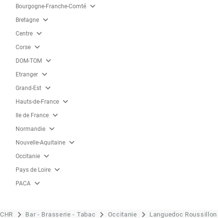
expand_more
Bourgogne-Franche-Comté
expand_more
Bretagne
expand_more
Centre
expand_more
Corse
expand_more
DOM-TOM
expand_more
Etranger
expand_more
Grand-Est
expand_more
Hauts-de-France
expand_more
Ile de France
expand_more
Normandie
expand_more
Nouvelle-Aquitaine
expand_more
Occitanie
expand_more
Pays de Loire
expand_more
PACA
CHR
Bar - Brasserie - Tabac
Occitanie
Languedoc Roussillon