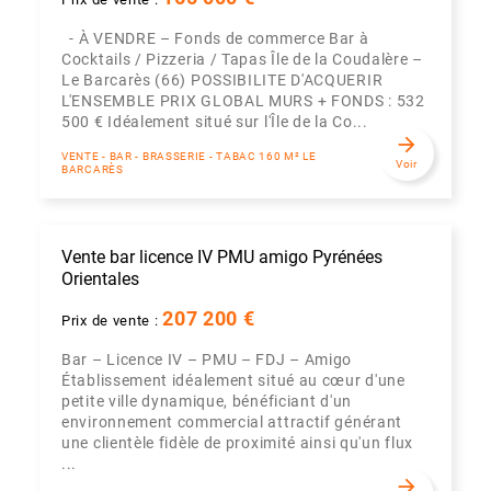
- À VENDRE – Fonds de commerce Bar à
Cocktails / Pizzeria / Tapas Île de la Coudalère –
Le Barcarès (66) POSSIBILITE D'ACQUERIR
L'ENSEMBLE PRIX GLOBAL MURS + FONDS : 532
500 € Idéalement situé sur l'Île de la Co...
arrow_forward
VENTE - BAR - BRASSERIE - TABAC 160 M² LE
Voir
BARCARÈS
Vente bar licence IV PMU amigo Pyrénées
Orientales
207 200 €
Prix de vente :
Bar – Licence IV – PMU – FDJ – Amigo
Établissement idéalement situé au cœur d'une
petite ville dynamique, bénéficiant d'un
environnement commercial attractif générant
une clientèle fidèle de proximité ainsi qu'un flux
...
arrow_forward