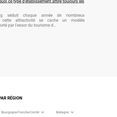
oi ce type d'établissement attire toujours les
ng séduit chaque année de nombreux
re cette attractivité se cache un modèle
rté par l'essor du tourisme d...
PAR RÉGION
expand_more
expand_more
Bourgogne-Franche-Comté
Bretagne