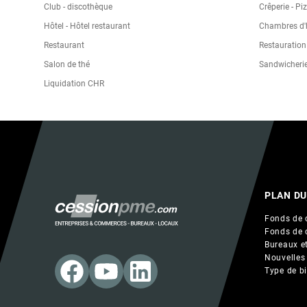
Club - discothèque
Crêperie - Pi
Hôtel - Hôtel restaurant
Chambres d'h
Restaurant
Restauration
Salon de thé
Sandwicheri
Liquidation CHR
PLAN DU
Fonds de 
Fonds de 
Bureaux et
Nouvelles
Type de b