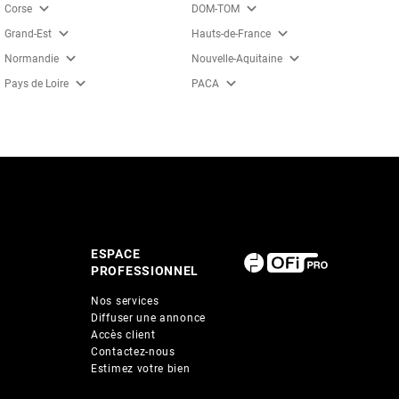
expand_more
expand_more
Corse
DOM-TOM
expand_more
expand_more
Grand-Est
Hauts-de-France
expand_more
expand_more
Normandie
Nouvelle-Aquitaine
expand_more
expand_more
Pays de Loire
PACA
ESPACE
PROFESSIONNEL
Nos services
Diffuser une annonce
Accès client
Contactez-nous
Estimez votre bien