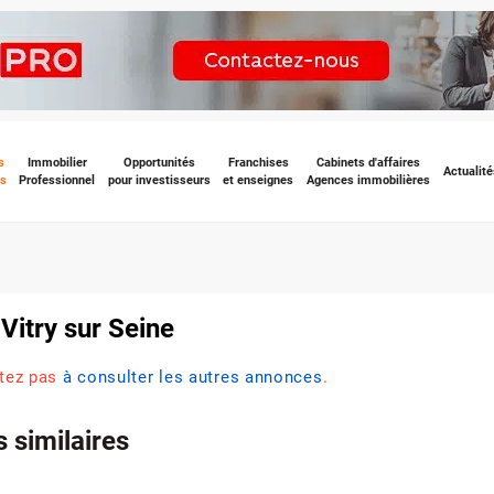
s
Immobilier
Opportunités
Franchises
Cabinets d'affaires
Actualité
s
Professionnel
pour investisseurs
et enseignes
Agences immobilières
itry sur Seine
itez pas
à consulter les autres annonces
.
 similaires