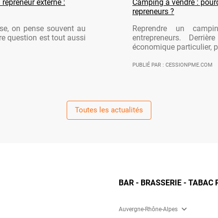
 repreneur externe :
Camping à vendre : pourqu
repreneurs ?
ise, on pense souvent au
Reprendre un campi
re question est tout aussi
entrepreneurs. Derriè
économique particulier, po
PUBLIÉ PAR : CESSIONPME.COM
Toutes les actualités
BAR - BRASSERIE - TABAC 
expand_more
Auvergne-Rhône-Alpes