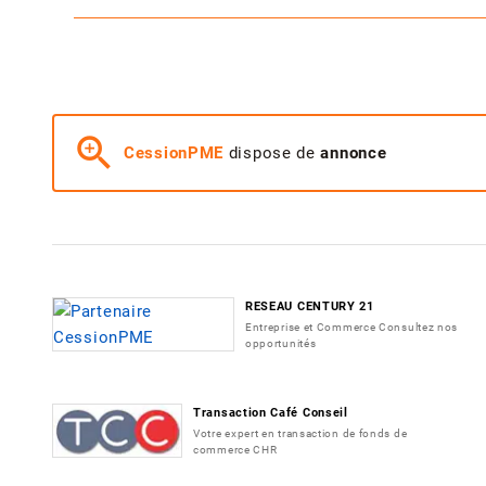
zoom_in
CessionPME
dispose de
annonce
RESEAU CENTURY 21
Entreprise et Commerce Consultez nos
opportunités
Transaction Café Conseil
Votre expert en transaction de fonds de
commerce CHR