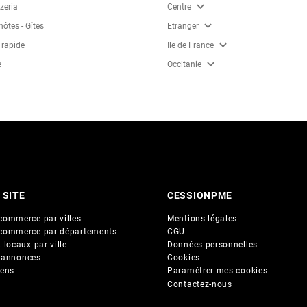
expand_more
zzeria
Centre
expand_more
ôtes - Gîtes
Etranger
expand_more
 rapide
Ile de France
expand_more
e
Occitanie
 SITE
CESSIONPME
commerce par villes
Mentions légales
commerce par départements
CGU
 locaux par ville
Données personnelles
 annonces
Cookies
iens
Paramétrer mes cookies
Contactez-nous