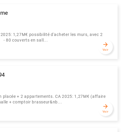
arne
 2025: 1,27M€ possibilité d'acheter les murs, avec 2
- 80 couverts en sall...
arrow_forward
Voir
94
en placée + 2 appartements. CA 2025: 1,27M€ (affaire
salle + comptoir brasseur&nb...
arrow_forward
Voir