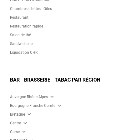
Hôtel - Hôtel restaurant
Chambres d'hôtes - Gîtes
Restaurant
Restauration rapide
Salon de thé
Sandwicherie
Liquidation CHR
BAR - BRASSERIE - TABAC PAR RÉGION
expand_more
Auvergne-Rhône-Alpes
expand_more
Bourgogne-Franche-Comté
expand_more
Bretagne
expand_more
Centre
expand_more
Corse