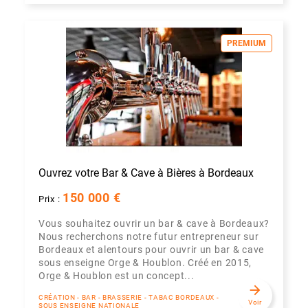
PREMIUM
Ouvrez votre Bar & Cave à Bières à Bordeaux
150 000 €
Prix :
Vous souhaitez ouvrir un bar & cave à Bordeaux?
Nous recherchons notre futur entrepreneur sur
Bordeaux et alentours pour ouvrir un bar & cave
sous enseigne Orge & Houblon. Créé en 2015,
Orge & Houblon est un concept...
arrow_forward
CRÉATION - BAR - BRASSERIE - TABAC BORDEAUX -
Voir
SOUS ENSEIGNE NATIONALE