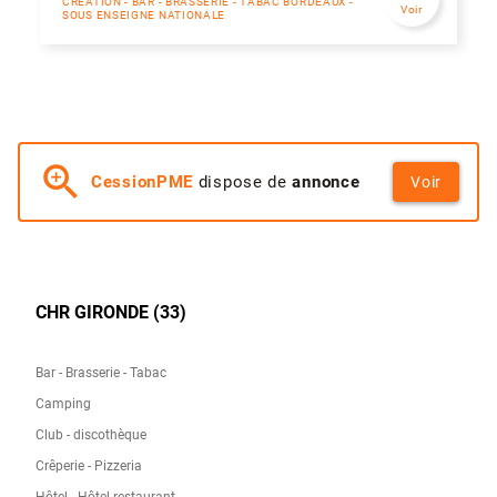
CRÉATION - BAR - BRASSERIE - TABAC BORDEAUX -
Voir
SOUS ENSEIGNE NATIONALE
zoom_in
CessionPME
dispose de
annonce
Voir
CHR GIRONDE (33)
Bar - Brasserie - Tabac
Camping
Club - discothèque
Crêperie - Pizzeria