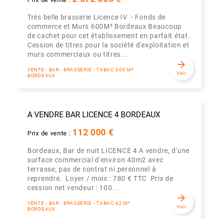
Très belle brasserie Licence IV - Fonds de
commerce et Murs 600M² Bordeaux Beaucoup
de cachet pour cet établissement en parfait état.
Cession de titres pour la société d'exploitation et
murs commerciaux ou titres...
arrow_forward
VENTE - BAR - BRASSERIE - TABAC 600 M²
Voir
BORDEAUX
A VENDRE BAR LICENCE 4 BORDEAUX
112 000 €
Prix de vente :
Bordeaux, Bar de nuit LICENCE 4 A vendre, d'une
surface commercial d'environ 40m2 avec
terrasse, pas de contrat ni personnel à
reprendre. Loyer / mois : 780 € TTC Prix de
cession net vendeur : 100...
arrow_forward
VENTE - BAR - BRASSERIE - TABAC 42 M²
Voir
BORDEAUX