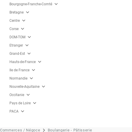
expand_more
Bourgogne-Franche-Comté
expand_more
Bretagne
expand_more
Centre
expand_more
Corse
expand_more
DOM-TOM
expand_more
Etranger
expand_more
Grand-Est
expand_more
Hauts-de-France
expand_more
Ile de France
expand_more
Normandie
expand_more
Nouvelle-Aquitaine
expand_more
Occitanie
expand_more
Pays de Loire
expand_more
PACA
Commerces / Négoce
Boulangerie - Pâtisserie