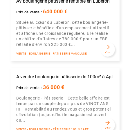
AV boulangerie pâtisserie rentable en Lubéron
640 000 €
Prix de vente :
Située au cœur du Luberon, cette boulangerie-
pâtisserie bénéficie d'un emplacement attractif
et affiche une croissance régulière. Elle réalise
un chiffre d'affaires de 780 000 € pour un EBE
retraité d'environ 225 000 €...
arrow_forward
Voir
VENTE - BOULANGERIE - PÂTISSERIE VAUCLUSE
A vendre boulangerie pâtisserie de 100m² à Apt
36 000 €
Prix de vente :
Boulangerie - Pâtisserie Cette belle affaire est
tenue par un couple depuis plus de VINGT ANS
!!! Rentabilité au rendez vous et gros potentiel
d'évolution (aujourd'hui le magasin est ouvert
du...
arrow_forward
Voir
VENTE - BOULANGERIE - PÂTISSERIE 100 M² APT