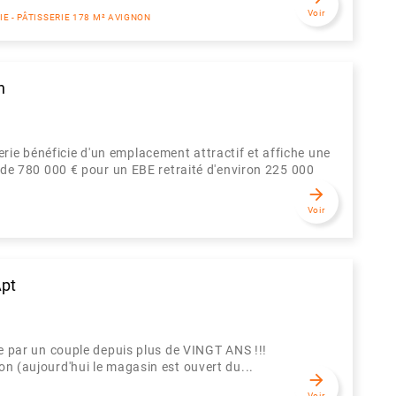
Voir
E - PÂTISSERIE 178 M² AVIGNON
n
rie bénéficie d'un emplacement attractif et affiche une
es de 780 000 € pour un EBE retraité d'environ 225 000
arrow_forward
Voir
Apt
nue par un couple depuis plus de VINGT ANS !!!
ion (aujourd'hui le magasin est ouvert du...
arrow_forward
Voir