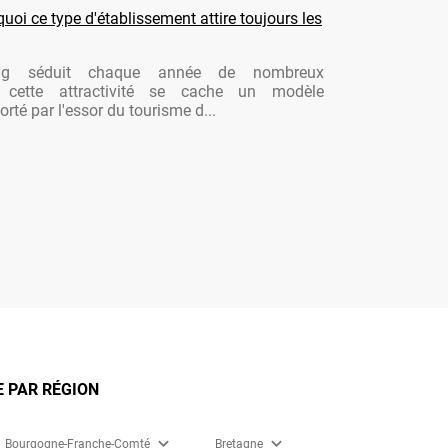
oi ce type d'établissement attire toujours les
ng séduit chaque année de nombreux
re cette attractivité se cache un modèle
rté par l'essor du tourisme d...
E PAR RÉGION
expand_more
expand_more
Bourgogne-Franche-Comté
Bretagne