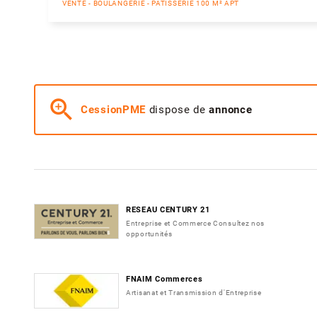
VENTE - BOULANGERIE - PÂTISSERIE 100 M² APT
zoom_in
CessionPME
dispose de
annonce
RESEAU CENTURY 21
Entreprise et Commerce Consultez nos
opportunités
FNAIM Commerces
Artisanat et Transmission d'Entreprise