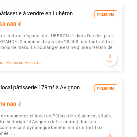
âtisserie à vendre en Lubéron
PREMIUM
33 600 €
parc naturel régional du LUBERON et dans l'un des plus
e FRANCE. Commune de plus de 18 000 habitants, 6 fois
u mois de mars. La boulangerie est né d'une création de
arrow_forward
Voir
E - PÂTISSERIE VAUCLUSE
local pâtisserie 178m² à Avignon
PREMIUM
09 000 €
 de commerce et local de Pâtisserie idéalement situés
re historique d'Avignon (intra-muros) dans un
commerçant dynamique bénéficiant d'un fort flux
nnée. ...
arrow_forward