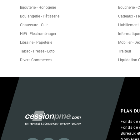
Bijouterie - Horlogerie
Boucherie - 
Boulangerie - Pâtisserie
Cadeaux - Fl
Chaussure - Cuir
Habillement -
HiFi - Electroménager
Informatique
Librairie - Papeterie
Mobilier - Dé
Tabac - Presse - Loto
Traiteur
Divers Commerces
Liquidation
PLAN DU
Fonds de 
Fonds de 
Bureaux et
Nouvelles