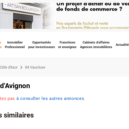
s
Immobilier
Opportunités
Franchises
Cabinets d'affaires
Actualité
s
Professionnel
pour investisseurs
et enseignes
Agences immobilières
Côte d'Azur
84 Vaucluse
 d'Avignon
itez pas
à consulter les autres annonces
.
 similaires