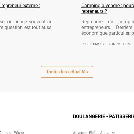
 repreneur externe :
Camping à vendre : pourqu
repreneurs ?
ise, on pense souvent au
Reprendre un campi
re question est tout aussi
entrepreneurs. Derriè
économique particulier, po
PUBLIÉ PAR : CESSIONPME.COM
Toutes les actualités
BOULANGERIE - PÂTISSERI
expand_more
 Chasse - Pêche
Auvergne-Rhône-Alpes