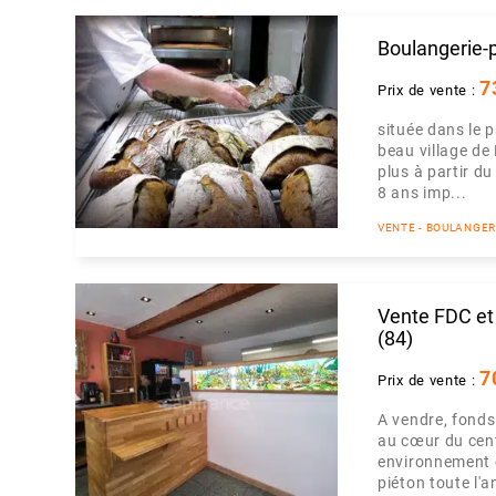
Boulangerie-p
7
Prix de vente :
située dans le 
beau village d
plus à partir d
8 ans imp...
VENTE - BOULANGERI
Vente FDC et 
(84)
7
Prix de vente :
A vendre, fonds
au cœur du cent
environnement 
piéton toute l'a