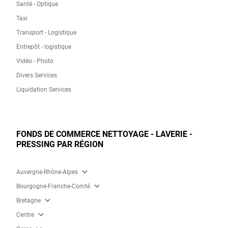
Santé - Optique
Taxi
Transport - Logistique
Entrepôt - logistique
Vidéo - Photo
Divers Services
Liquidation Services
FONDS DE COMMERCE NETTOYAGE - LAVERIE -
PRESSING PAR RÉGION
expand_more
Auvergne-Rhône-Alpes
expand_more
Bourgogne-Franche-Comté
expand_more
Bretagne
expand_more
Centre