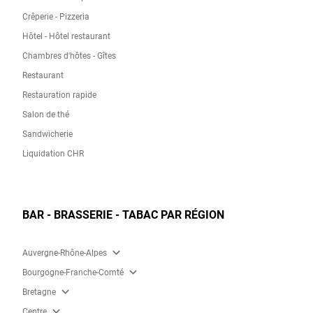
Crêperie - Pizzeria
Hôtel - Hôtel restaurant
Chambres d'hôtes - Gîtes
Restaurant
Restauration rapide
Salon de thé
Sandwicherie
Liquidation CHR
BAR - BRASSERIE - TABAC PAR RÉGION
expand_more
Auvergne-Rhône-Alpes
expand_more
Bourgogne-Franche-Comté
expand_more
Bretagne
expand_more
Centre