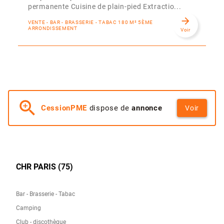
permanente Cuisine de plain-pied Extractio...
arrow_forward
VENTE - BAR - BRASSERIE - TABAC 180 M² 5ÈME
ARRONDISSEMENT
Voir
zoom_in
CessionPME
dispose de
annonce
Voir
CHR PARIS (75)
Bar - Brasserie - Tabac
Camping
Club - discothèque