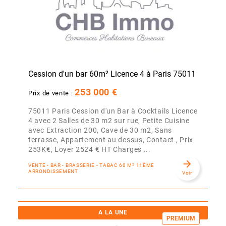
Cession d'un bar 60m² Licence 4 à Paris 75011
253 000 €
Prix de vente :
75011 Paris Cession d'un Bar à Cocktails Licence
4 avec 2 Salles de 30 m2 sur rue, Petite Cuisine
avec Extraction 200, Cave de 30 m2, Sans
terrasse, Appartement au dessus, Contact , Prix
253K€, Loyer 2524 € HT Charges ...
arrow_forward
VENTE - BAR - BRASSERIE - TABAC 60 M² 11ÈME
ARRONDISSEMENT
Voir
A LA UNE
PREMIUM