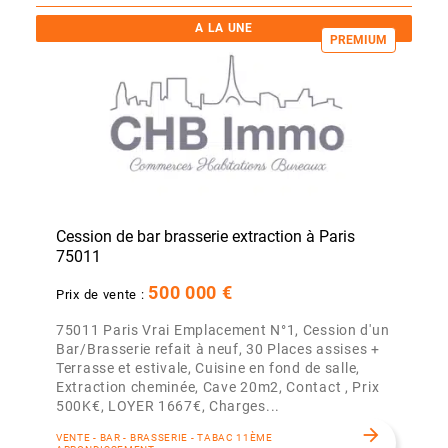
A LA UNE
PREMIUM
Cession de bar brasserie extraction à Paris
75011
500 000 €
Prix de vente :
75011 Paris Vrai Emplacement N°1, Cession d'un
Bar/Brasserie refait à neuf, 30 Places assises +
Terrasse et estivale, Cuisine en fond de salle,
Extraction cheminée, Cave 20m2, Contact , Prix
500K€, LOYER 1667€, Charges...
arrow_forward
VENTE - BAR - BRASSERIE - TABAC 11ÈME