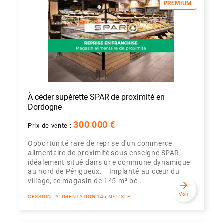
PREMIUM
À céder supérette SPAR de proximité en
Dordogne
300 000 €
Prix de vente :
Opportunité rare de reprise d'un commerce
alimentaire de proximité sous enseigne SPAR,
idéalement situé dans une commune dynamique
au nord de Périgueux. Implanté au cœur du
village, ce magasin de 145 m² bé...
arrow_forward
Voir
CESSION - ALIMENTATION 145 M² LISLE