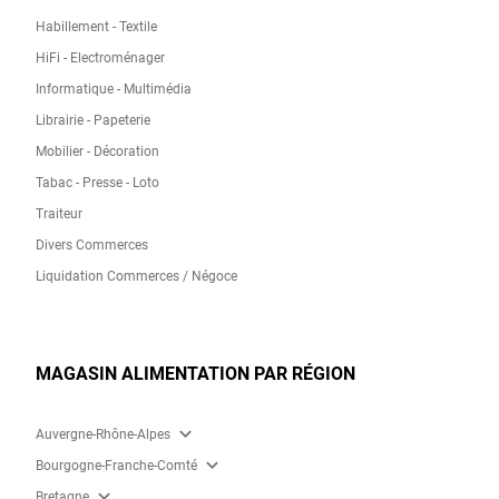
Habillement - Textile
HiFi - Electroménager
Informatique - Multimédia
Librairie - Papeterie
Mobilier - Décoration
Tabac - Presse - Loto
Traiteur
Divers Commerces
Liquidation Commerces / Négoce
MAGASIN ALIMENTATION PAR RÉGION
expand_more
Auvergne-Rhône-Alpes
expand_more
Bourgogne-Franche-Comté
expand_more
Bretagne