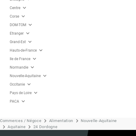
expand_more
Centre
expand_more
Corse
expand_more
DOM-TOM
expand_more
Etranger
expand_more
Grand-Est
expand_more
Hauts-de-France
expand_more
Ile de France
expand_more
Normandie
expand_more
Nouvelle-Aquitaine
expand_more
Occitanie
expand_more
Pays de Loire
expand_more
PACA
Commerces / Négoce
Alimentation
Nouvelle-Aquitaine
Aquitaine
24 Dordogne