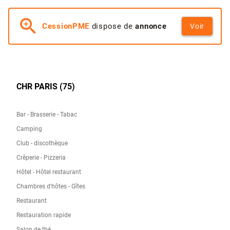
zoom_in
CessionPME
dispose de
annonce
Voir
CHR PARIS (75)
Bar - Brasserie - Tabac
Camping
Club - discothèque
Crêperie - Pizzeria
Hôtel - Hôtel restaurant
Chambres d'hôtes - Gîtes
Restaurant
Restauration rapide
Salon de thé