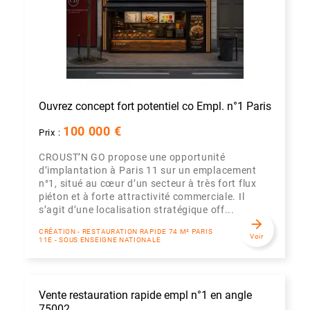
Ouvrez concept fort potentiel co Empl. n°1 Paris
100 000 €
Prix :
CROUST’N GO propose une opportunité
d’implantation à Paris 11 sur un emplacement
n°1, situé au cœur d’un secteur à très fort flux
piéton et à forte attractivité commerciale. Il
s’agit d’une localisation stratégique off...
arrow_forward
CRÉATION - RESTAURATION RAPIDE 74 M² PARIS
Voir
11E - SOUS ENSEIGNE NATIONALE
Vente restauration rapide empl n°1 en angle
75002