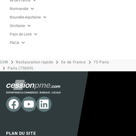
expand_more
Ile de France
expand_more
Normandie
expand_more
Nouvelle-Aquitaine
expand_more
Occitanie
expand_more
Pays de Loire
expand_more
PACA
CHR
Restauration rapide
Ile de France
75 Paris
Paris (75009)
PLAN DU SITE