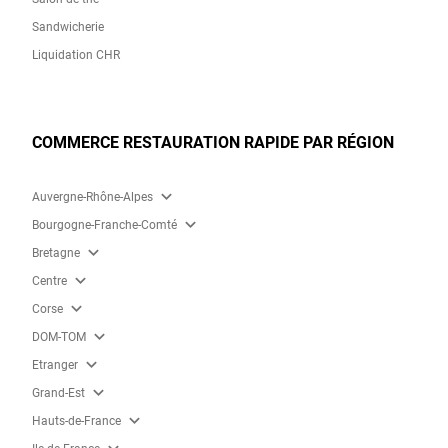
Sandwicherie
Liquidation CHR
COMMERCE RESTAURATION RAPIDE PAR RÉGION
expand_more
Auvergne-Rhône-Alpes
expand_more
Bourgogne-Franche-Comté
expand_more
Bretagne
expand_more
Centre
expand_more
Corse
expand_more
DOM-TOM
expand_more
Etranger
expand_more
Grand-Est
expand_more
Hauts-de-France