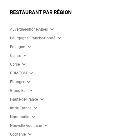
RESTAURANT PAR RÉGION
expand_more
Auvergne-Rhône-Alpes
expand_more
Bourgogne-Franche-Comté
expand_more
Bretagne
expand_more
Centre
expand_more
Corse
expand_more
DOM-TOM
expand_more
Etranger
expand_more
Grand-Est
expand_more
Hauts-de-France
expand_more
Ile de France
expand_more
Normandie
expand_more
Nouvelle-Aquitaine
expand_more
Occitanie