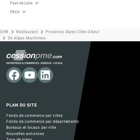
expand_more
Pays de Loire
expand_more
PACA
CHR
Restaurant
Provence Alpes Côte d'Azur
06 Alpes Maritimes
PLAN DU SITE
Fonds de commerce par villes
Fonds de commerce par départements
Bureaux et locaux par ville
Nouvelles annonces
Type de biens