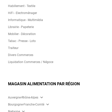
Habillement - Textile
HiFi - Electroménager
Informatique - Multimédia
Librairie - Papeterie
Mobilier - Décoration
Tabac - Presse - Loto
Traiteur
Divers Commerces
Liquidation Commerces / Négoce
MAGASIN ALIMENTATION PAR RÉGION
expand_more
Auvergne-Rhône-Alpes
expand_more
Bourgogne-Franche-Comté
expand_more
Bretagne