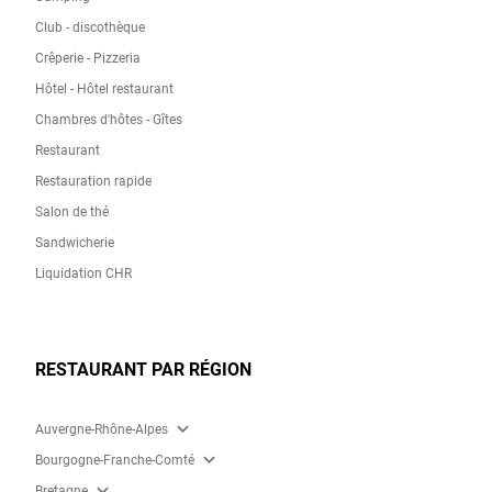
Club - discothèque
Crêperie - Pizzeria
Hôtel - Hôtel restaurant
Chambres d'hôtes - Gîtes
Restaurant
Restauration rapide
Salon de thé
Sandwicherie
Liquidation CHR
RESTAURANT PAR RÉGION
expand_more
Auvergne-Rhône-Alpes
expand_more
Bourgogne-Franche-Comté
expand_more
Bretagne