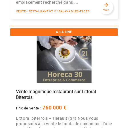
emplacement recherché dans ...
arrow_forward
Voir
VENTE - RESTAURANT 97 M² PALAVAS-LES-FLOTS
A LA UNE
Vente magnifique restaurant sur Littoral
Biterrois
760 000 €
Prix de vente :
Littoral biterrois – Hérault (34) Nous vous
proposons à la vente le fonds de commerce d'une