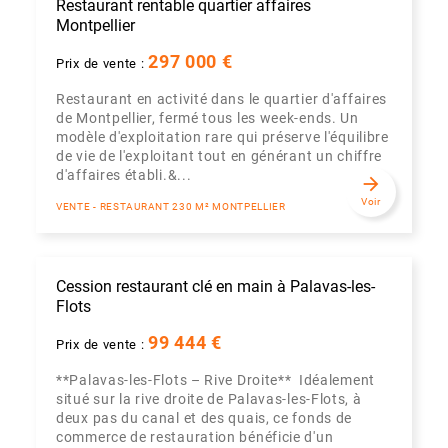
Restaurant rentable quartier affaires
Montpellier
297 000 €
Prix de vente :
Restaurant en activité dans le quartier d'affaires
de Montpellier, fermé tous les week-ends. Un
modèle d'exploitation rare qui préserve l'équilibre
de vie de l'exploitant tout en générant un chiffre
d'affaires établi.&...
arrow_forward
Voir
VENTE - RESTAURANT 230 M² MONTPELLIER
Cession restaurant clé en main à Palavas-les-
Flots
99 444 €
Prix de vente :
**Palavas-les-Flots – Rive Droite** Idéalement
situé sur la rive droite de Palavas-les-Flots, à
deux pas du canal et des quais, ce fonds de
commerce de restauration bénéficie d'un