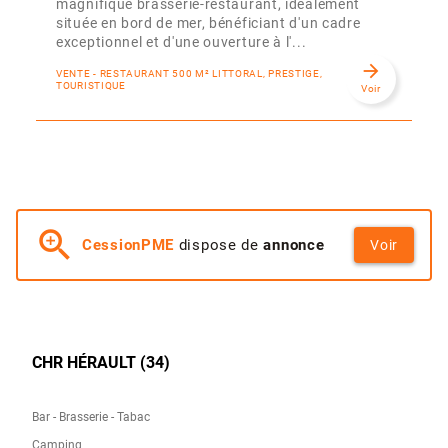
magnifique brasserie-restaurant, idéalement
située en bord de mer, bénéficiant d'un cadre
exceptionnel et d'une ouverture à l'...
arrow_forward
VENTE - RESTAURANT 500 M² LITTORAL, PRESTIGE,
TOURISTIQUE
Voir
zoom_in
CessionPME
dispose de
annonce
Voir
CHR HÉRAULT (34)
Bar - Brasserie - Tabac
Camping