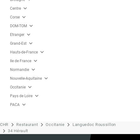
expand_more
Centre
expand_more
Corse
expand_more
DOM-TOM
expand_more
Etranger
expand_more
Grand-Est
expand_more
Hauts-de-France
expand_more
Ile de France
expand_more
Normandie
expand_more
Nouvelle-Aquitaine
expand_more
Occitanie
expand_more
Pays de Loire
expand_more
PACA
CHR
Restaurant
Occitanie
Languedoc Roussillon
34 Hérault