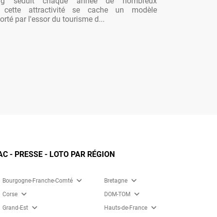
ng séduit chaque année de nombreux
re cette attractivité se cache un modèle
rté par l'essor du tourisme d...
 - PRESSE - LOTO PAR RÉGION
expand_more
expand_more
Bourgogne-Franche-Comté
Bretagne
expand_more
expand_more
Corse
DOM-TOM
expand_more
expand_more
Grand-Est
Hauts-de-France