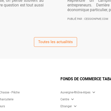
ise, on pense souvent au
Reprendre un campi
re question est tout aussi
entrepreneurs. Derriè
économique particulier, po
PUBLIÉ PAR : CESSIONPME.COM
Toutes les actualités
FONDS DE COMMERCE TABAC
expand_more
 Chasse - Pêche
Auvergne-Rhône-Alpes
expand_more
Charcuterie
Centre
expand_more
eurs
Etranger