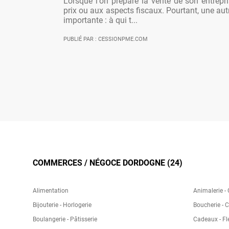
Lorsque l'on prépare la vente de son entrepr
prix ou aux aspects fiscaux. Pourtant, une aut
importante : à qui t...
PUBLIÉ PAR : CESSIONPME.COM
COMMERCES / NÉGOCE DORDOGNE (24)
Alimentation
Animalerie -
Bijouterie - Horlogerie
Boucherie - 
Boulangerie - Pâtisserie
Cadeaux - Fl