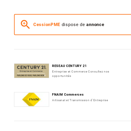
zoom_in
CessionPME
dispose de
annonce
RESEAU CENTURY 21
Entreprise et Commerce Consultez nos
opportunités
FNAIM Commerces
Artisanat et Transmission d'Entreprise