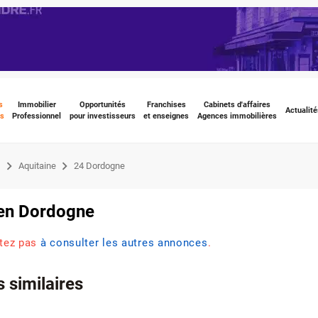
s
Immobilier
Opportunités
Franchises
Cabinets d'affaires
Actualité
s
Professionnel
pour investisseurs
et enseignes
Agences immobilières
e
Aquitaine
24 Dordogne
en Dordogne
itez pas
à consulter les autres annonces
.
 similaires