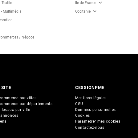
expand_more
 Textile
Ile de France
expand_more
 - Multimédia
Occitanie
coration
 Commerces / Négoce
 SITE
CESSIONPME
commerce par villes
Mentions légales
commerce par départements
CGU
 locaux par ville
Données personnelles
 annonces
Cookies
iens
Paramétrer mes cookies
Contactez-nous