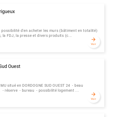
rigueux
la possibilité d'en acheter les murs (bâtiment en totalité)
 la FDJ, la presse et divers produits (c...
arrow_forward
Voir
Sud Ouest
PMU situé en DORDOGNE SUD OUEST 24 - beau
- réserve - bureau - possibilité logement ...
arrow_forward
Voir