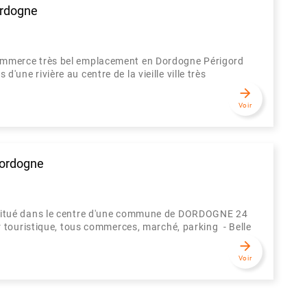
ordogne
merce très bel emplacement en Dordogne Périgord
d'une rivière au centre de la vieille ville très
arrow_forward
Voir
Dordogne
itué dans le centre d'une commune de DORDOGNE 24
touristique, tous commerces, marché, parking - Belle
arrow_forward
Voir