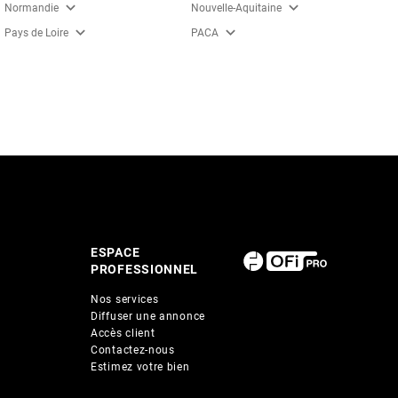
expand_more
expand_more
Normandie
Nouvelle-Aquitaine
expand_more
expand_more
Pays de Loire
PACA
ESPACE
PROFESSIONNEL
Nos services
Diffuser une annonce
Accès client
Contactez-nous
Estimez votre bien