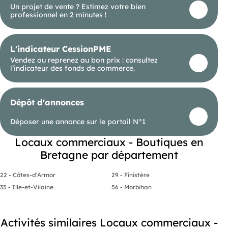
Un projet de vente ? Estimez votre bien
Bail tous commerces
professionnel en 2 minutes !
Station balnéaire, port en eau profonde, clientèle
local et touristique
Loyer : 710€ ttc/HC
L'indicateur CessionPME
Disponible début septembre Les honoraires
Vendez ou reprenez au bon prix : consultez
d'agence sont à la charge de l'acquéreur, soit
l’indicateur des fonds de commerce.
20,00% TTC du prix hors honoraires.
Les informations sur les risques auxquels ce bien
est exposé sont disponibles sur le site Géorisques :
georisques. gouv. fr.
Dépôt d'annonces
() Entrepreneur Individuel - Réf.915736
Déposer une annonce sur le portail N°1
Locaux commerciaux - Boutiques en
Bretagne par département
22 - Côtes-d'Armor
29 - Finistère
35 - Ille-et-Vilaine
56 - Morbihan
Activités similaires Locaux commerciaux -