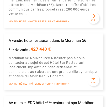
mer Établissement idéalement situé sur une zone très
attractive du Morbihan (56). Dernier chiffre d'affaires
communiqué par les propriétaires : 280 000 euros.
Vente en ...
arrow_forward
Voir
VENTE - HÔTEL - HÔTEL RESTAURANT MORBIHAN
A vendre hôtel restaurant dans le Morbihan 56
427 440 €
Prix de vente :
Morbihan 56 Nouveauté!! N'hésitez pas à nous
contacter au sujet de cet Hôtel Bar Restaurant
idéalement implanté en Zone artisanale et
commerciale aux abords d'une grande ville dynamique
et côtière du Morbihan. 21 chamb...
arrow_forward
Voir
VENTE - HÔTEL - HÔTEL RESTAURANT MORBIHAN
AV murs et FDC hôtel **** restaurant spa Morbihan