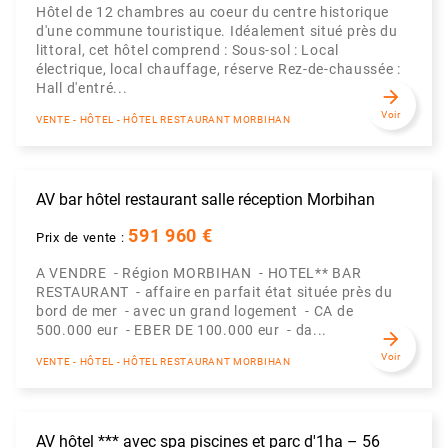
Hôtel de 12 chambres au coeur du centre historique
d'une commune touristique. Idéalement situé près du
littoral, cet hôtel comprend : Sous-sol : Local
électrique, local chauffage, réserve Rez-de-chaussée :
Hall d'entré...
arrow_forward
Voir
VENTE - HÔTEL - HÔTEL RESTAURANT MORBIHAN
AV bar hôtel restaurant salle réception Morbihan
591 960 €
Prix de vente :
A VENDRE - Région MORBIHAN - HOTEL** BAR
RESTAURANT - affaire en parfait état située près du
bord de mer - avec un grand logement - CA de
500.000 eur - EBER DE 100.000 eur - da...
arrow_forward
Voir
VENTE - HÔTEL - HÔTEL RESTAURANT MORBIHAN
AV hôtel *** avec spa piscines et parc d'1ha – 56