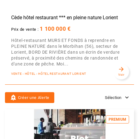
Cède hôtel restaurant *** en pleine nature Lorient
1 100 000 €
Prix de vente :
Hôtel-restaurant MURS ET FONDS à reprendre en
PLEINE NATURE dans le Morbihan (56), secteur de
Lorient, BORD DE RIVIÈRE dans un écrin de verdure
préservé, à proximité des chemins de randonnée et
d'une zone de pêche. Moi...
arrow_forward
VENTE - HÔTEL - HÔTEL RESTAURANT LORIENT
Voir
add_alert
Créer une Alerte
Sélection
PREMIUM