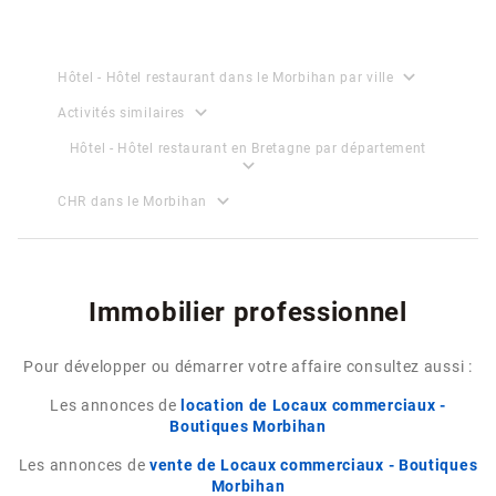
expand_more
Hôtel - Hôtel restaurant dans le Morbihan par ville
expand_more
Activités similaires
Hôtel - Hôtel restaurant en Bretagne par département
expand_more
expand_more
CHR dans le Morbihan
Immobilier professionnel
Pour développer ou démarrer votre affaire consultez aussi :
Les annonces de
location de Locaux commerciaux -
Boutiques Morbihan
Les annonces de
vente de Locaux commerciaux - Boutiques
Morbihan