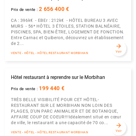
2 656 400 €
Prix de vente :
CA : 396k€ - EBEr : 212k€ - HÔTEL BUREAU 3 AVEC
MURS - 56* HÔTEL 3 ÉTOILES, STATION BALNÉAIRE,
PISCINES, SPA, BIEN-ÊTRE, LOGEMENT DE FONCTION.
Entre Carnac et Quiberon, découvrez un établissement
de 2...
arrow_forward
Voir
VENTE - HÔTEL - HÔTEL RESTAURANT MORBIHAN
Hôtel restaurant à reprendre sur le Morbihan
199 440 €
Prix de vente :
TRÈS BELLE VISIBILITÉ POUR CET HÔTEL-
RESTAURANT SUR LE MORBIHAN NON LOIN DES
PLAGES, D'UN PARC ANIMALIER ET DE BOTANIQUE,
AFFAIRE COUP DE COEUR!!!Idéalement situé en cœur
de ville, le restaurant a une capacité de 70 co...
arrow_forward
Voir
VENTE - HÔTEL - HÔTEL RESTAURANT MORBIHAN