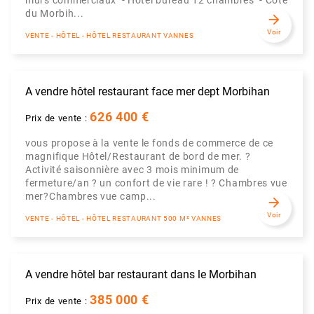
murs commerciaux - Hôtel bureau 12 chambres - Côte
du Morbih...
arrow_forward
Voir
VENTE - HÔTEL - HÔTEL RESTAURANT VANNES
A vendre hôtel restaurant face mer dept Morbihan
626 400 €
Prix de vente :
vous propose à la vente le fonds de commerce de ce
magnifique Hôtel/Restaurant de bord de mer. ?
Activité saisonnière avec 3 mois minimum de
fermeture/an ? un confort de vie rare ! ? Chambres vue
mer?Chambres vue camp...
arrow_forward
Voir
VENTE - HÔTEL - HÔTEL RESTAURANT 500 M² VANNES
A vendre hôtel bar restaurant dans le Morbihan
385 000 €
Prix de vente :