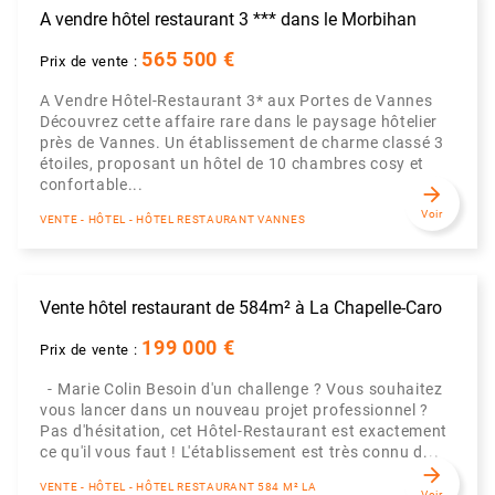
A vendre hôtel restaurant 3 *** dans le Morbihan
565 500 €
Prix de vente :
A Vendre Hôtel-Restaurant 3* aux Portes de Vannes
Découvrez cette affaire rare dans le paysage hôtelier
près de Vannes. Un établissement de charme classé 3
étoiles, proposant un hôtel de 10 chambres cosy et
confortable...
arrow_forward
Voir
VENTE - HÔTEL - HÔTEL RESTAURANT VANNES
Vente hôtel restaurant de 584m² à La Chapelle-Caro
199 000 €
Prix de vente :
- Marie Colin Besoin d'un challenge ? Vous souhaitez
vous lancer dans un nouveau projet professionnel ?
Pas d'hésitation, cet Hôtel-Restaurant est exactement
ce qu'il vous faut ! L'établissement est très connu d...
arrow_forward
VENTE - HÔTEL - HÔTEL RESTAURANT 584 M² LA
Voir