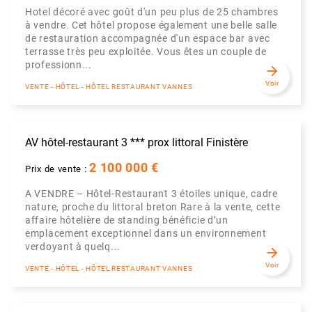
Hotel décoré avec goût d'un peu plus de 25 chambres
à vendre. Cet hôtel propose également une belle salle
de restauration accompagnée d'un espace bar avec
terrasse très peu exploitée. Vous êtes un couple de
professionn...
arrow_forward
Voir
VENTE - HÔTEL - HÔTEL RESTAURANT VANNES
AV hôtel-restaurant 3 *** prox littoral Finistère
2 100 000 €
Prix de vente :
A VENDRE – Hôtel-Restaurant 3 étoiles unique, cadre
nature, proche du littoral breton Rare à la vente, cette
affaire hôtelière de standing bénéficie d’un
emplacement exceptionnel dans un environnement
verdoyant à quelq...
arrow_forward
Voir
VENTE - HÔTEL - HÔTEL RESTAURANT VANNES