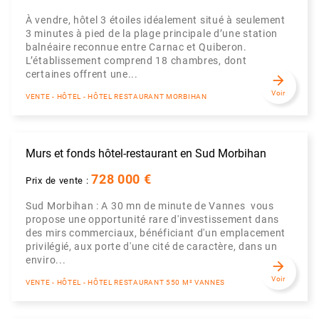
À vendre, hôtel 3 étoiles idéalement situé à seulement
3 minutes à pied de la plage principale d’une station
balnéaire reconnue entre Carnac et Quiberon.
L’établissement comprend 18 chambres, dont
certaines offrent une...
arrow_forward
Voir
VENTE - HÔTEL - HÔTEL RESTAURANT MORBIHAN
Murs et fonds hôtel-restaurant en Sud Morbihan
728 000 €
Prix de vente :
Sud Morbihan : A 30 mn de minute de Vannes vous
propose une opportunité rare d'investissement dans
des mirs commerciaux, bénéficiant d'un emplacement
privilégié, aux porte d'une cité de caractère, dans un
enviro...
arrow_forward
Voir
VENTE - HÔTEL - HÔTEL RESTAURANT 550 M² VANNES