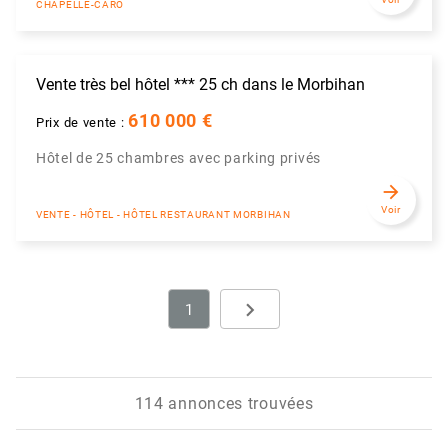
CHAPELLE-CARO
Vente très bel hôtel *** 25 ch dans le Morbihan
610 000 €
Prix de vente :
Hôtel de 25 chambres avec parking privés
arrow_forward
Voir
VENTE - HÔTEL - HÔTEL RESTAURANT MORBIHAN
navigate_next
1
Next
114 annonces trouvées