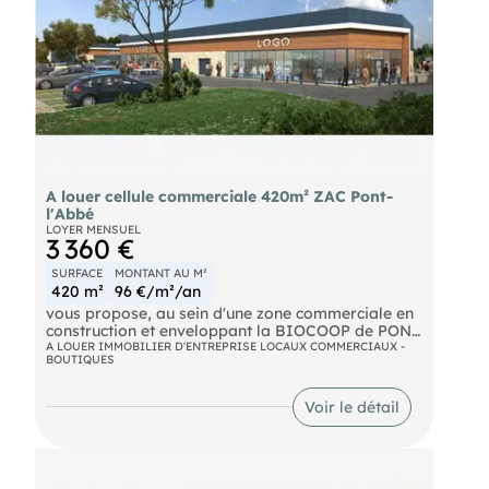
A louer cellule commerciale 420m² ZAC Pont-
l'Abbé
LOYER MENSUEL
3 360 €
SURFACE
MONTANT AU M²
420 m²
96 €/m²/an
vous propose, au sein d'une zone commerciale en
construction et enveloppant la BIOCOOP de PONT
L'ABBE, une cellule d'activité (CELLULE NUMERO
A LOUER IMMOBILIER D'ENTREPRISE LOCAUX COMMERCIAUX -
BOUTIQUES
7) en état futur d'achèvement, développant une
surface de 420 m2 livrée brut, réseaux et fluides
en attente.
Voir le détail
DPE En cours