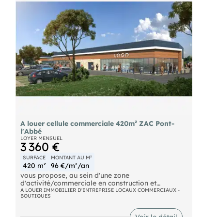
A louer cellule commerciale 420m² ZAC Pont-
l'Abbé
LOYER MENSUEL
3 360 €
SURFACE
MONTANT AU M²
420 m²
96 €/m²/an
vous propose, au sein d'une zone
d'activité/commerciale en construction et
enveloppant la BIOCOOP de PONT L'ABBE, une
A LOUER IMMOBILIER D'ENTREPRISE LOCAUX COMMERCIAUX -
BOUTIQUES
cellule d'activité (CELLULE NUMERO 6) en état
futur d'achèvement, développant une surface de
420 m2 livrée brut, réseaux et fluides en attente.
Voir le détail