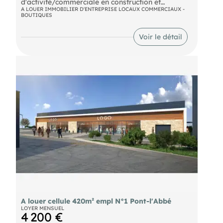
d'activité/commerciale en construction et
enveloppant la BIOCOOP de PONT L'ABBE, une
A LOUER IMMOBILIER D'ENTREPRISE LOCAUX COMMERCIAUX -
BOUTIQUES
cellule d'activité (CELLULE NUMERO 5) en état
futur d'achèvement, développant une surface de
410 m2 livrée brut, réseaux et fluides en attente.
Voir le détail
DPE En cours
A louer cellule 420m² empl N°1 Pont-l'Abbé
LOYER MENSUEL
4 200 €