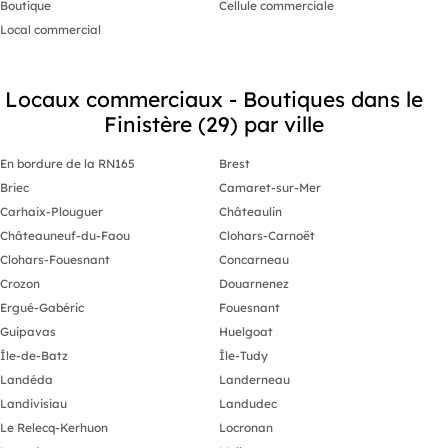
Boutique
Cellule commerciale
Local commercial
Locaux commerciaux - Boutiques dans le
Finistère (29) par ville
En bordure de la RN165
Brest
Briec
Camaret-sur-Mer
Carhaix-Plouguer
Châteaulin
Châteauneuf-du-Faou
Clohars-Carnoët
Clohars-Fouesnant
Concarneau
Crozon
Douarnenez
Ergué-Gabéric
Fouesnant
Guipavas
Huelgoat
Île-de-Batz
Île-Tudy
Landéda
Landerneau
Landivisiau
Landudec
Le Relecq-Kerhuon
Locronan