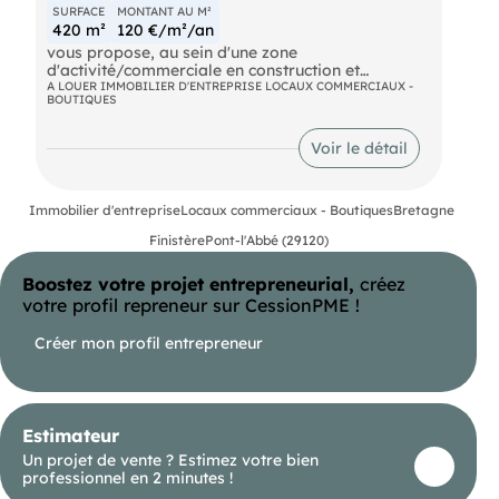
SURFACE
MONTANT AU M²
420 m²
120 €/m²/an
vous propose, au sein d'une zone
d'activité/commerciale en construction et
enveloppant la BIOCOOP de PONT L'ABBE, une
A LOUER IMMOBILIER D'ENTREPRISE LOCAUX COMMERCIAUX -
BOUTIQUES
cellule d'activité (CELLULE NUMERO 4) en état
futur d'achèvement, développant une surface de
420 m2 livrée brut, réseaux et fluides en attente.
Voir le détail
La cellule jouit d'une visibilité PREMIUM au sein de
la zone puisqu'elle dispose d'une façade de 24 ml
Immobilier d'entreprise
Locaux commerciaux - Boutiques
Bretagne
donnant sur la route de PLOMEUR au sud de PONT
L'ABBE, axe routier inévitable du PAYS
Finistère
Pont-l'Abbé (29120)
BIGOUDEN.
Boostez votre projet entrepreneurial,
créez
DPE En cours
votre profil repreneur sur CessionPME !
Créer mon profil entrepreneur
Estimateur
Un projet de vente ? Estimez votre bien
professionnel en 2 minutes !