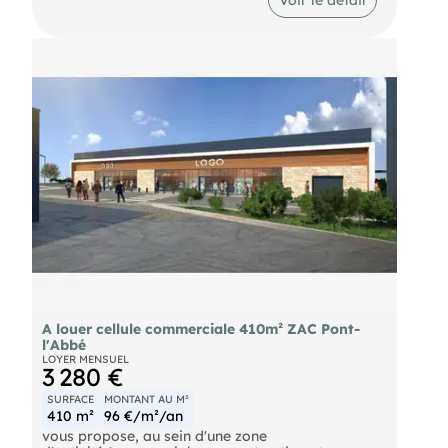
DPE En cours
A louer cellule commerciale 410m² ZAC Pont-
l'Abbé
LOYER MENSUEL
3 280 €
SURFACE
MONTANT AU M²
410 m²
96 €/m²/an
vous propose, au sein d'une zone