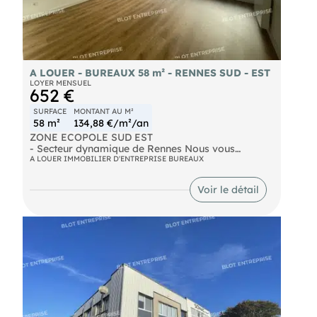
A LOUER - BUREAUX 58 m² - RENNES SUD - EST
LOYER MENSUEL
652 €
SURFACE
MONTANT AU M²
58 m²
134,88 €/m²/an
ZONE ECOPOLE SUD EST
- Secteur dynamique de Rennes Nous vous
proposons à la location des bureaux entièrement
A LOUER IMMOBILIER D'ENTREPRISE BUREAUX
rénovés, sur une surface de 58 m² environ, en rez-
de-chaussée. Ils sont composés de: . 1 accueil .
Voir le détail
2 bureaux . 1 local de stockage . Sanitaire . 2
places de sationnement Le parking est inclus dans
le loyer. Les informations sur les risques naturels,
miniers, ou technologiques, auxquels ces biens
sont exposés, sont disponibles sur le site