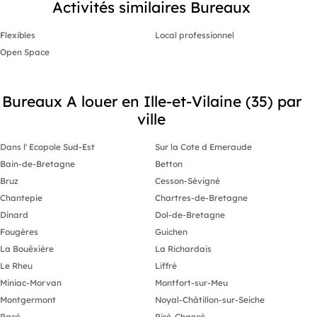
Activités similaires Bureaux
Flexibles
Local professionnel
Open Space
Bureaux A louer en Ille-et-Vilaine (35) par
ville
Dans l' Ecopole Sud-Est
Sur la Cote d Emeraude
Bain-de-Bretagne
Betton
Bruz
Cesson-Sévigné
Chantepie
Chartres-de-Bretagne
Dinard
Dol-de-Bretagne
Fougères
Guichen
La Bouëxière
La Richardais
Le Rheu
Liffré
Miniac-Morvan
Montfort-sur-Meu
Montgermont
Noyal-Châtillon-sur-Seiche
Pacé
Piré-Chancé