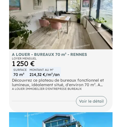
A LOUER - BUREAUX 70 m² - RENNES
LOYER MENSUEL
1 250 €
SURFACE
MONTANT AU M²
70 m²
214,32 €/m²/an
Découvrez ce plateau de bureaux fonctionnel et
lumineux, idéalement situé, d'environ 70 m². A
quelques pas de la Place des Lices et de toutes les
A LOUER IMMOBILIER D'ENTREPRISE BUREAUX
commodités du centre-ville.
- un grand espace d’accueil,
Voir le détail
- 3 bureaux fermés, dont 1 bureau de belle taille.
- 1 autre pièce (actuellement salle reprographie)
Les locaux bénéficient du chauffage électrique, de
la fibre optique, d’une baie de brassage et d’un
interphone. Accès facile aux lignes de bus et
proximité immédiate du parking Chezy-Dinan. Une