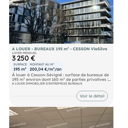
A LOUER - BUREAUX 195 m² - CESSON ViaSilva
LOYER MENSUEL
3 250 €
SURFACE
MONTANT AU M²
195 m²
200,04 €/m²/an
À louer à Cesson-Sévigné : surface de bureaux de
195 m² environ dont 160 m² de parties privatives :
- Open-space
A LOUER IMMOBILIER D'ENTREPRISE BUREAUX
- Deux bureaux fermés
- Une salle de réunions avec terrasse de 35 m²
Voir le détail
Ascenseur et accès PMR. Proximité immédiate de
la rocade et desservi par la ligne b et les bus
n°C1, E4, 70, 83. Accès direct aux 4 voies. Points
forts : terrasse pour vos collaborateurs I 3
stationnements en sous-sol (loyer en sus) I
climatisation I interphone, visiophone I proximité
services & commerces. Les informations sur les