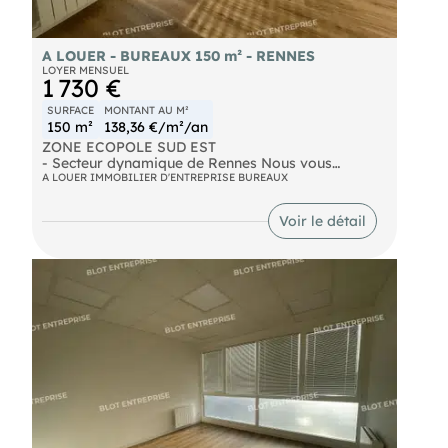
https://www.georisques.gouv.fr.
A LOUER - BUREAUX 150 m² - RENNES
LOYER MENSUEL
1 730 €
SURFACE
MONTANT AU M²
150 m²
138,36 €/m²/an
ZONE ECOPOLE SUD EST
- Secteur dynamique de Rennes Nous vous
proposons à la location des bureaux entièrement
A LOUER IMMOBILIER D'ENTREPRISE BUREAUX
rénovés, sur une surface de 150 m² environ, au
premier étage. Ils sont composés de: . 4 bureaux .
Voir le détail
Salle de réunions . 1 local de rangement . 2
sanitaires 6 places de sationnement Le parking est
inclus dans le loyer. Les informations sur les
risques naturels, miniers, ou technologiques,
auxquels ces biens sont exposés, sont disponibles
sur le site