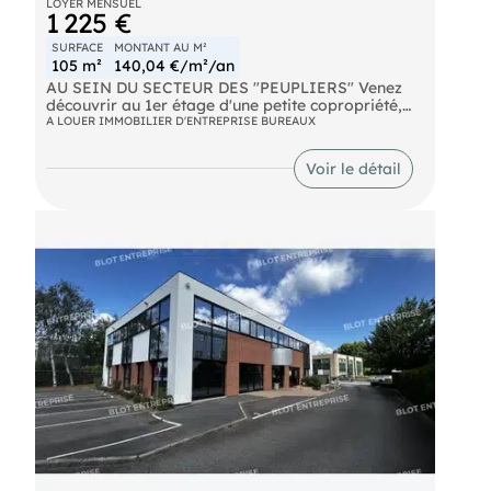
LOYER MENSUEL
1 225 €
SURFACE
MONTANT AU M²
105 m²
140,04 €/m²/an
AU SEIN DU SECTEUR DES "PEUPLIERS" Venez
découvrir au 1er étage d'une petite copropriété,
une surface de bureaux d'environ 105 m²
A LOUER IMMOBILIER D'ENTREPRISE BUREAUX
comprenant :
- 3 bureaux
Voir le détail
- 1 salle de réunion ou Open-space WC sur les
parties communes 4 places de stationnements
viennent compléter ce bien. A visiter ! Les
informations sur les risques naturels, miniers, ou
technologiques, auxquels ces biens sont exposés,
sont disponibles sur le site