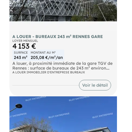
A LOUER - BUREAUX 243 m² RENNES GARE
LOYER MENSUEL
4 153 €
SURFACE
MONTANT AU M²
243 m²
205,08 €/m²/an
A louer, à proximité immédiate de la gare TGV de
Rennes : surface de bureaux de 243 m² environ.
Accessibilité PMR
A LOUER IMMOBILIER D'ENTREPRISE BUREAUX
- climatisation réversible chaud / froid
- 6 bureaux
Voir le détail
- 2 salles de réunions
- 1 salle de pause. Belle architecture de
l'immeuble. Locaux en parfait état. Accessibilité
optimale, gare SNCF, pied de métro, lignes A et B.
3 parkings aériens moyennant 1500 Euros / an /
unité. Les informations sur les risques naturels,
miniers, ou technologiques, auxquels ces biens
sont exposés, sont disponibles sur le site