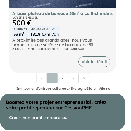
A louer plateau de bureaux 33m² à La Richardais
LOYER MENSUEL
500 €
SURFACE
MONTANT AU M²
33 m²
181,8 €/m²/an
À proximité des grands axes, nous vous
proposons une surface de bureaux de 33
m² comprenant deux bureaux indépendants et un
A LOUER IMMOBILIER D'ENTREPRISE BUREAUX
sanitaire. 1 place de parking privative. Les
informations sur les risques naturels, miniers, ou
Voir le détail
technologiques, auxquels ces biens sont exposés,
sont disponibles sur le site
<
1
2
3
>
Immobilier d'entreprise
Bureaux
Bretagne
Ille-et-Vilaine
Boostez votre projet entrepreneurial,
créez
votre profil repreneur sur CessionPME !
Créer mon profil entrepreneur