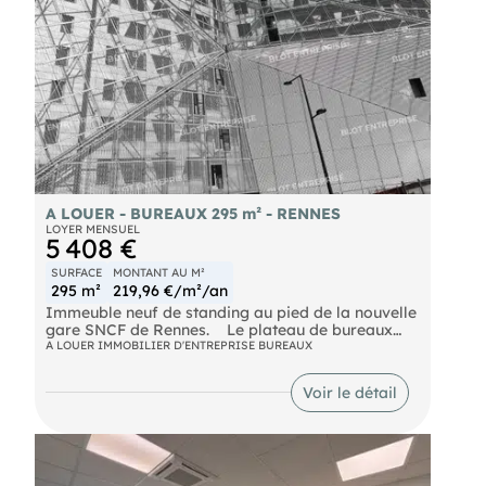
A LOUER - BUREAUX 295 m² - RENNES
LOYER MENSUEL
5 408 €
SURFACE
MONTANT AU M²
295 m²
219,96 €/m²/an
Immeuble neuf de standing au pied de la nouvelle
gare SNCF de Rennes. Le plateau de bureaux
que nous vous proposons ici est au 3ème étage,
A LOUER IMMOBILIER D'ENTREPRISE BUREAUX
surface d'env. 295 m² (QPPC incluse), comprenant :
- 1 entrée,
Voir le détail
- 1 salle de réunions, 7 bureaux,
- 1 cuisine, sanitaires privatifs. Consultez-nous
pour plus d'informations. Immeuble livré
aménagé, climatisé, cloisonnement en sus en
fonction de votre cahier des charges. 3 parkings
en sous-sol. Les informations sur les risques