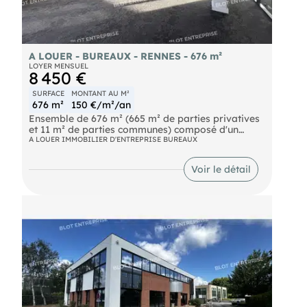
A LOUER - BUREAUX - RENNES - 676 m²
LOYER MENSUEL
8 450 €
SURFACE
MONTANT AU M²
676 m²
150 €/m²/an
Ensemble de 676 m² (665 m² de parties privatives
et 11 m² de parties communes) composé d'un
beau plateau aménagé et cloisonné. 8 places de
A LOUER IMMOBILIER D'ENTREPRISE BUREAUX
parking en intérieur et 9 en extérieur
- 15 bureaux,
Voir le détail
- Une salle de réunions,
- Une cuisine,
- Un local reprographique / espace courrier,
- Une grande salle de réunions,un grand open-
space de 140 m² Belle luminosité. Les
informations sur les risques naturels, miniers, ou
technologiques, auxquels ces biens sont exposés,
sont disponibles sur le site