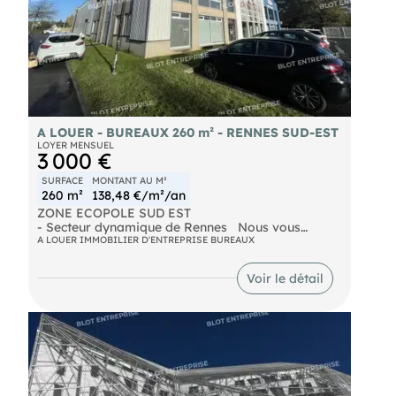
A LOUER - BUREAUX 260 m² - RENNES SUD-EST
LOYER MENSUEL
3 000 €
SURFACE
MONTANT AU M²
260 m²
138,48 €/m²/an
ZONE ECOPOLE SUD EST
- Secteur dynamique de Rennes Nous vous
proposons à la location des bureaux entièrement
A LOUER IMMOBILIER D'ENTREPRISE BUREAUX
rénovés, sur une surface de 260 m² environ. Au
rez-de-chaussée se trouvent 5 bureaux, 1 local
Voir le détail
stockage, Sanitaire et 1 Accueil. Au R+1: 4
bureaux, Salle de réunions, 1 local de
rangement, 2 sanitaires 6 places de
sationnement Le parking est inclu dans le loyer.
Les informations sur les risques naturels, miniers,
ou technologiques, auxquels ces biens sont
exposés, sont disponibles sur le site