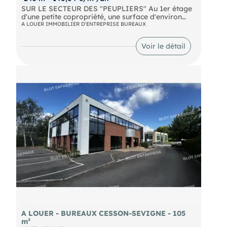
SUR LE SECTEUR DES "PEUPLIERS" Au 1er étage
d'une petite copropriété, une surface d'environ
245 m² comprenant: . 1 accueil . 1 open-space . 2
A LOUER IMMOBILIER D'ENTREPRISE BUREAUX
salles de réunions . 6 bureaux . Point d'eau . WC /
parties communes Et 10 places de stationnement
Voir le détail
privatives Beaux espaces, plateau lumineux Les
informations sur les risques naturels, miniers, ou
technologiques, auxquels ces biens sont exposés,
sont disponibles sur le site
A LOUER - BUREAUX CESSON-SEVIGNE - 105
m²