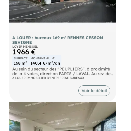
A LOUER : bureaux 169 m² RENNES CESSON
SEVIGNE
LOYER MENSUEL
1 966 €
SURFACE
MONTANT AU M²
168 m²
140,4 €/m²/an
Au sein du secteur des "PEUPLIERS", à proximité
de la 4 voies, direction PARIS / LAVAL. Au rez-de-
chaussée d'un immeuble récent, nous vous
A LOUER IMMOBILIER D'ENTREPRISE BUREAUX
proposons une surface de bureaux de 168,50 m²
environ comprenant :
Voir le détail
- 1 open space
- 2 bureaux
- 1 kitchenette
- 2 locaux archives Doubleentrée + une
directement par l'extérieur. => Locaux dotés d'une
climatisation réversible. 6 parkings aériens. Les
informations sur les risques naturels, miniers, ou
technologiques, auxquels ces biens sont exposés,
sont disponibles sur le site