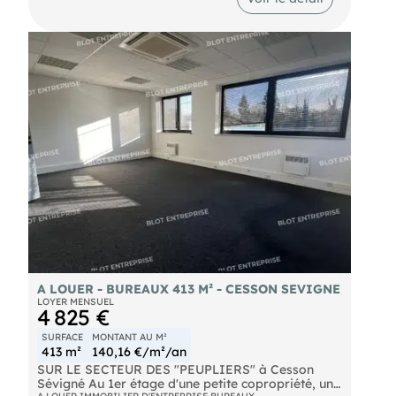
- deux salles de réunions
- une salle de pause
- WC privatifs Accessibilité optimale avec les
lignes de bus et métro B, au pied de l'immeuble.
Accès direct à la rocade Ouest et aux 4 voies.
L'immeuble dispose d'un ascenseur et est
accessible aux personnes à mobilité réduite.
Parmi les points forts de ce bien : 5
stationnements en sous-sol, locaux fibrés avec
baie de brassage, climatisation réversible,
alarme, interphone, visiophone, et espace pour 2
roues. Les informations sur les risques naturels,
miniers, ou technologiques, auxquels ces biens
sont exposés, sont disponibles sur le site
A LOUER - BUREAUX 413 M² - CESSON SEVIGNE
LOYER MENSUEL
4 825 €
SURFACE
MONTANT AU M²
413 m²
140,16 €/m²/an
SUR LE SECTEUR DES "PEUPLIERS" à Cesson
Sévigné Au 1er étage d'une petite copropriété, une