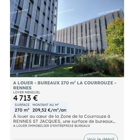
- Accès à la Gare TGV de Rennes en 3 arrêts
- Accès 4 voies sud très rapide. Points forts : 12
emplacements de stationnement dont 6 en sous-
sol | locaux fibrés avec baie de brassage |
chauffage collectif sur réseau de chaleur urbaine |
Les informations sur les risques naturels, miniers,
ou technologiques, auxquels ces biens sont
exposés, sont disponibles sur le site
A LOUER - BUREAUX 270 m² LA COURROUZE -
RENNES
LOYER MENSUEL
4 713 €
SURFACE
MONTANT AU M²
270 m²
209,52 €/m²/an
À louer au cœur de la Zone de la Courrouze à
RENNES ST JACQUES, une surface de bureaux
d'environ 270 m² avec belle visibilité.
A LOUER IMMOBILIER D'ENTREPRISE BUREAUX
- un accueil
- huit bureaux
Voir le détail