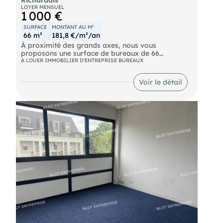
LOYER MENSUEL
1 000 €
SURFACE
MONTANT AU M²
66 m²
181,8 €/m²/an
À proximité des grands axes, nous vous
proposons une surface de bureaux de 66
m² comprenant quatre bureaux indépendants et
A LOUER IMMOBILIER D'ENTREPRISE BUREAUX
deux sanitaires. 2 places de parkings privatives.
Les informations sur les risques naturels, miniers,
Voir le détail
ou technologiques, auxquels ces biens sont
exposés, sont disponibles sur le site