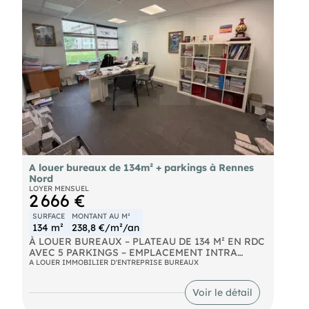
naturels, miniers, ou technologiques, auxquels ces
biens sont exposés, sont disponibles sur le site
A louer bureaux de 134m² + parkings à Rennes
Nord
LOYER MENSUEL
2 666 €
SURFACE
MONTANT AU M²
134 m²
238,8 €/m²/an
À LOUER BUREAUX – PLATEAU DE 134 M² EN RDC
AVEC 5 PARKINGS – EMPLACEMENT INTRA
ROCADE
A LOUER IMMOBILIER D'ENTREPRISE BUREAUX
LOCAUX SOIGNÉS ET IMMÉDIATEMENT
Voir le détail
OPÉRATIONNELS. Situé à proximité d’une zone
commerciale et bénéficiant d’un emplacement