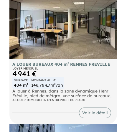
risques naturels, miniers, ou technologiques,
auxquels ces biens sont exposés, sont disponibles
sur le site
A LOUER BUREAUX 404 m² RENNES FREVILLE
LOYER MENSUEL
4 941 €
SURFACE
MONTANT AU M²
404 m²
146,76 €/m²/an
À louer à Rennes, dans la zone dynamique Henri
Fréville, pied de métgro, une surface de bureaux
de 404 m² environ
A LOUER IMMOBILIER D'ENTREPRISE BUREAUX
- Douze bureaux
- Trois salles de réunions/open-spaces
Voir le détail
- Une cuisine
- Un espace accueil Accès PMR
- proximité métro ligne A
- lignes de bus