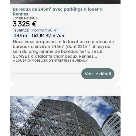
Bureaux de 245m² avec parkings à louer à
Rennes
LOYER MENSUEL
3 325 €
SURFACE
MONTANT AU M²
245 m²
162,84 €/m²/an
Nous vous proposons à la location ce plateau de
bureaux d'environ 245m² (dont 221m² utiles) au
sein du programme de bureaux tertiaire LE
SUNSET à atalante champeaux Rennes.
Ce plateau est livré aménagé non cloisonné avec
A LOUER IMMOBILIER D'ENTREPRISE BUREAUX
système de rafraîchissement.
4 stationnements
Voir le détail
Cloisonnement possible en sus du prix
Disponible