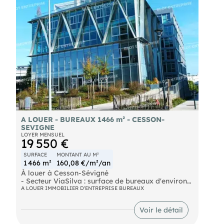
opportunité à saisir ! Les informations sur les
risques naturels, miniers, ou technologiques,
auxquels ces biens sont exposés, sont disponibles
sur le site
A LOUER - BUREAUX 1466 m² - CESSON-
SEVIGNE
LOYER MENSUEL
19 550 €
SURFACE
MONTANT AU M²
1 466 m²
160,08 €/m²/an
À louer à Cesson-Sévigné
- Secteur ViaSilva : surface de bureaux d'environ
1466.29 m² (QPPC incluse) regroupant le R+4 et le
A LOUER IMMOBILIER D'ENTREPRISE BUREAUX
R+5 et terrasse privative. Elle est composée
comme suit : . salles de réunions, open-spaces,
Voir le détail
bureaux fermés, .espace convivial avec accès à
une terrasse privative de 133 m², douches.