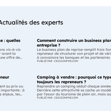
Actualités des experts
e : quelles
Comment construire un business plan
entreprise ?
ons vis-à-vis
Le business plan de reprise remplit trois fo
r avant la
repreneur de structurer son projet et de véri
 une offre de
à convaincre les banques et les partenaires
-il respecter ?
Enfin, il peut constituer un support de discu
PUBLIÉ PAR : CESSIONPME.COM
la
montrant que le projet de reprise est solide et réfléchi. L'esse
plan de reprise ne consiste pas à reprendre
éalable des
l'entreprise. Il explique comment l'entrepr
eneur
Camping à vendre : pourquoi ce type
merce ou la
de dirigeant. C'est un document indispensabl
mation varie
convaincre vos partenaires. À quoi sert vraiment un business plan de reprise
toujours les repreneurs ?
ne offre de
? Lors d'une reprise d'entreprise, le busines
ent au prix ou
Reprendre un camping séduit chaque année
seule fonction : convaincre une banque d'acc
 importante : à
Derrière cette attractivité se cache un modè
gation
son rôle est bien plus large. Il constitue d'a
s enjeux, les
par l'essor du tourisme de plein air, mais a
rtaines
repreneur lui-même. En formalisant sa strat
développement. Encore faut-il comprendre ce
PUBLIÉ PAR : CESSIONPME.COM
et ses objectifs, il permet de vérifier que l
re projet. Le
établissement avant de se lancer. L'essentiel Le camping bénéficie d'u
s de 50 % des
de signer l'acquisition. Construire un busine
ver les
marché porté par des tendances durables d
recul sur son projet et identifier les points 
 savoir-faire
économique offre plusieurs leviers de déve