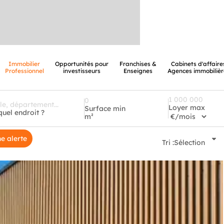
Immobilier
Opportunités pour
Franchises &
Cabinets d'affaire
Professionnel
investisseurs
Enseignes
Agences immobilièr
Loyer max
Surface min
quel endroit ?
m²
e alerte
Tri :
Sélection