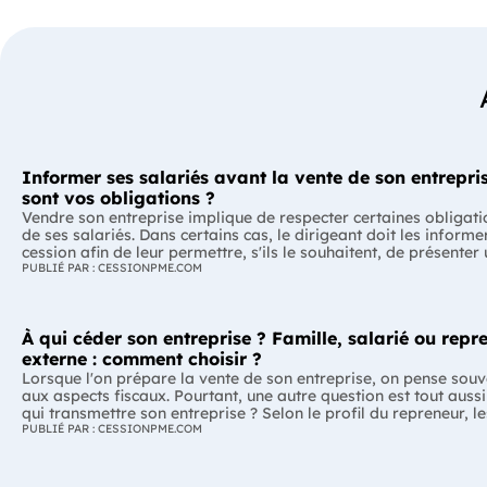
Informer ses salariés avant la vente de son entrepris
sont vos obligations ?
Vendre son entreprise implique de respecter certaines obligati
de ses salariés. Dans certains cas, le dirigeant doit les informe
cession afin de leur permettre, s'ils le souhaitent, de présenter
reprise. Quelles entreprises sont concernées ? Quels délais faut
PUBLIÉ PAR : CESSIONPME.COM
Comment transmettre cette information ? Voici ce que prévoit 
réglementation. L'essentiel Les entreprises de moins de 250 salariés sont
soumises, dans certains cas, à une obligation d'information pr
À qui céder son entreprise ? Famille, salarié ou repr
salariés. Cette obligation concerne la vente d'un fonds de com
cession de la majorité des titres d'une société. Le délai d'infor
externe : comment choisir ?
selon la taille de l'entreprise. Les salariés peuvent présenter u
Lorsque l'on prépare la vente de son entreprise, on pense souv
reprise, mais ne peuvent pas empêcher la vente. Quelles entreprises sont
aux aspects fiscaux. Pourtant, une autre question est tout aussi
concernées par l'obligation d'information des salariés ? L'obli
qui transmettre son entreprise ? Selon le profil du repreneur, le
d'information concerne uniquement certaines entreprises et ce
avantages et les contraintes peuvent être très différents. L'essentiel Il
PUBLIÉ PAR : CESSIONPME.COM
opérations de cession. Vous êtes concerné si : votre entreprise emploie moins
n'existe pas de repreneur idéal, mais un repreneur adapté à vot
de 250 salariés ; vous vendez votre fonds de commerce ou plu
prix de vente ne doit pas être le seul critère de décision. Préser
parts sociales ou des actions de votre société. À l'inverse, cette obligation ne
emplois, assurer la continuité de l'entreprise ou transmettre un