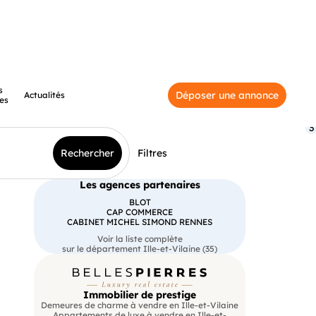
s
Déposer une annonce
Actualités
es
3
Rechercher
Filtres
Les agences partenaires
BLOT
CAP COMMERCE
CABINET MICHEL SIMOND RENNES
Voir la liste complète
sur le département Ille-et-Vilaine (35)
Immobilier de prestige
Demeures de charme à vendre en Ille-et-Vilaine
Appartements de luxe à vendre en Ille-et-