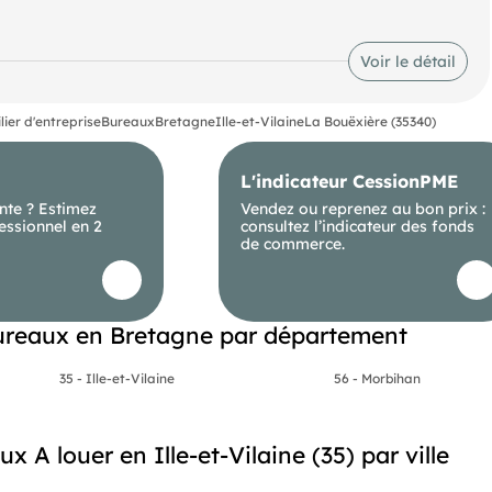
Voir le détail
ier d'entreprise
Bureaux
Bretagne
Ille-et-Vilaine
La Bouëxière (35340)
L'indicateur CessionPME
nte ? Estimez
Vendez ou reprenez au bon prix :
essionnel en 2
consultez l’indicateur des fonds
de commerce.
reaux en Bretagne par département
35 - Ille-et-Vilaine
56 - Morbihan
x A louer en Ille-et-Vilaine (35) par ville