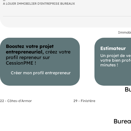
A LOUER IMMOBILIER D'ENTREPRISE BUREAUX
DPE En cours
Immobil
Boostez votre projet
Estimateur
entrepreneurial,
créez votre
Un projet de ve
profil repreneur sur
votre bien prof
CessionPME !
minutes !
Créer mon profil entrepreneur
Bu
22 - Côtes-d'Armor
29 - Finistère
Bureau