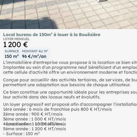
Local bureau de 150m² à louer à la Bouëxière
LOYER MENSUEL
1 200 €
SURFACE
MONTANT AU M²
150 m²
96 €/m²/an
L'immobilière d'entreprise vous propose à la location ce bien si
Implantée au sein d'un programme neuf bénéficiant d'un emplac
cette cellule d'activité offre un environnement moderne et foncti
Conçue pour accueillir des activités tertiaires, de services, de
permettant une adaptation aux besoins de chaque utilisateur.
Ce bien constitue une opportunité idéale pour les entreprises s
leur activité dans des locaux neufs et évolutifs.
Un loyer progressif est proposé afin d'accompagner l'installation
1ère année : 6 mois de franchise puis 800 € HT/mois
2ème année : 900 € HT/mois
3ème année : 1 000 € HT/mois
4ème année : 1 100 € HT/mois
- Localisation : La Bouëxière
5ème année : 1 200 € HT/mois
- Surface : 150 m²