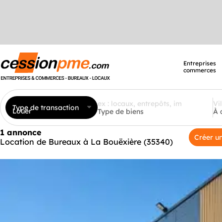
Entreprises
commerces
Type de transaction
Louer
Type de biens
À 
1 annonce
Créer un
Location de Bureaux à La Bouëxière (35340)