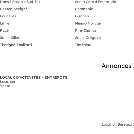
Dans l' Ecopole Sud-Est
Sur la Cote d Emeraude
Cesson-Sévigné
Chantepie
Fougères
Guichen
Liffré
Miniac-Morvan
Pacé
Piré-Chancé
Saint-Gilles
Saint-Grégoire
Thorigné-Fouillard
Tinténiac
Annonces I
LOCAUX D'ACTIVITÉS - ENTREPÔTS
Location
Vente
Location Bureaux I