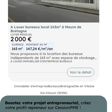
A Louer bureaux local 163m² à Maure de
Bretagne
LOYER MENSUEL
2 000 €
SURFACE
MONTANT AU M²
163 m²
147,24 €/m²/an
Nous proposons à la location des bureaux
indépendants de 163 m² avec espace de stockage,
situés sur un terrain clos de 795 m². Les bureaux
A LOUER IMMOBILIER D'ENTREPRISE BUREAUX
sont entièrement aménagés et isolés, comprenant
: un espace d’accueil, des bureaux, des vestiaires,
Voir le détail
et des locaux sociaux.
Immobilier d'entreprise
Bureaux
Bretagne
Ille-et-Vilaine
Val d'Anast (35330)
Boostez votre projet entrepreneurial,
créez
votre profil repreneur sur CessionPME !