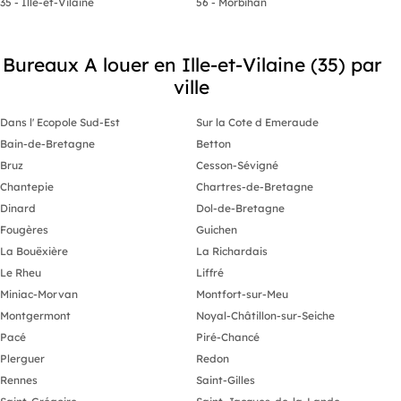
35 - Ille-et-Vilaine
56 - Morbihan
Bureaux A louer en Ille-et-Vilaine (35) par
ville
Dans l' Ecopole Sud-Est
Sur la Cote d Emeraude
Bain-de-Bretagne
Betton
Bruz
Cesson-Sévigné
Chantepie
Chartres-de-Bretagne
Dinard
Dol-de-Bretagne
Fougères
Guichen
La Bouëxière
La Richardais
Le Rheu
Liffré
Miniac-Morvan
Montfort-sur-Meu
Montgermont
Noyal-Châtillon-sur-Seiche
Pacé
Piré-Chancé
Plerguer
Redon
Rennes
Saint-Gilles