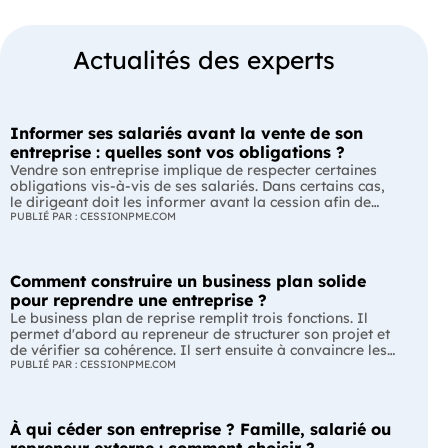
Actualités des experts
Informer ses salariés avant la vente de son
entreprise : quelles sont vos obligations ?
Vendre son entreprise implique de respecter certaines
obligations vis-à-vis de ses salariés. Dans certains cas,
le dirigeant doit les informer avant la cession afin de
leur permettre, s'ils le souhaitent, de présenter une offre
PUBLIÉ PAR : CESSIONPME.COM
de reprise. Quelles entreprises sont concernées ? Quels
délais faut-il respecter ? Comment transmettre cette
information ? Voici ce que prévoit la réglementation.
Comment construire un business plan solide
L'essentiel Les entreprises de moins de 250 salariés sont
soumises, dans certains cas, à une obligation
pour reprendre une entreprise ?
d'information préalable des salariés. Cette obligation
Le business plan de reprise remplit trois fonctions. Il
concerne la vente d'un fonds de commerce ou la cession
permet d'abord au repreneur de structurer son projet et
de la majorité des titres d'une société. Le délai
de vérifier sa cohérence. Il sert ensuite à convaincre les
d'information varie selon la taille de l'entreprise. Les
banques et les partenaires financiers de l'accompagner.
PUBLIÉ PAR : CESSIONPME.COM
salariés peuvent présenter une offre de reprise, mais ne
Enfin, il peut constituer un support de discussion avec le
peuvent pas empêcher la vente. Quelles entreprises sont
cédant en lui montrant que le projet de reprise est solide
concernées par l'obligation d'information des salariés ?
et réfléchi. L'essentiel Le business plan de reprise ne
L'obligation d'information concerne uniquement
À qui céder son entreprise ? Famille, salarié ou
consiste pas à reprendre les anciens comptes de
certaines entreprises et certaines opérations de cession.
l'entreprise. Il explique comment l'entreprise évoluera