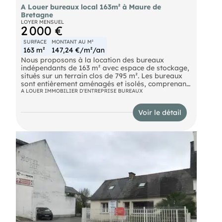
A Louer bureaux local 163m² à Maure de
Bretagne
LOYER MENSUEL
2 000 €
SURFACE
MONTANT AU M²
163 m²
147,24 €/m²/an
Nous proposons à la location des bureaux
indépendants de 163 m² avec espace de stockage,
situés sur un terrain clos de 795 m². Les bureaux
sont entièrement aménagés et isolés, comprenant
: un espace d’accueil, des bureaux, des vestiaires,
A LOUER IMMOBILIER D'ENTREPRISE BUREAUX
et des locaux sociaux.
Voir le détail