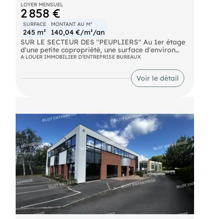
LOYER MENSUEL
2 858 €
SURFACE
MONTANT AU M²
245 m²
140,04 €/m²/an
SUR LE SECTEUR DES "PEUPLIERS" Au 1er étage
d'une petite copropriété, une surface d'environ
245 m² comprenant: . 1 accueil . 1 open-space . 2
A LOUER IMMOBILIER D'ENTREPRISE BUREAUX
salles de réunions . 6 bureaux . Point d'eau . WC /
parties communes Et 10 places de stationnement
Voir le détail
privatives Beaux espaces, plateau lumineux Les
informations sur les risques naturels, miniers, ou
technologiques, auxquels ces biens sont exposés,
sont disponibles sur le site