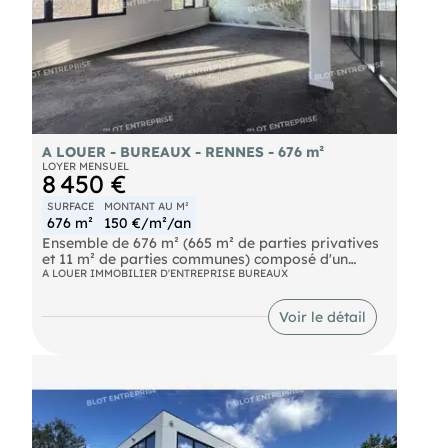
A LOUER - BUREAUX - RENNES - 676 m²
LOYER MENSUEL
8 450 €
SURFACE
MONTANT AU M²
676 m²
150 €/m²/an
Ensemble de 676 m² (665 m² de parties privatives
et 11 m² de parties communes) composé d'un
beau plateau aménagé et cloisonné. 8 places de
A LOUER IMMOBILIER D'ENTREPRISE BUREAUX
parking en intérieur et 9 en extérieur
- 15 bureaux,
Voir le détail
- Une salle de réunions,
- Une cuisine,
- Un local reprographique / espace courrier,
- Une grande salle de réunions,un grand open-
space de 140 m² Belle luminosité. Les
informations sur les risques naturels, miniers, ou
technologiques, auxquels ces biens sont exposés,
sont disponibles sur le site