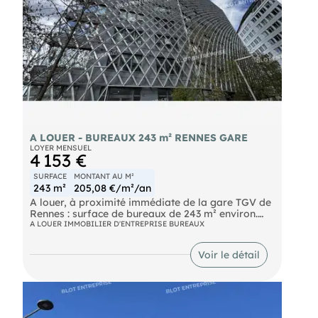
A LOUER - BUREAUX 243 m² RENNES GARE
LOYER MENSUEL
4 153 €
SURFACE
MONTANT AU M²
243 m²
205,08 €/m²/an
A louer, à proximité immédiate de la gare TGV de
Rennes : surface de bureaux de 243 m² environ.
Accessibilité PMR
A LOUER IMMOBILIER D'ENTREPRISE BUREAUX
- climatisation réversible chaud / froid
- 6 bureaux
Voir le détail
- 2 salles de réunions
- 1 salle de pause. Belle architecture de
l'immeuble. Locaux en parfait état. Accessibilité
optimale, gare SNCF, pied de métro, lignes A et B.
3 parkings aériens moyennant 1500 Euros / an /
unité. Les informations sur les risques naturels,