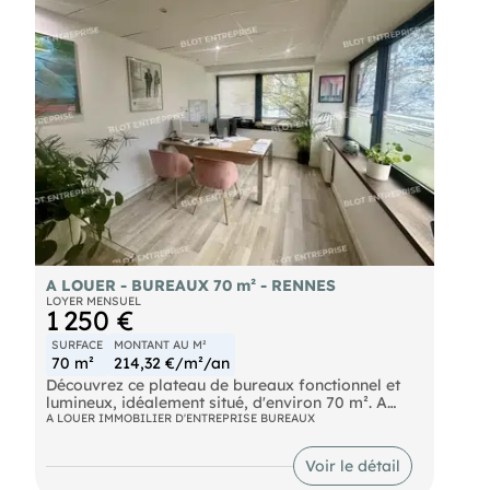
directement par l'extérieur. => Locaux dotés d'une
climatisation réversible. 6 parkings aériens. Les
informations sur les risques naturels, miniers, ou
technologiques, auxquels ces biens sont exposés,
sont disponibles sur le site
A LOUER - BUREAUX 70 m² - RENNES
LOYER MENSUEL
1 250 €
SURFACE
MONTANT AU M²
70 m²
214,32 €/m²/an
Découvrez ce plateau de bureaux fonctionnel et
lumineux, idéalement situé, d'environ 70 m². A
quelques pas de la Place des Lices et de toutes les
A LOUER IMMOBILIER D'ENTREPRISE BUREAUX
commodités du centre-ville.
- un grand espace d’accueil,
Voir le détail
- 3 bureaux fermés, dont 1 bureau de belle taille.