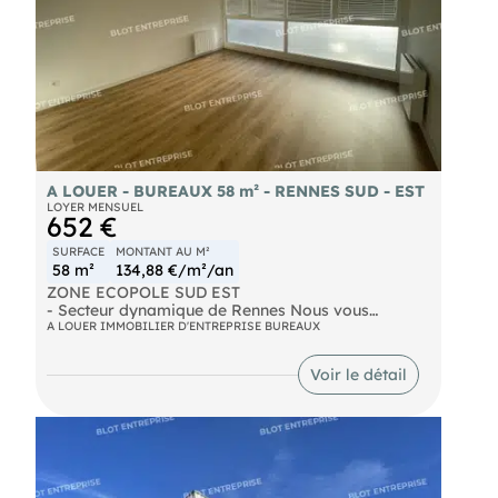
A LOUER - BUREAUX 58 m² - RENNES SUD - EST
LOYER MENSUEL
652 €
SURFACE
MONTANT AU M²
58 m²
134,88 €/m²/an
ZONE ECOPOLE SUD EST
- Secteur dynamique de Rennes Nous vous
proposons à la location des bureaux entièrement
A LOUER IMMOBILIER D'ENTREPRISE BUREAUX
rénovés, sur une surface de 58 m² environ, en rez-
de-chaussée. Ils sont composés de: . 1 accueil .
Voir le détail
2 bureaux . 1 local de stockage . Sanitaire . 2
places de sationnement Le parking est inclus dans
le loyer. Les informations sur les risques naturels,
miniers, ou technologiques, auxquels ces biens
sont exposés, sont disponibles sur le site