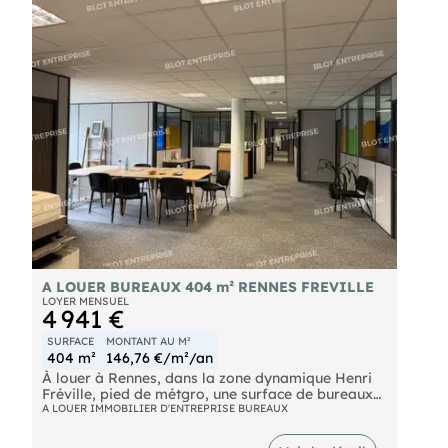
forts : terrasse pour vos collaborateurs I 3
stationnements en sous-sol (loyer en sus) I
climatisation I interphone, visiophone I proximité
services & commerces. Les informations sur les
risques naturels, miniers, ou technologiques,
auxquels ces biens sont exposés, sont disponibles
sur le site
A LOUER BUREAUX 404 m² RENNES FREVILLE
LOYER MENSUEL
4 941 €
SURFACE
MONTANT AU M²
404 m²
146,76 €/m²/an
À louer à Rennes, dans la zone dynamique Henri
Fréville, pied de métgro, une surface de bureaux
de 404 m² environ
A LOUER IMMOBILIER D'ENTREPRISE BUREAUX
- Douze bureaux
- Trois salles de réunions/open-spaces