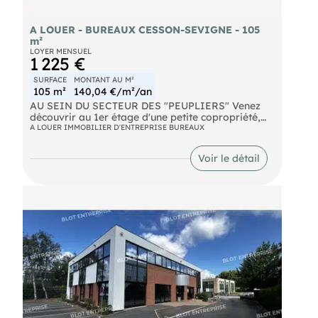
A LOUER - BUREAUX CESSON-SEVIGNE - 105
m²
LOYER MENSUEL
1 225 €
SURFACE
MONTANT AU M²
105 m²
140,04 €/m²/an
AU SEIN DU SECTEUR DES "PEUPLIERS" Venez
découvrir au 1er étage d'une petite copropriété,
une surface de bureaux d'environ 105 m²
A LOUER IMMOBILIER D'ENTREPRISE BUREAUX
comprenant :
- 3 bureaux
Voir le détail
- 1 salle de réunion ou Open-space WC sur les
parties communes 4 places de stationnements
viennent compléter ce bien. A visiter ! Les
informations sur les risques naturels, miniers, ou
technologiques, auxquels ces biens sont exposés,
sont disponibles sur le site