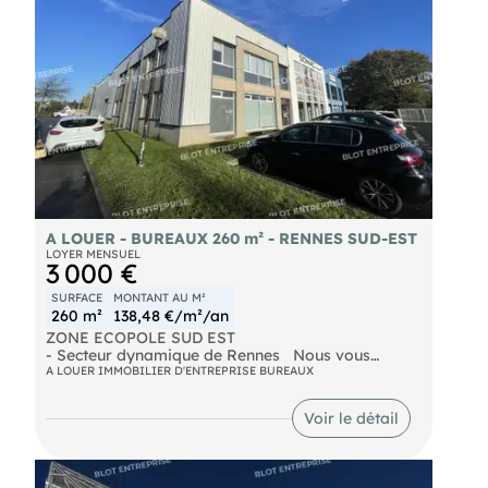
A LOUER - BUREAUX 260 m² - RENNES SUD-EST
LOYER MENSUEL
3 000 €
SURFACE
MONTANT AU M²
260 m²
138,48 €/m²/an
ZONE ECOPOLE SUD EST
- Secteur dynamique de Rennes Nous vous
proposons à la location des bureaux entièrement
A LOUER IMMOBILIER D'ENTREPRISE BUREAUX
rénovés, sur une surface de 260 m² environ. Au
rez-de-chaussée se trouvent 5 bureaux, 1 local
Voir le détail
stockage, Sanitaire et 1 Accueil. Au R+1: 4
bureaux, Salle de réunions, 1 local de
rangement, 2 sanitaires 6 places de
sationnement Le parking est inclu dans le loyer.