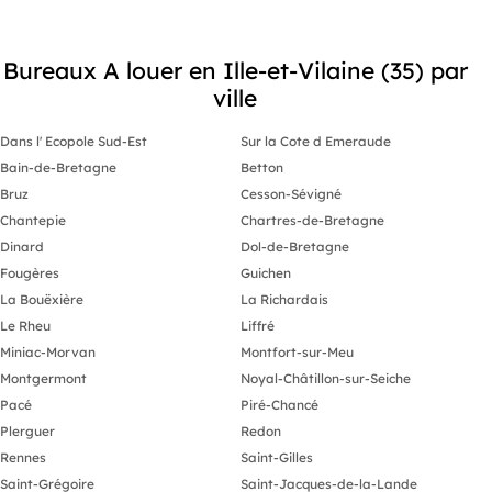
Bureaux A louer en Ille-et-Vilaine (35) par
ville
Dans l' Ecopole Sud-Est
Sur la Cote d Emeraude
Bain-de-Bretagne
Betton
Bruz
Cesson-Sévigné
Chantepie
Chartres-de-Bretagne
Dinard
Dol-de-Bretagne
Fougères
Guichen
La Bouëxière
La Richardais
Le Rheu
Liffré
Miniac-Morvan
Montfort-sur-Meu
Montgermont
Noyal-Châtillon-sur-Seiche
Pacé
Piré-Chancé
Plerguer
Redon
Rennes
Saint-Gilles
Saint-Grégoire
Saint-Jacques-de-la-Lande