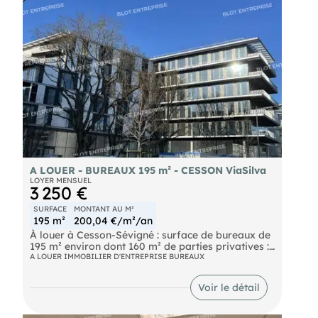
miniers, ou technologiques, auxquels ces biens
sont exposés, sont disponibles sur le site
A LOUER - BUREAUX 195 m² - CESSON ViaSilva
LOYER MENSUEL
3 250 €
SURFACE
MONTANT AU M²
195 m²
200,04 €/m²/an
À louer à Cesson-Sévigné : surface de bureaux de
195 m² environ dont 160 m² de parties privatives :
- Open-space
A LOUER IMMOBILIER D'ENTREPRISE BUREAUX
- Deux bureaux fermés
- Une salle de réunions avec terrasse de 35 m²
Voir le détail
Ascenseur et accès PMR. Proximité immédiate de
la rocade et desservi par la ligne b et les bus
n°C1, E4, 70, 83. Accès direct aux 4 voies. Points