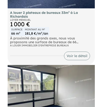
A louer 2 plateaux de bureaux 33m² à La
Richardais
LOYER MENSUEL
1 000 €
SURFACE
MONTANT AU M²
66 m²
181,8 €/m²/an
À proximité des grands axes, nous vous
proposons une surface de bureaux de 66
m² comprenant quatre bureaux indépendants et
A LOUER IMMOBILIER D'ENTREPRISE BUREAUX
deux sanitaires. 2 places de parkings privatives.
Les informations sur les risques naturels, miniers,
Voir le détail
ou technologiques, auxquels ces biens sont
exposés, sont disponibles sur le site