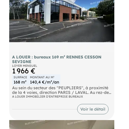
A LOUER : bureaux 169 m² RENNES CESSON
SEVIGNE
LOYER MENSUEL
1 966 €
SURFACE
MONTANT AU M²
168 m²
140,4 €/m²/an
Au sein du secteur des "PEUPLIERS", à proximité
de la 4 voies, direction PARIS / LAVAL. Au rez-de-
chaussée d'un immeuble récent, nous vous
A LOUER IMMOBILIER D'ENTREPRISE BUREAUX
proposons une surface de bureaux de 168,50 m²
environ comprenant :
Voir le détail
- 1 open space
- 2 bureaux
- 1 kitchenette
- 2 locaux archives Doubleentrée + une