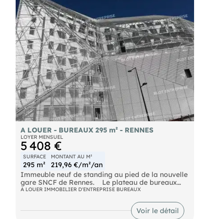
Les informations sur les risques naturels, miniers,
ou technologiques, auxquels ces biens sont
exposés, sont disponibles sur le site
A LOUER - BUREAUX 295 m² - RENNES
LOYER MENSUEL
5 408 €
SURFACE
MONTANT AU M²
295 m²
219,96 €/m²/an
Immeuble neuf de standing au pied de la nouvelle
gare SNCF de Rennes. Le plateau de bureaux
que nous vous proposons ici est au 3ème étage,
A LOUER IMMOBILIER D'ENTREPRISE BUREAUX
surface d'env. 295 m² (QPPC incluse), comprenant :
- 1 entrée,
Voir le détail
- 1 salle de réunions, 7 bureaux,