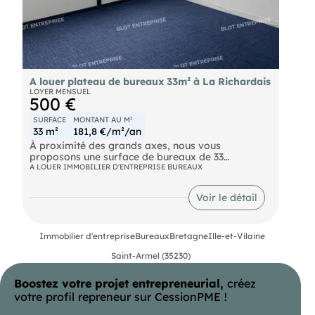
A louer plateau de bureaux 33m² à La Richardais
LOYER MENSUEL
500 €
SURFACE
MONTANT AU M²
33 m²
181,8 €/m²/an
À proximité des grands axes, nous vous
proposons une surface de bureaux de 33
m² comprenant deux bureaux indépendants et un
A LOUER IMMOBILIER D'ENTREPRISE BUREAUX
sanitaire. 1 place de parking privative. Les
informations sur les risques naturels, miniers, ou
Voir le détail
technologiques, auxquels ces biens sont exposés,
sont disponibles sur le site
Immobilier d'entreprise
Bureaux
Bretagne
Ille-et-Vilaine
Saint-Armel (35230)
Boostez votre projet entrepreneurial,
créez
votre profil repreneur sur CessionPME !