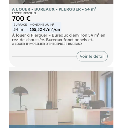
A LOUER - BUREAUX - PLERGUER - 54 m²
LOYER MENSUEL
700 €
SURFACE
MONTANT AU M²
54 m²
155,52 €/m²/an
À louer à Plerguer – Bureaux d'environ 54 m² en
rez-de-chaussée. Bureaux fonctionnels et
accessibles.
A LOUER IMMOBILIER D'ENTREPRISE BUREAUX
- Entrée avec bureaux + un grand bureau fermé
- Espace cuisine / Cafétéria + WC Accès direct à
Voir le détail
la voie rapide, facilitant vos déplacements
professionnels. L'accès PMR est également
disponible, garantissant une accessibilité optimale
pour tous vos collaborateurs et clients. 3 parkings
aériens. Les informations sur les risques naturels,
miniers, ou technologiques, auxquels ces biens
sont exposés, sont disponibles sur le site