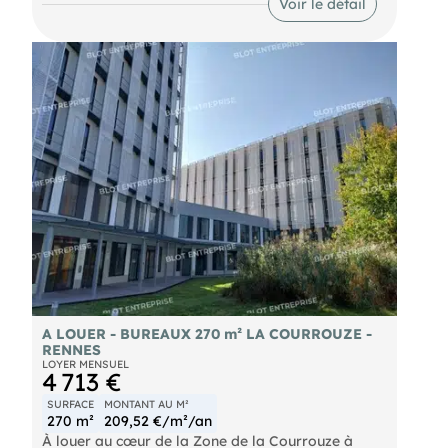
Voir le détail
- Une cuisine
- Un espace accueil Accès PMR
- proximité métro ligne A
- lignes de bus
- Accès à la Gare TGV de Rennes en 3 arrêts
- Accès 4 voies sud très rapide. Points forts : 12
emplacements de stationnement dont 6 en sous-
sol | locaux fibrés avec baie de brassage |
chauffage collectif sur réseau de chaleur urbaine |
Les informations sur les risques naturels, miniers,
ou technologiques, auxquels ces biens sont
exposés, sont disponibles sur le site
A LOUER - BUREAUX 270 m² LA COURROUZE -
RENNES
LOYER MENSUEL
4 713 €
SURFACE
MONTANT AU M²
270 m²
209,52 €/m²/an
À louer au cœur de la Zone de la Courrouze à