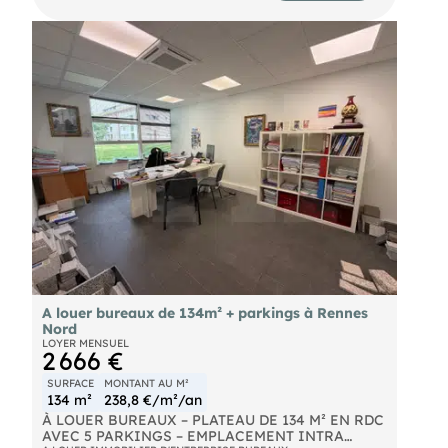
- 1 cuisine, sanitaires privatifs. Consultez-nous
pour plus d'informations. Immeuble livré
aménagé, climatisé, cloisonnement en sus en
fonction de votre cahier des charges. 3 parkings
en sous-sol. Les informations sur les risques
naturels, miniers, ou technologiques, auxquels ces
biens sont exposés, sont disponibles sur le site
A louer bureaux de 134m² + parkings à Rennes
Nord
LOYER MENSUEL
2 666 €
SURFACE
MONTANT AU M²
134 m²
238,8 €/m²/an
À LOUER BUREAUX – PLATEAU DE 134 M² EN RDC
AVEC 5 PARKINGS – EMPLACEMENT INTRA