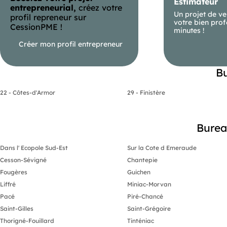
Estimateur
entrepreneurial,
créez votre
Un projet de ve
profil repreneur sur
votre bien prof
CessionPME !
minutes !
Créer mon profil entrepreneur
Bu
22 - Côtes-d'Armor
29 - Finistère
Bureau
Dans l' Ecopole Sud-Est
Sur la Cote d Emeraude
Cesson-Sévigné
Chantepie
Fougères
Guichen
Liffré
Miniac-Morvan
Pacé
Piré-Chancé
Saint-Gilles
Saint-Grégoire
Thorigné-Fouillard
Tinténiac