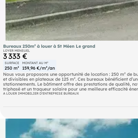
Bureaux 250m² à louer à St Méen Le grand
LOYER MENSUEL
3 333 €
SURFACE
MONTANT AU M²
250 m²
159,96 €/m²/an
Nous vous proposons une opportunité de location : 250 m² de b
et divisibles en plateaux de 125 m². Ces bureaux bénéficient d’un
stationnements. Le bâtiment offre des prestations de qualité, 
triphasé et un traqueur solaire pour une meilleure efficacité éne
A LOUER IMMOBILIER D'ENTREPRISE BUREAUX