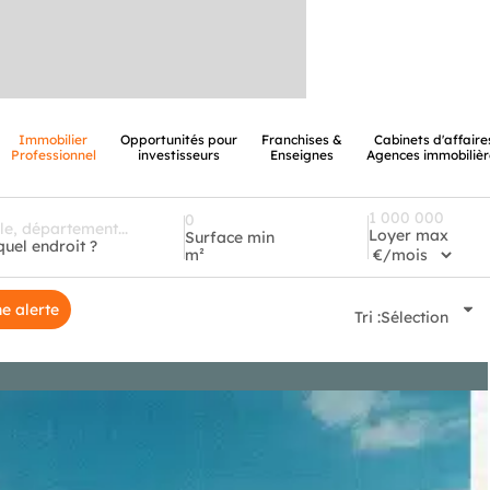
Immobilier
Opportunités pour
Franchises &
Cabinets d'affaire
Professionnel
investisseurs
Enseignes
Agences immobilièr
Loyer max
Surface min
quel endroit ?
m²
e alerte
Tri :
Sélection