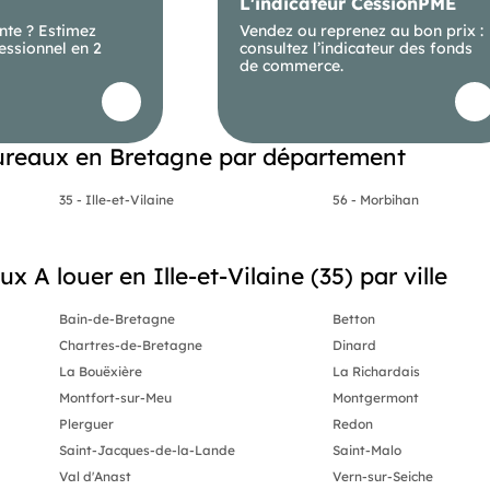
L'indicateur CessionPME
nte ? Estimez
Vendez ou reprenez au bon prix :
essionnel en 2
consultez l’indicateur des fonds
de commerce.
reaux en Bretagne par département
35 - Ille-et-Vilaine
56 - Morbihan
x A louer en Ille-et-Vilaine (35) par ville
Bain-de-Bretagne
Betton
Chartres-de-Bretagne
Dinard
La Bouëxière
La Richardais
Montfort-sur-Meu
Montgermont
Plerguer
Redon
Saint-Jacques-de-la-Lande
Saint-Malo
Val d'Anast
Vern-sur-Seiche