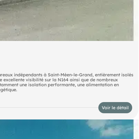
ureaux indépendants à Saint-Méen-le-Grand, entièrement isolés
e excellente visibilité sur la N164 ainsi que de nombreux
notamment une isolation performante, une alimentation en
rgétique.
Voir le détail