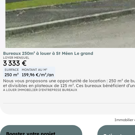
Bureaux 250m² à louer à St Méen Le grand
LOYER MENSUEL
3 333 €
SURFACE
MONTANT AU M²
250 m²
159,96 €/m²/an
Nous vous proposons une opportunité de location : 250 m² de b
et divisibles en plateaux de 125 m². Ces bureaux bénéficient d’un
stationnements. Le bâtiment offre des prestations de qualité, 
A LOUER IMMOBILIER D'ENTREPRISE BUREAUX
triphasé et un traqueur solaire pour une meilleure efficacité éne
Immobilier 
Boostez votre projet