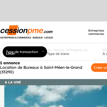
Entreprises
commerces
Type de transaction
Louer
Type de biens
À 
1 annonce
Location de Bureaux à Saint-Méen-le-Grand
Créer un
(35290)
A LA UNE