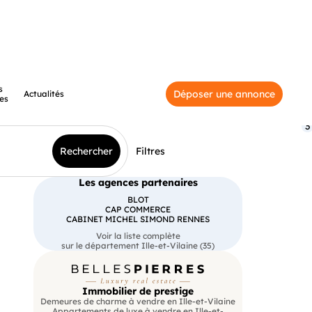
s
Déposer une annonce
Actualités
es
3
Rechercher
Filtres
Les agences partenaires
BLOT
CAP COMMERCE
CABINET MICHEL SIMOND RENNES
Voir la liste complète
sur le département Ille-et-Vilaine (35)
Immobilier de prestige
Demeures de charme à vendre en Ille-et-Vilaine
Appartements de luxe à vendre en Ille-et-