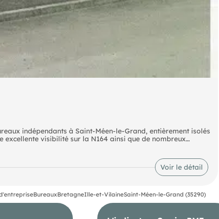
ureaux indépendants à Saint-Méen-le-Grand, entièrement isolés
e excellente visibilité sur la N164 ainsi que de nombreux
notamment une isolation performante, une alimentation en
rgétique.
Voir le détail
d'entreprise
Bureaux
Bretagne
Ille-et-Vilaine
Saint-Méen-le-Grand (35290)