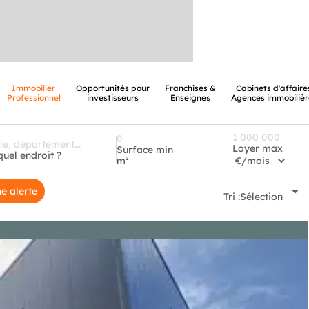
Immobilier
Opportunités pour
Franchises &
Cabinets d'affaire
Professionnel
investisseurs
Enseignes
Agences immobilièr
Loyer max
Surface min
quel endroit ?
m²
e alerte
Tri :
Sélection