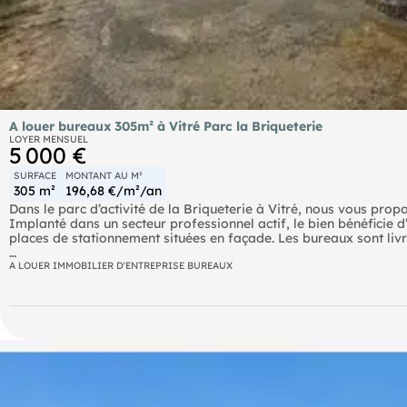
A louer bureaux 305m² à Vitré Parc la Briqueterie
LOYER MENSUEL
5 000 €
SURFACE
MONTANT AU M²
305 m²
196,68 €/m²/an
Dans le parc d’activité de la Briqueterie à Vitré, nous vous pro
Implanté dans un secteur professionnel actif, le bien bénéficie d’
places de stationnement situées en façade. Les bureaux sont liv
Les + du bien :
A LOUER IMMOBILIER D'ENTREPRISE BUREAUX
- Parc d'activité dynamique
- Surface de 305m² sur deux niveaux
- Aménagements libre des espaces
- Nombreux stationnements en façade