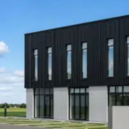
- Enseigne possible avec bonne visibilité
- Disponibilité immédiate
Loyer annuel : 60 000 € HT
Pour plus d'informations sur ce bien, contactez
- Réf X-62901-TL
S : 20 ans d’expertise pour vous conseiller dans votre recherch