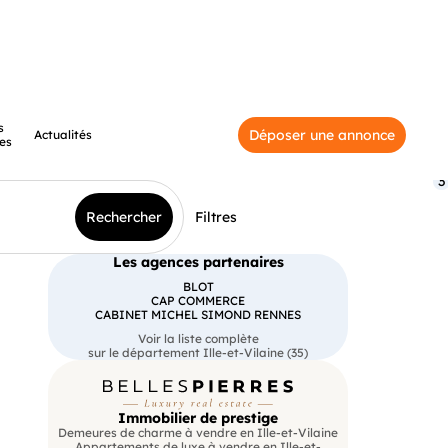
s
Déposer une annonce
Actualités
es
3
Rechercher
Filtres
Les agences partenaires
BLOT
CAP COMMERCE
CABINET MICHEL SIMOND RENNES
Voir la liste complète
sur le département Ille-et-Vilaine (35)
Immobilier de prestige
Demeures de charme à vendre en Ille-et-Vilaine
Appartements de luxe à vendre en Ille-et-