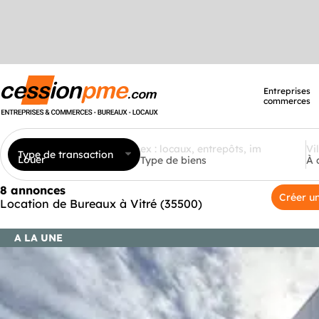
Entreprises
commerces
Type de transaction
Louer
Type de biens
À 
8 annonces
Créer un
Location de Bureaux à Vitré (35500)
A LA UNE