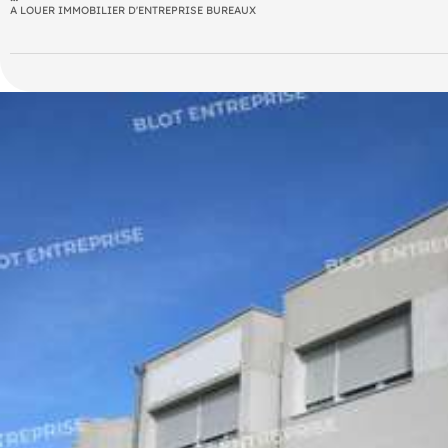
A LOUER IMMOBILIER D'ENTREPRISE BUREAUX
- Localisation : Vitré
- Surface : 157 m²
- Accessibilité : Axe passant, accès rapide à la voie rapide, 9 pl
- Disponibilité : À préciser
DPE En cours