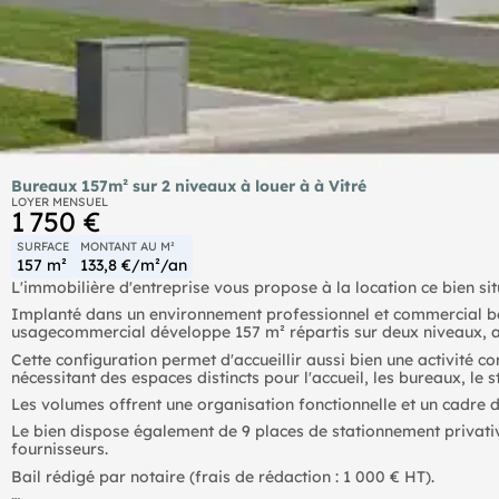
Bureaux 157m² sur 2 niveaux à louer à à Vitré
LOYER MENSUEL
1 750 €
SURFACE
MONTANT AU M²
157 m²
133,8 €/m²/an
L'immobilière d'entreprise vous propose à la location ce bien sit
Implanté dans un environnement professionnel et commercial bénéf
usagecommercial développe 157 m² répartis sur deux niveaux, a
Cette configuration permet d'accueillir aussi bien une activité co
nécessitant des espaces distincts pour l'accueil, les bureaux, le
Les volumes offrent une organisation fonctionnelle et un cadre d
Le bien dispose également de 9 places de stationnement privatives
fournisseurs.
Bail rédigé par notaire (frais de rédaction : 1 000 € HT).