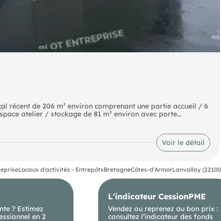
ocal récent de 206 m² environ comprenant une partie accueil / 6
espace atelier / stockage de 81 m² environ avec porte
ue et à proximité des commodités, le tout sur un terrain clos
 les collaborateurs et visiteurs. Les informations sur les
sont exposés, sont disponibles sur le site
Voir le détail
reprise
Locaux d'activités - Entrepôts
Bretagne
Côtes-d'Armor
Lanvallay (22100
L'indicateur CessionPME
nte ? Estimez
Vendez ou reprenez au bon prix :
essionnel en 2
consultez l’indicateur des fonds