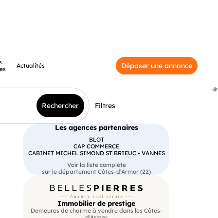
s
Déposer une annonce
Actualités
es
3
Rechercher
Filtres
Les agences partenaires
BLOT
CAP COMMERCE
CABINET MICHEL SIMOND ST BRIEUC - VANNES
Voir la liste complète
sur le département Côtes-d'Armor (22)
Immobilier de prestige
Demeures de charme à vendre dans les Côtes-
d'Armor