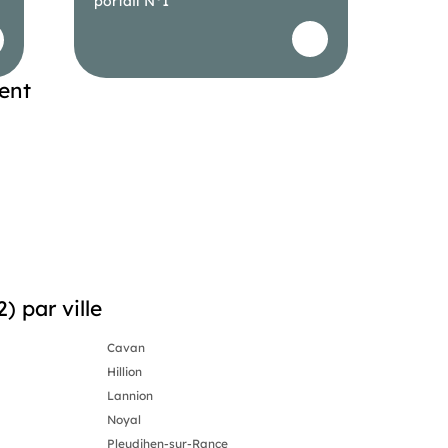
portail N°1
ent
) par ville
Cavan
Hillion
Lannion
Noyal
Pleudihen-sur-Rance