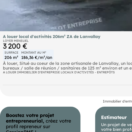
A louer local d'activités 206m² ZA de Lanvallay
LOYER MENSUEL
3 200 €
SURFACE
MONTANT AU M²
206 m²
186,36 €/m²/an
À louer, Situé au coeur de la zone artisanale de Lanvallay, un l
bureaux / salle de réunion / sanitaires de 125 m² environ et un 
sectionnelle. Idéalement situé dans une zone d'activités dynamiq
A LOUER IMMOBILIER D'ENTREPRISE LOCAUX D'ACTIVITÉS - ENTREPÔTS
avec portail. Des places de stationnement sont à disposition pour
risques naturels, miniers, ou technologiques, auxquels ces biens 
Immobilier d'ent
Boostez votre projet
Estimateur
entrepreneurial,
créez votre
Un projet de ve
profil repreneur sur
votre bien prof
CessionPME !