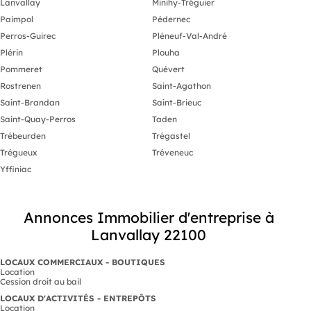
Lanvallay
Minihy-Tréguier
Paimpol
Pédernec
Perros-Guirec
Pléneuf-Val-André
Plérin
Plouha
Pommeret
Quévert
Rostrenen
Saint-Agathon
Saint-Brandan
Saint-Brieuc
Saint-Quay-Perros
Taden
Trébeurden
Trégastel
Trégueux
Tréveneuc
Yffiniac
Annonces Immobilier d'entreprise à
Lanvallay 22100
LOCAUX COMMERCIAUX - BOUTIQUES
Location
Cession droit au bail
LOCAUX D'ACTIVITÉS - ENTREPÔTS
Location