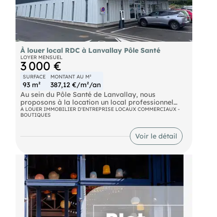
À louer local RDC à Lanvallay Pôle Santé
LOYER MENSUEL
3 000 €
SURFACE
MONTANT AU M²
93 m²
387,12 €/m²/an
Au sein du Pôle Santé de Lanvallay, nous
proposons à la location un local professionnel
situé en rez-de-chaussée, adapté aux professions
A LOUER IMMOBILIER D'ENTREPRISE LOCAUX COMMERCIAUX -
BOUTIQUES
médicales, paramédicales ou activités de services.
Emplacement : Bâtiment récent et moderne,
facilement accessible Stationnement disponible
Voir le détail
devant l'immeuble Proximité immédiate de Dinan
et des principaux axes routiers Caractéristiques
du local : Surface : environ 93 m² Local livré brut
de béton, permettant un aménagement
personnalisé Grandes baies vitrées apportant une
belle luminosité naturelle Réseaux et arrivées
techniques préinstallés Accessibilité PMR
conforme aux normes ERP Points forts :
Intégration au sein d'un pôle santé attractif et
dynamique Idéal pour professions libérales ou