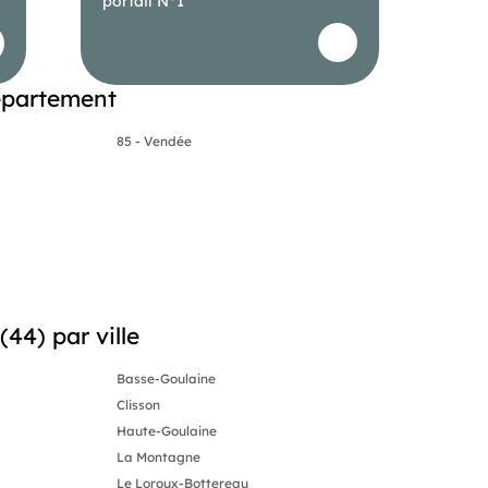
portail N°1
épartement
85 - Vendée
44) par ville
Basse-Goulaine
Clisson
Haute-Goulaine
La Montagne
Le Loroux-Bottereau