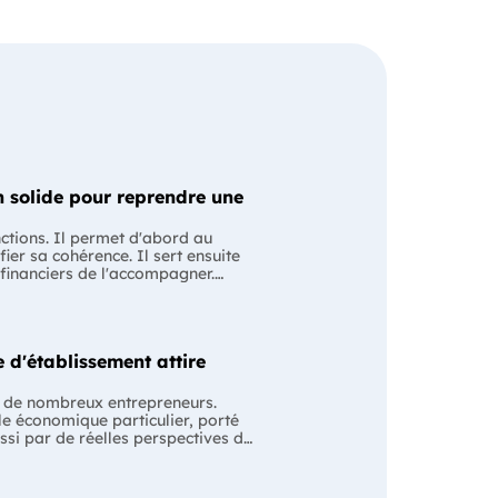
 solide pour reprendre une
nctions. Il permet d'abord au
fier sa cohérence. Il sert ensuite
 financiers de l'accompagner.
ssion avec le cédant en lui
ntiel Le business
 les anciens comptes de
ise évoluera après le changement
 d'établissement attire
e pour structurer votre projet et
s plan est souvent associé à une
 de nombreux entrepreneurs.
order un financement. En réalité,
le économique particulier, porté
bord un outil de pilotage pour le
ussi par de réelles perspectives de
égie, ses hypothèses financières
 qui fait la valeur d'un
e projet est cohérent avant même
n
ss plan, c'est aussi prendre du
u tourisme. Son modèle