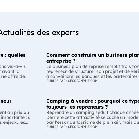
Actualités des experts
e : quelles
Comment construire un business plan
entreprise ?
ons vis-à-vis
Le business plan de reprise remplit trois fo
r avant la
repreneur de structurer son projet et de véri
 une offre de
à convaincre les banques et les partenaires
-il respecter ?
Enfin, il peut constituer un support de discu
PUBLIÉ PAR : CESSIONPME.COM
la
montrant que le projet de reprise est solide et réfléchi. L'esse
plan de reprise ne consiste pas à reprendre
éalable des
l'entreprise. Il explique comment l'entrepr
eneur
Camping à vendre : pourquoi ce type
merce ou la
de dirigeant. C'est un document indispensabl
mation varie
convaincre vos partenaires. À quoi sert vraiment un business plan de reprise
toujours les repreneurs ?
ne offre de
? Lors d'une reprise d'entreprise, le busines
ent au prix ou
Reprendre un camping séduit chaque année
seule fonction : convaincre une banque d'acc
 importante : à
Derrière cette attractivité se cache un modè
gation
son rôle est bien plus large. Il constitue d'a
s enjeux, les
par l'essor du tourisme de plein air, mais a
rtaines
repreneur lui-même. En formalisant sa strat
développement. Encore faut-il comprendre ce
PUBLIÉ PAR : CESSIONPME.COM
et ses objectifs, il permet de vérifier que l
re projet. Le
établissement avant de se lancer. L'essentiel Le camping bénéficie d'u
s de 50 % des
de signer l'acquisition. Construire un busine
ver les
marché porté par des tendances durables d