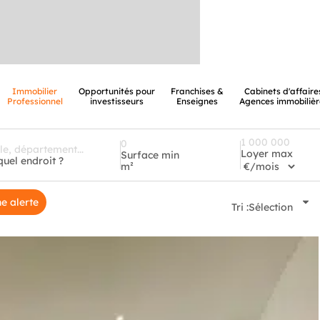
Immobilier
Opportunités pour
Franchises &
Cabinets d'affaire
Professionnel
investisseurs
Enseignes
Agences immobilièr
Loyer max
Surface min
quel endroit ?
m²
e alerte
Tri :
Sélection