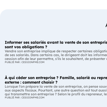
Informer ses salariés avant la vente de son entrepris
sont vos obligations ?
Vendre son entreprise implique de respecter certaines obligati
de ses salariés. Dans certains cas, le dirigeant doit les informe
cession afin de leur permettre, s'ils le souhaitent, de présenter
reprise. Quelles entreprises sont concernées ? Quels délais faut
PUBLIÉ PAR : CESSIONPME.COM
Comment transmettre cette information ? Voici ce que prévoit 
réglementation. L'essentiel Les entreprises de moins de 250 salariés sont
soumises, dans certains cas, à une obligation d'information pr
À qui céder son entreprise ? Famille, salarié ou repr
salariés. Cette obligation concerne la vente d'un fonds de com
cession de la majorité des titres d'une société. Le délai d'infor
externe : comment choisir ?
selon la taille de l'entreprise. Les salariés peuvent présenter u
Lorsque l'on prépare la vente de son entreprise, on pense souv
reprise, mais ne peuvent pas empêcher la vente. Quelles entreprises sont
aux aspects fiscaux. Pourtant, une autre question est tout aussi
concernées par l'obligation d'information des salariés ? L'obli
qui transmettre son entreprise ? Selon le profil du repreneur, le
d'information concerne uniquement certaines entreprises et ce
avantages et les contraintes peuvent être très différents. L'essentiel Il
PUBLIÉ PAR : CESSIONPME.COM
opérations de cession. Vous êtes concerné si : votre entreprise emploie moins
n'existe pas de repreneur idéal, mais un repreneur adapté à vot
de 250 salariés ; vous vendez votre fonds de commerce ou plu
prix de vente ne doit pas être le seul critère de décision. Préser