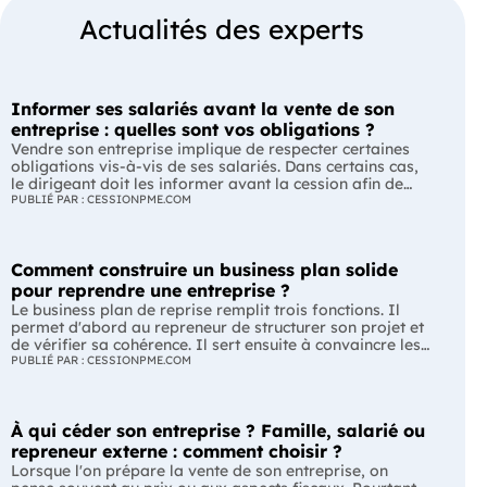
Actualités des experts
Informer ses salariés avant la vente de son
entreprise : quelles sont vos obligations ?
Vendre son entreprise implique de respecter certaines
obligations vis-à-vis de ses salariés. Dans certains cas,
le dirigeant doit les informer avant la cession afin de
leur permettre, s'ils le souhaitent, de présenter une offre
PUBLIÉ PAR : CESSIONPME.COM
de reprise. Quelles entreprises sont concernées ? Quels
délais faut-il respecter ? Comment transmettre cette
information ? Voici ce que prévoit la réglementation.
Comment construire un business plan solide
L'essentiel Les entreprises de moins de 250 salariés sont
soumises, dans certains cas, à une obligation
pour reprendre une entreprise ?
d'information préalable des salariés. Cette obligation
Le business plan de reprise remplit trois fonctions. Il
concerne la vente d'un fonds de commerce ou la cession
permet d'abord au repreneur de structurer son projet et
de la majorité des titres d'une société. Le délai
de vérifier sa cohérence. Il sert ensuite à convaincre les
d'information varie selon la taille de l'entreprise. Les
banques et les partenaires financiers de l'accompagner.
PUBLIÉ PAR : CESSIONPME.COM
salariés peuvent présenter une offre de reprise, mais ne
Enfin, il peut constituer un support de discussion avec le
peuvent pas empêcher la vente. Quelles entreprises sont
cédant en lui montrant que le projet de reprise est solide
concernées par l'obligation d'information des salariés ?
et réfléchi. L'essentiel Le business plan de reprise ne
L'obligation d'information concerne uniquement
À qui céder son entreprise ? Famille, salarié ou
consiste pas à reprendre les anciens comptes de
certaines entreprises et certaines opérations de cession.
l'entreprise. Il explique comment l'entreprise évoluera
repreneur externe : comment choisir ?
Vous êtes concerné si : votre entreprise emploie moins
après le changement de dirigeant. C'est un document
Lorsque l'on prépare la vente de son entreprise, on
de 250 salariés ; vous vendez votre fonds de commerce
indispensable pour structurer votre projet et convaincre