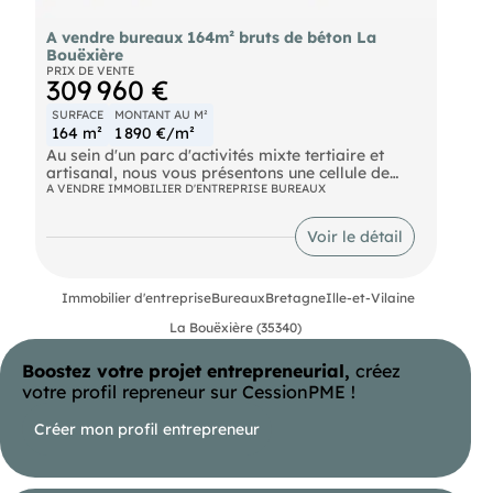
A vendre bureaux 164m² bruts de béton La
Bouëxière
PRIX DE VENTE
309 960 €
SURFACE
MONTANT AU M²
164 m²
1 890 €/m²
Au sein d'un parc d'activités mixte tertiaire et
artisanal, nous vous présentons une cellule de
bureaux d'environ 164 m² ! Les locaux sont livrés
A VENDRE IMMOBILIER D'ENTREPRISE BUREAUX
"bruts de béton" 5 places de stationnements sont
attribués à ce local professionnel. Pleine visibilité
Voir le détail
sur axe passant ! Les informations sur les risques
naturels, miniers, ou technologiques, auxquels ces
biens sont exposés, sont disponibles sur le site
Immobilier d'entreprise
Bureaux
Bretagne
Ille-et-Vilaine
La Bouëxière (35340)
Boostez votre projet entrepreneurial,
créez
votre profil repreneur sur CessionPME !
Créer mon profil entrepreneur