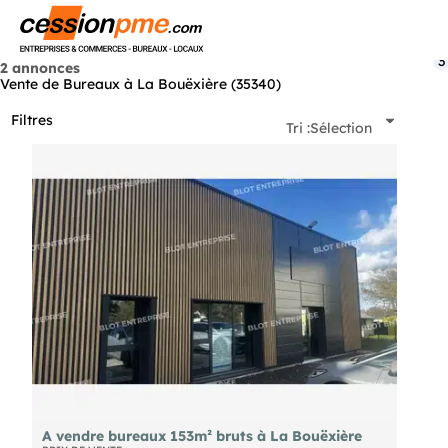
Menu
3
2 annonces
Vente de Bureaux à La Bouëxière (35340)
Filtres
Tri :
Sélection
A vendre bureaux 153m² bruts à La Bouëxière