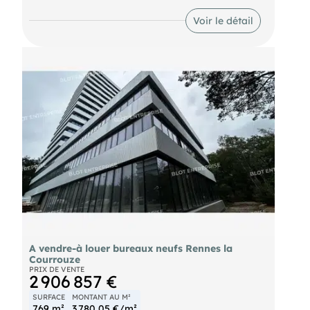
bureaux, une surface située au rez-de-chaussée,
de 267 m² quote-part de parties communes
Voir le détail
incluses (soit une surface privative de 247 m²).
Bureaux aménagés, climatisés par système de de
pompe à chaleur, non cloisonnés. En sus 4
emplacements de stationnements en sous-sol
Les informations sur les risques naturels, miniers,
ou technologiques, auxquels ces biens sont
exposés, sont disponibles sur le site
A vendre-à louer bureaux neufs Rennes la
Courrouze
PRIX DE VENTE
2 906 857 €
SURFACE
MONTANT AU M²
769 m²
3 780,05 €/m²