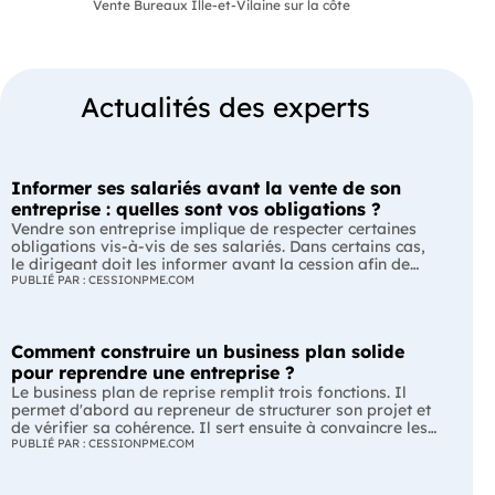
Vente Bureaux Ille-et-Vilaine sur la côte
Actualités des experts
Informer ses salariés avant la vente de son
entreprise : quelles sont vos obligations ?
Vendre son entreprise implique de respecter certaines
obligations vis-à-vis de ses salariés. Dans certains cas,
le dirigeant doit les informer avant la cession afin de
leur permettre, s'ils le souhaitent, de présenter une offre
PUBLIÉ PAR : CESSIONPME.COM
de reprise. Quelles entreprises sont concernées ? Quels
délais faut-il respecter ? Comment transmettre cette
information ? Voici ce que prévoit la réglementation.
Comment construire un business plan solide
L'essentiel Les entreprises de moins de 250 salariés sont
soumises, dans certains cas, à une obligation
pour reprendre une entreprise ?
d'information préalable des salariés. Cette obligation
Le business plan de reprise remplit trois fonctions. Il
concerne la vente d'un fonds de commerce ou la cession
permet d'abord au repreneur de structurer son projet et
de la majorité des titres d'une société. Le délai
de vérifier sa cohérence. Il sert ensuite à convaincre les
d'information varie selon la taille de l'entreprise. Les
banques et les partenaires financiers de l'accompagner.
PUBLIÉ PAR : CESSIONPME.COM
salariés peuvent présenter une offre de reprise, mais ne
Enfin, il peut constituer un support de discussion avec le
peuvent pas empêcher la vente. Quelles entreprises sont
cédant en lui montrant que le projet de reprise est solide
concernées par l'obligation d'information des salariés ?