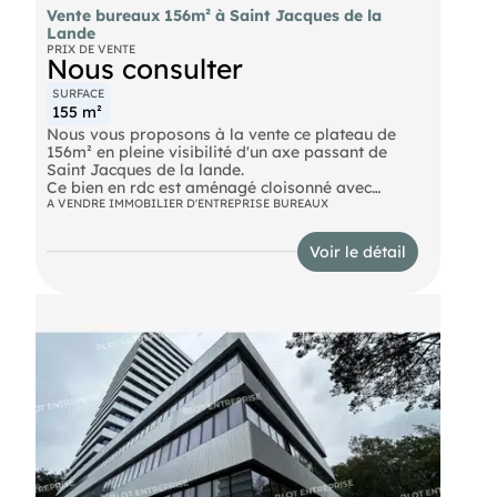
Vente bureaux 156m² à Saint Jacques de la
Lande
PRIX DE VENTE
Nous consulter
SURFACE
155 m²
Nous vous proposons à la vente ce plateau de
156m² en pleine visibilité d'un axe passant de
Saint Jacques de la lande.
Ce bien en rdc est aménagé cloisonné avec
climatisation réversible (accueil, salle d'attente,2
A VENDRE IMMOBILIER D'ENTREPRISE BUREAUX
bureaux, 1 vestiaire, sanitaires H/F PMR, 4 salles
de soins
Voir le détail
7 parkings privatifs