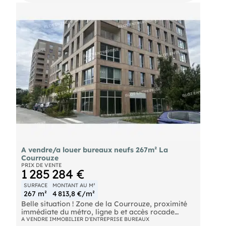
non cloisonnés. En sus 5 emplacements de
stationnements en sous-sol. Les informations sur
les risques naturels, miniers, ou technologiques,
auxquels ces biens sont exposés, sont disponibles
sur le site
A vendre/a louer bureaux neufs 267m² La
Courrouze
PRIX DE VENTE
1 285 284 €
SURFACE
MONTANT AU M²
267 m²
4 813,8 €/m²
Belle situation ! Zone de la Courrouze, proximité
immédiate du métro, ligne b et accès rocade
immédiat. Dans un immeuble NEUF à usage de
A VENDRE IMMOBILIER D'ENTREPRISE BUREAUX