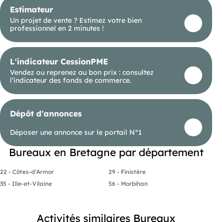
zone stratégique à très fort potentiel, avec de
Estimateur
nombreux services de proximité (restaurants,
commerces, espaces verts, transports en
Un projet de vente ? Estimez votre bien
commun). Les programmes de bureaux neufs
professionnel en 2 minutes !
intra-rocade sont rares à Rennes. Alors, ne
manquez pas cette opportunité ! Contactez-nous
dès aujourd'hui pour plus d'informations. Les
informations sur les risques naturels, miniers, ou
L'indicateur CessionPME
technologiques, auxquels ces biens sont exposés,
Vendez ou reprenez au bon prix : consultez
sont disponibles sur le site
l’indicateur des fonds de commerce.
Dépôt d'annonces
Déposer une annonce sur le portail N°1
Bureaux en Bretagne par département
22 - Côtes-d'Armor
29 - Finistère
35 - Ille-et-Vilaine
56 - Morbihan
Activités similaires Bureaux