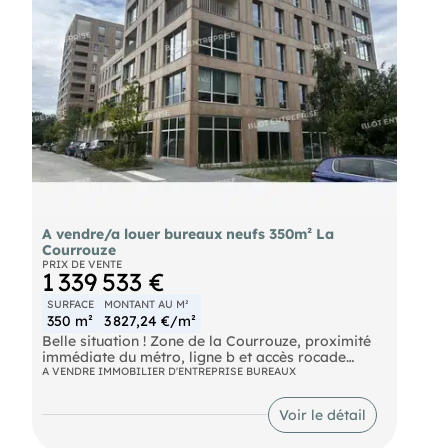
A vendre/a louer bureaux neufs 350m² La
Courrouze
PRIX DE VENTE
1 339 533 €
SURFACE
MONTANT AU M²
350 m²
3 827,24 €/m²
Belle situation ! Zone de la Courrouze, proximité
immédiate du métro, ligne b et accès rocade
immédiat. Dans un immeuble NEUF à usage de
A VENDRE IMMOBILIER D'ENTREPRISE BUREAUX
bureaux, une surface située au R+4, de 350 m²
quote-part de parties communes incluses (soit 321
Voir le détail
m² de surface privative). Bureaux aménagés,
climatisés par système de de pompe à chaleur,