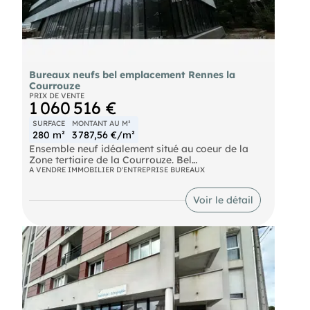
Bureaux neufs bel emplacement Rennes la
Courrouze
PRIX DE VENTE
1 060 516 €
SURFACE
MONTANT AU M²
280 m²
3 787,56 €/m²
Ensemble neuf idéalement situé au coeur de la
Zone tertiaire de la Courrouze. Bel
emplacement.Métro ligne B ! Plateaux de
A VENDRE IMMOBILIER D'ENTREPRISE BUREAUX
bureaux aménagés, rafraîchis par système de
climatisation, libres de cloisonnement. Le projet
Voir le détail
"PERSPECTIVES" présente une surface plancher
de 280 m² (quote-part de parties communes
incluse) environ de bureaux au premier étage. 5
emplacements de stationnements (dont 2 IRVE).
Possibilité de stationnements supplémentaires.
Livraison février 2026. Les informations sur les
risques naturels, miniers, ou technologiques,
auxquels ces biens sont exposés, sont disponibles
sur le site