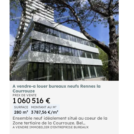
Environnement dynamique, à proximité
immédiate du métro Via Silva et des commodités.
Une opportunité idéale pour développer votre
activité dans un quartier en plein essor ! Les
informations sur les risques naturels, miniers, ou
technologiques, auxquels ces biens sont exposés,
sont disponibles sur le site
A vendre-a louer bureaux neufs Rennes la
Courrouze
PRIX DE VENTE
1 060 516 €
SURFACE
MONTANT AU M²
280 m²
3 787,56 €/m²
Ensemble neuf idéalement situé au coeur de la
Zone tertiaire de la Courrouze. Bel
emplacement.Métro ligne B ! Plateaux de
A VENDRE IMMOBILIER D'ENTREPRISE BUREAUX
bureaux aménagés, rafraîchis par système de