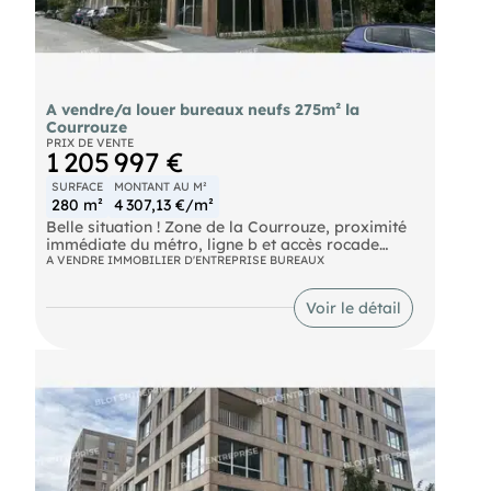
A vendre/a louer bureaux neufs 275m² la
Courrouze
PRIX DE VENTE
1 205 997 €
SURFACE
MONTANT AU M²
280 m²
4 307,13 €/m²
Belle situation ! Zone de la Courrouze, proximité
immédiate du métro, ligne b et accès rocade
immédiat. Dans un immeuble NEUF à usage de
A VENDRE IMMOBILIER D'ENTREPRISE BUREAUX
bureaux, une surface située au R+3 de 280 m²
quote-part de parties communes incluses (soit 257
Voir le détail
m² de surface privative). Bureaux aménagés,
climatisés par système de pompe à chaleur, non
cloisonnés. Avec 4 places de parking en sous-sol
et en sus une terrasse de 64 m² environ (comprise
dans le prix) Les informations sur les risques
naturels, miniers, ou technologiques, auxquels ces
biens sont exposés, sont disponibles sur le site