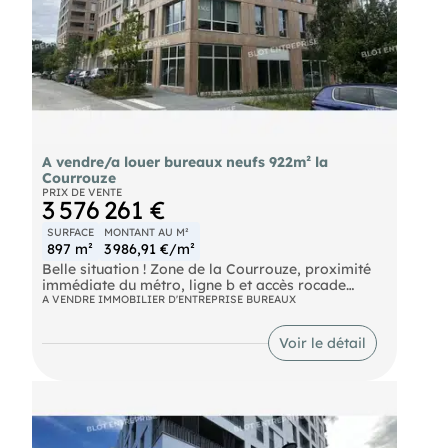
A vendre/a louer bureaux neufs 922m² la
Courrouze
PRIX DE VENTE
3 576 261 €
SURFACE
MONTANT AU M²
897 m²
3 986,91 €/m²
Belle situation ! Zone de la Courrouze, proximité
immédiate du métro, ligne b et accès rocade
immédiat. Dans un immeuble NEUF à usage de
A VENDRE IMMOBILIER D'ENTREPRISE BUREAUX
bureaux, 3 surfaces de bureaux situées au RDC,
3ème et 4ème étages. RDC : 267 m² quote-part de
Voir le détail
parties communes incluses, 3ème étage : 280 m²
quote-parts de parties communes avec 1 terrasse
privative 64 m² (comprise dans le prix de vente).
4ème étage : 350 m² quote-parts de parties
communes incluses. Soit un total de 897 m²
divisibles QPPC (soit 825 m² de surface privative).
Bureaux aménagés, climatisés par système de