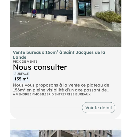
Vente bureaux 156m² à Saint Jacques de la
Lande
PRIX DE VENTE
Nous consulter
SURFACE
155 m²
Nous vous proposons à la vente ce plateau de
156m² en pleine visibilité d'un axe passant de
Saint Jacques de la lande.
A VENDRE IMMOBILIER D'ENTREPRISE BUREAUX
Ce bien en rdc est aménagé cloisonné avec
climatisation réversible (accueil, salle d'attente,2
Voir le détail
bureaux, 1 vestiaire, sanitaires H/F PMR, 4 salles
de soins
7 parkings privatifs