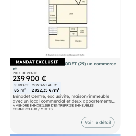
MANDAT EXCLUSIF
Immeuble à vendre BENODET (29) un commerce
et
PRIX DE VENTE
239 900 €
SURFACE
MONTANT AU M²
85 m²
2 822,35 €/m²
Bénodet Centre, exclusivité, maison/immeuble
avec un local commercial et deux appartements.
Agencement très modulable.
A VENDRE IMMOBILIER D'ENTREPRISE IMMEUBLES
COMMERCIAUX / MIXTES
Le local commercial est actuellement loué pour
731,23 € par mois (fermeture pour départ en
retraite dans un futur proche). Les deux
Voir le détail
appartements sont vacants, libres de locataires.
Cette maison en pierre, datant de 1960, comprend
une extension en parpaing dans laquelle il y a un