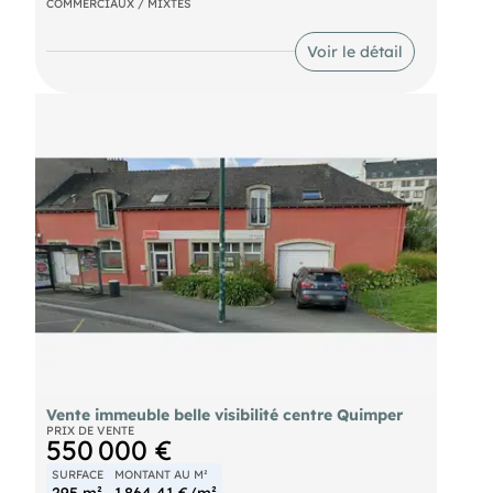
COMMERCIAUX / MIXTES
écoles et transports.
Voir le détail
Vente immeuble belle visibilité centre Quimper
PRIX DE VENTE
550 000 €
SURFACE
MONTANT AU M²
295 m²
1 864,41 €/m²