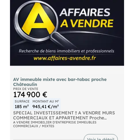
Les informations sur les risques auxquels ce bien
est exposé sont disponibles sur le site Géorisques :
georisques. gouv. fr.
(RSAC N°939 907 135 - Greffe de QUIMPER)
Emilie LEHEC Entrepreneur Individuel -
Réf.943561
AV immeuble mixte avec bar-tabac proche
Châteaulin
PRIX DE VENTE
174 900 €
SURFACE
MONTANT AU M²
185 m²
945,41 €/m²
SPECIAL INVESTISSEMENT !! A VENDRE MURS
COMMERCIAUX ET APPARTEMENT Proche
Chateaulin Immeuble mixte avec Bar-Tabac-
A VENDRE IMMOBILIER D'ENTREPRISE IMMEUBLES
COMMERCIAUX / MIXTES
Restaurant en activité plus appartement
Opportunité rare ! Immeuble de caractère
idéalement situé, comprenant un local commercial
Voir le détail