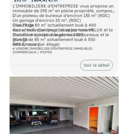
L'IMMOBILIERE d'ENTREPRISE vous propose un
immeuble de 295 m² en pleine propriété, composé
:
D'un plateau de bureaux d'environ 135 m² (RDC)
Un garage d'environ 25 m². (RDC)
D'un T2 de 50 m² actuellement loué à 450
Chauffage :
euros/mois (1er étage) dont les trois VELUX et la
Gaz et individuel pour les appartements
chaudière ont été changés en 2025.
Tout électrique pour le plateau de bureaux et le
D'un T3 de 85 m² actuellement loué à 550
garage
euros/mois (1er étage)
DPE En cours
A VENDRE IMMOBILIER D'ENTREPRISE IMMEUBLES
COMMERCIAUX / MIXTES
Voir le détail