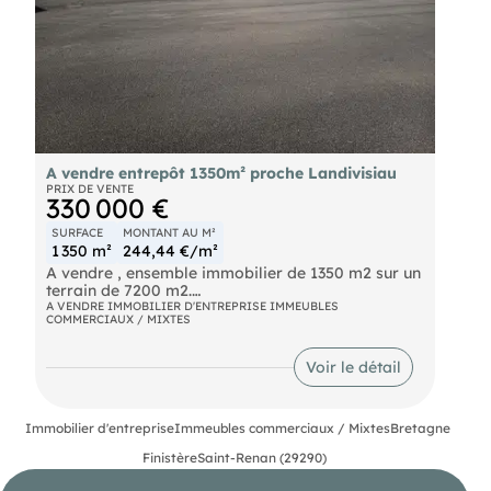
fonds de commerce-Cession dentreprise-Gestion
locative-Vente de murs commerciaux-Immobilier
dentreprise et immobilier commercial.
A vendre entrepôt 1350m² proche Landivisiau
PRIX DE VENTE
330 000 €
SURFACE
MONTANT AU M²
1 350 m²
244,44 €/m²
A vendre , ensemble immobilier de 1350 m2 sur un
terrain de 7200 m2.
A VENDRE IMMOBILIER D'ENTREPRISE IMMEUBLES
COMMERCIAUX / MIXTES
Le bien comprend un première parcelle AB0040
avec un bâtiment de 905 m2 sur un terrain de 5479
m2.
Voir le détail
La deuxième parcelle AB0041 possède un bâti de
450 m2 sur un terrain de 1 726 m2.
Immobilier d'entreprise
Immeubles commerciaux / Mixtes
Bretagne
Zonage ZC .
Finistère
Saint-Renan (29290)
Les bâtiments sont à rénover entièrement.