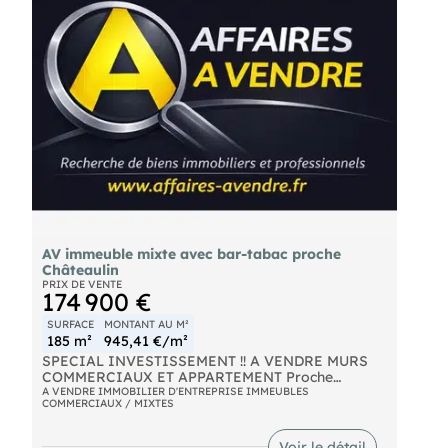
Les informations sur les risques auxquels ce bien
est exposé sont disponibles sur le site Géorisques :
georisques. gouv. fr.
(RSAC N°939 907 135 - Greffe de QUIMPER)
Emilie LEHEC Entrepreneur Individuel -
Réf.943561
AV immeuble mixte avec bar-tabac proche
Châteaulin
PRIX DE VENTE
174 900 €
SURFACE
MONTANT AU M²
185 m²
945,41 €/m²
SPECIAL INVESTISSEMENT !! A VENDRE MURS
COMMERCIAUX ET APPARTEMENT Proche
Chateaulin Immeuble mixte avec Bar-Tabac-
A VENDRE IMMOBILIER D'ENTREPRISE IMMEUBLES
COMMERCIAUX / MIXTES
Restaurant en activité plus appartement
Opportunité rare ! Immeuble de caractère
idéalement situé, comprenant un local commercial
Voir le détail