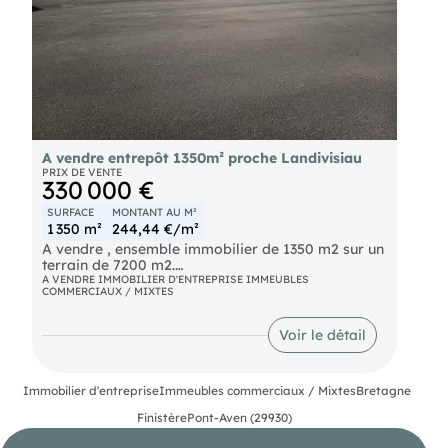
fonds de commerce-Cession dentreprise-Gestion
locative-Vente de murs commerciaux-Immobilier
dentreprise et immobilier commercial.
A vendre entrepôt 1350m² proche Landivisiau
PRIX DE VENTE
330 000 €
SURFACE
MONTANT AU M²
1 350 m²
244,44 €/m²
A vendre , ensemble immobilier de 1350 m2 sur un
terrain de 7200 m2.
A VENDRE IMMOBILIER D'ENTREPRISE IMMEUBLES
COMMERCIAUX / MIXTES
Le bien comprend un première parcelle AB0040
avec un bâtiment de 905 m2 sur un terrain de 5479
m2.
Voir le détail
La deuxième parcelle AB0041 possède un bâti de
450 m2 sur un terrain de 1 726 m2.
Immobilier d'entreprise
Immeubles commerciaux / Mixtes
Bretagne
Zonage ZC .
Finistère
Pont-Aven (29930)
Les bâtiments sont à rénover entièrement.