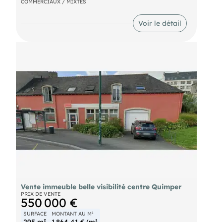
COMMERCIAUX / MIXTES
écoles et transports.
Voir le détail
Vente immeuble belle visibilité centre Quimper
PRIX DE VENTE
550 000 €
SURFACE
MONTANT AU M²
295 m²
1 864,41 €/m²