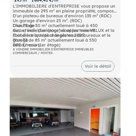
L'IMMOBILIERE d'ENTREPRISE vous propose un
immeuble de 295 m² en pleine propriété, composé
:
D'un plateau de bureaux d'environ 135 m² (RDC)
Un garage d'environ 25 m². (RDC)
D'un T2 de 50 m² actuellement loué à 450
Chauffage :
euros/mois (1er étage) dont les trois VELUX et la
Gaz et individuel pour les appartements
chaudière ont été changés en 2025.
Tout électrique pour le plateau de bureaux et le
D'un T3 de 85 m² actuellement loué à 550
garage
euros/mois (1er étage)
DPE En cours
A VENDRE IMMOBILIER D'ENTREPRISE IMMEUBLES
COMMERCIAUX / MIXTES
Voir le détail