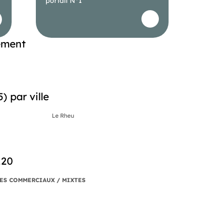
portail N°1
ement
 par ville
Le Rheu
120
ES COMMERCIAUX / MIXTES