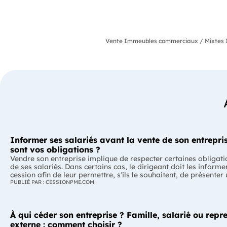
Vente Immeubles commerciaux / Mixtes Il
Informer ses salariés avant la vente de son entrepris
sont vos obligations ?
Vendre son entreprise implique de respecter certaines obligati
de ses salariés. Dans certains cas, le dirigeant doit les informe
cession afin de leur permettre, s'ils le souhaitent, de présenter
reprise. Quelles entreprises sont concernées ? Quels délais faut
PUBLIÉ PAR : CESSIONPME.COM
Comment transmettre cette information ? Voici ce que prévoit 
réglementation. L'essentiel Les entreprises de moins de 250 salariés sont
soumises, dans certains cas, à une obligation d'information pr
À qui céder son entreprise ? Famille, salarié ou repr
salariés. Cette obligation concerne la vente d'un fonds de com
cession de la majorité des titres d'une société. Le délai d'infor
externe : comment choisir ?