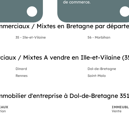
de commerce.
l'acquéreur.
lité éditoriale de conseiller immobilier
merciaux / Mixtes en Bretagne par départ
s sur immeubles et
e par la - Saint Nazaire. . -SMABTP - 89 rue de la Boétie, 75008
pour G. Assurance responsabilité civile professionnelle par
35 - Ille-et-Vilaine
56 - Morbihan
fessionnel garantit et sécurise votre projet immobilier.
ux / Mixtes A vendre en Ille-et-Vilaine (35)
Dinard
Dol-de-Bretagne
Rennes
Saint-Malo
mobilier d'entreprise à Dol-de-Bretagne 35
EAUX
IMMEUBL
tion
Vente