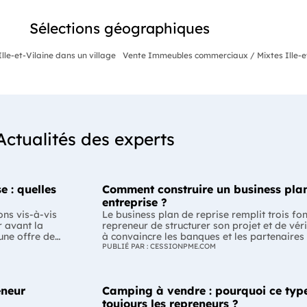
Sélections géographiques
le-et-Vilaine dans un village
Vente Immeubles commerciaux / Mixtes Ille-et-
Actualités des experts
e : quelles
Comment construire un business plan
entreprise ?
ons vis-à-vis
Le business plan de reprise remplit trois fo
r avant la
repreneur de structurer son projet et de véri
 une offre de
à convaincre les banques et les partenaires
-il respecter ?
Enfin, il peut constituer un support de discu
PUBLIÉ PAR : CESSIONPME.COM
la
montrant que le projet de reprise est solide et réfléchi. L'esse
plan de reprise ne consiste pas à reprendre
éalable des
l'entreprise. Il explique comment l'entrepr
eneur
Camping à vendre : pourquoi ce type
merce ou la
de dirigeant. C'est un document indispensabl
mation varie
convaincre vos partenaires. À quoi sert vraiment un business plan de reprise
toujours les repreneurs ?