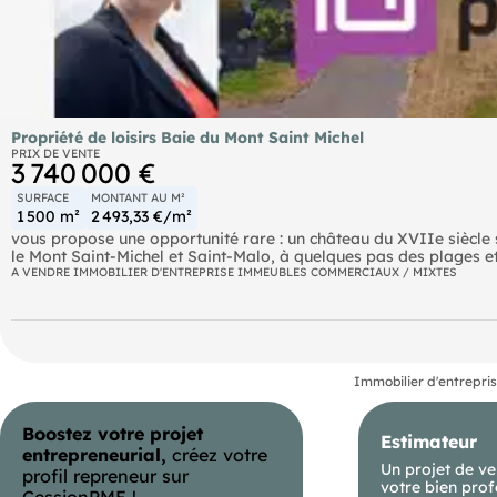
Propriété de loisirs Baie du Mont Saint Michel
PRIX DE VENTE
3 740 000 €
SURFACE
MONTANT AU M²
1 500 m²
2 493,33 €/m²
vous propose une opportunité rare : un château du XVIIe siècle 
le Mont Saint-Michel et Saint-Malo, à quelques pas des plages 
A VENDRE IMMOBILIER D'ENTREPRISE IMMEUBLES COMMERCIAUX / MIXTES
Cette magnifique propriété s'étend sur près de 40 000 m² de terr
potentiel commercial. Elle se compose de
- Un château du XVIIe siècle d'environ 1500 m² habitables, com
partie dédiée à une activité commerciale avec accueil, bar et deu
Immobilier d'entrepri
- Un camping de 140 emplacements, avec aire de camping-car, m
de jeux, parking.
Boostez votre projet
- Deux dépendances dont un bâtiment de près de 700 m², pouvan
Estimateur
entrepreneurial,
créez votre
Ce domaine unique offre de nombreuses possibilités d'exploitation
Un projet de ve
profil repreneur sur
développement touristique?
votre bien prof
CessionPME !