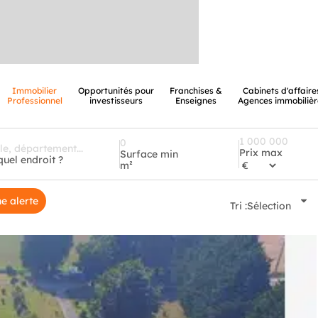
Immobilier
Opportunités pour
Franchises &
Cabinets d'affaire
Professionnel
investisseurs
Enseignes
Agences immobilièr
Prix max
Surface min
quel endroit ?
m²
e alerte
Tri :
Sélection