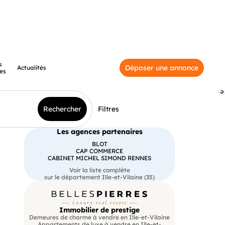
s
Déposer une annonce
Actualités
es
3
Rechercher
Filtres
Les agences partenaires
BLOT
CAP COMMERCE
CABINET MICHEL SIMOND RENNES
Voir la liste complète
sur le département Ille-et-Vilaine (35)
Immobilier de prestige
Demeures de charme à vendre en Ille-et-Vilaine
Appartements de luxe à vendre en Ille-et-