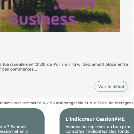
situé à seulement 2h20 de Paris en TGV, idéalement placé entre
et des commerces.
ain et offre un cadre exceptionnel mêlant histoire, nature et
Voir le détail
prenant deux studios, un appartement indépendant, ainsi qu'une
x salles de réception.
se
Immeubles commerciaux / Mixtes
Bretagne
Ille-et-Vilaine
Dol-de-Bretagne (
obil-homes, emplacements pour tentes, piscine chauffée, aire
t servir de garages ou être aménagé selon vos projets.
L'indicateur CessionPME
 : résidence de prestige, projet hôtelier, lieu d'événementiel,
nte ? Estimez
Vendez ou reprenez au bon prix :
essionnel en 2
consultez l’indicateur des fonds