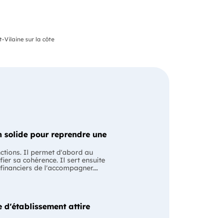
Vilaine sur la côte
 solide pour reprendre une
nctions. Il permet d'abord au
fier sa cohérence. Il sert ensuite
 financiers de l'accompagner.
ssion avec le cédant en lui
ntiel Le business
 les anciens comptes de
ise évoluera après le changement
 d'établissement attire
e pour structurer votre projet et