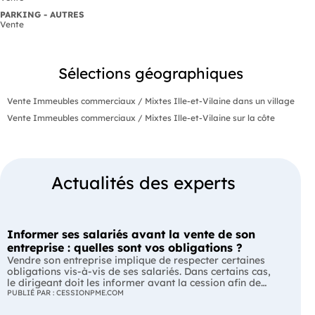
PARKING - AUTRES
Vente
Sélections géographiques
Vente Immeubles commerciaux / Mixtes Ille-et-Vilaine dans un village
Vente Immeubles commerciaux / Mixtes Ille-et-Vilaine sur la côte
Actualités des experts
Informer ses salariés avant la vente de son
entreprise : quelles sont vos obligations ?
Vendre son entreprise implique de respecter certaines
obligations vis-à-vis de ses salariés. Dans certains cas,
le dirigeant doit les informer avant la cession afin de
leur permettre, s'ils le souhaitent, de présenter une offre
PUBLIÉ PAR : CESSIONPME.COM
de reprise. Quelles entreprises sont concernées ? Quels