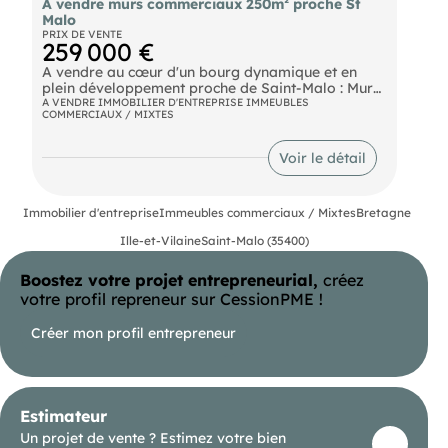
A vendre murs commerciaux 250m² proche St
Malo
PRIX DE VENTE
259 000 €
A vendre au cœur d'un bourg dynamique et en
plein développement proche de Saint-Malo : Murs
commerciaux libres à usage de commerce et
A VENDRE IMMOBILIER D'ENTREPRISE IMMEUBLES
COMMERCIAUX / MIXTES
d'habitation comprenant : Un rez-de-chaussée
Deux étages Combles Sur une surface totale de
250m² A vendre 238 930 € Net vendeur
Voir le détail
Immobilier d'entreprise
Immeubles commerciaux / Mixtes
Bretagne
Ille-et-Vilaine
Saint-Malo (35400)
Boostez votre projet entrepreneurial,
créez
votre profil repreneur sur CessionPME !
Créer mon profil entrepreneur
Estimateur
Un projet de vente ? Estimez votre bien