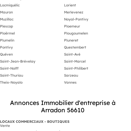
Locmiquélic
Lorient
Mauron
Merlevenez
Muzillac
Noyal-Pontivy
Plescop
Ploemeur
Ploërmel
Plougoumelen
Plumelin
Pluneret
Pontivy
Questembert
Quéven
Saint-Avé
Saint-Jean-Brévelay
Saint-Marcel
Saint-Nolff
Saint-Philibert
Saint-Thuriau
Sarzeau
Theix-Noyalo
Vannes
Annonces Immobilier d'entreprise à
Arradon 56610
LOCAUX COMMERCIAUX - BOUTIQUES
Vente