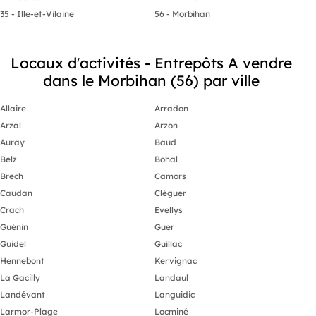
35 - Ille-et-Vilaine
56 - Morbihan
Locaux d'activités - Entrepôts A vendre
dans le Morbihan (56) par ville
Allaire
Arradon
Arzal
Arzon
Auray
Baud
Belz
Bohal
Brech
Camors
Caudan
Cléguer
Crach
Evellys
Guénin
Guer
Guidel
Guillac
Hennebont
Kervignac
La Gacilly
Landaul
Landévant
Languidic
Larmor-Plage
Locminé