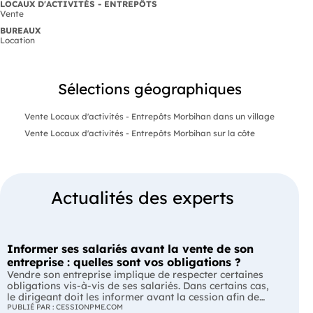
LOCAUX D'ACTIVITÉS - ENTREPÔTS
Vente
BUREAUX
Location
Sélections géographiques
Vente Locaux d'activités - Entrepôts Morbihan dans un village
Vente Locaux d'activités - Entrepôts Morbihan sur la côte
Actualités des experts
Informer ses salariés avant la vente de son
entreprise : quelles sont vos obligations ?
Vendre son entreprise implique de respecter certaines
obligations vis-à-vis de ses salariés. Dans certains cas,
le dirigeant doit les informer avant la cession afin de
leur permettre, s'ils le souhaitent, de présenter une offre
PUBLIÉ PAR : CESSIONPME.COM