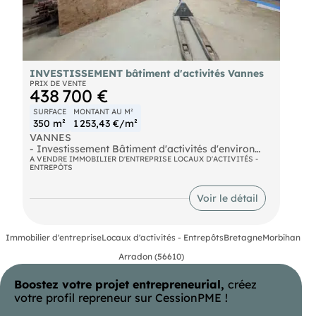
INVESTISSEMENT bâtiment d'activités Vannes
PRIX DE VENTE
438 700 €
SURFACE
MONTANT AU M²
350 m²
1 253,43 €/m²
VANNES
- Investissement Bâtiment d'activités d'environ
350 m² sur un terrain de 1259m² environ divisé en 3
A VENDRE IMMOBILIER D'ENTREPRISE LOCAUX D'ACTIVITÉS -
ENTREPÔTS
lots avec locataires en place. Surface de 160m²
- Loyer 11 122€ H.T/an
Surface de 100m²
Voir le détail
- Loyer 11 712€ H.T/an
Surface de 90m²
- Loyer 3078 € H.T/an
Immobilier d'entreprise
Locaux d'activités - Entrepôts
Bretagne
Morbihan
Baux 3/6/9 en cours avec des loyers cohérents.
Plus de renseignements et infos, nous consulter.
Arradon (56610)
Boostez votre projet entrepreneurial,
créez
votre profil repreneur sur CessionPME !