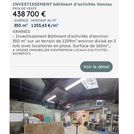
INVESTISSEMENT bâtiment d'activités Vannes
PRIX DE VENTE
438 700 €
SURFACE
MONTANT AU M²
350 m²
1 253,43 €/m²
VANNES
- Investissement Bâtiment d'activités d'environ
350 m² sur un terrain de 1259m² environ divisé en 3
lots avec locataires en place. Surface de 160m²
- Loyer 11 122€ H.T/an
A VENDRE IMMOBILIER D'ENTREPRISE LOCAUX D'ACTIVITÉS -
ENTREPÔTS
Surface de 100m²
- Loyer 11 712€ H.T/an
Surface de 90m²
Voir le détail
- Loyer 3078 € H.T/an
Baux 3/6/9 en cours avec des loyers cohérents.
Plus de renseignements et infos, nous consulter.