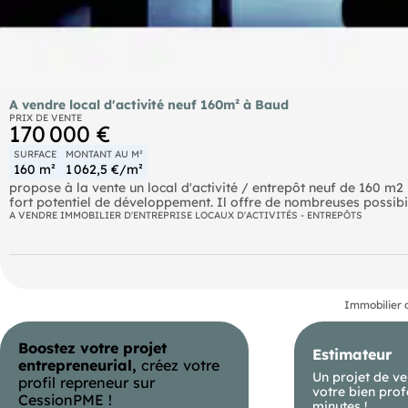
A vendre local d'activité neuf 160m² à Baud
PRIX DE VENTE
170 000 €
SURFACE
MONTANT AU M²
160 m²
1 062,5 €/m²
propose à la vente un local d'activité / entrepôt neuf de 160 m2 
fort potentiel de développement. Il offre de nombreuses possibi
modulable de plusieurs cellules mitoyennes (de 160 à 200 m²) so
A VENDRE IMMOBILIER D'ENTREPRISE LOCAUX D'ACTIVITÉS - ENTREPÔTS
à vos besoins actuels ou futurs : artisans , PME , commerçants ,
activité nécessitant à la fois fonctionnalité, évolutivité et acce
organiser une visite ! Venez visiter nos autres biens sur notre si
commerces et Entreprises, vous pouvez compter sur une équipe 
réalisation de votre projet. Nous vous proposons une sélection d
du Morbihan (56) du Finistère (29) et de la Loire Atlantique (44).
Immobilier 
boulangeries, autres Tabacs presse et commerces divers que ce s
venir nous rencontrer dans le cadre d'une recherche ou de la v
Boostez votre projet
rencontre pour
Estimateur
- Numéro RSAC : 803 255 827
entrepreneurial,
créez votre
- Vannes.
Un projet de ve
profil repreneur sur
votre bien prof
CessionPME !
minutes !