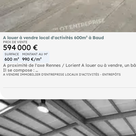
A louer à vendre local d'activités 600m² à Baud
PRIX DE VENTE
594 000 €
SURFACE
MONTANT AU M²
600 m²
990 €/m²
A proximité de l'axe Rennes / Lorient A louer ou à vendre, un bâ
Il se compose :
- d'une partie atelier / entrepôt de 550 m² environ avec porte se
A VENDRE IMMOBILIER D'ENTREPRISE LOCAUX D'ACTIVITÉS - ENTREPÔTS
- d'une partie bureaux / vestiaires / sanitaires de 55 m²environ
manoeuvres Les informations sur les risques naturels, miniers, 
disponibles sur le site