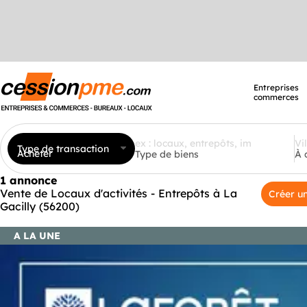
Entreprises
commerces
Type de transaction
Acheter
Type de biens
À 
1 annonce
Vente de Locaux d'activités - Entrepôts à La
Créer un
Gacilly (56200)
A LA UNE