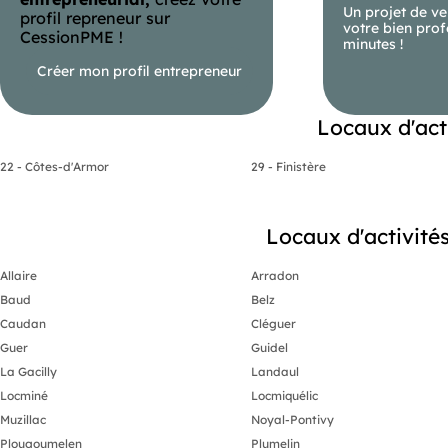
Un projet de ve
profil repreneur sur
votre bien prof
CessionPME !
minutes !
Créer mon profil entrepreneur
Locaux d'act
22 - Côtes-d'Armor
29 - Finistère
Locaux d'activités
Allaire
Arradon
Baud
Belz
Caudan
Cléguer
Guer
Guidel
La Gacilly
Landaul
Locminé
Locmiquélic
Muzillac
Noyal-Pontivy
Plougoumelen
Plumelin