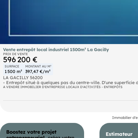
Vente entrepôt local industriel 1500m² La Gacilly
PRIX DE VENTE
596 200 €
SURFACE
MONTANT AU M²
1 500 m²
397,47 €/m²
LA GACILLY 56200
- Entrepôt situé à quelques pas du centre-ville. D'une superficie 
fibro sur un terrain de 4000m².
A VENDRE IMMOBILIER D'ENTREPRISE LOCAUX D'ACTIVITÉS - ENTREPÔTS
Immobilier d'e
Boostez votre projet
Estimateur
entrepreneurial,
créez votre