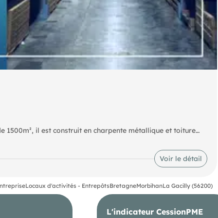
de 1500m², il est construit en charpente métallique et toiture
Voir le détail
ntreprise
Locaux d'activités - Entrepôts
Bretagne
Morbihan
La Gacilly (56200)
L'indicateur CessionPME