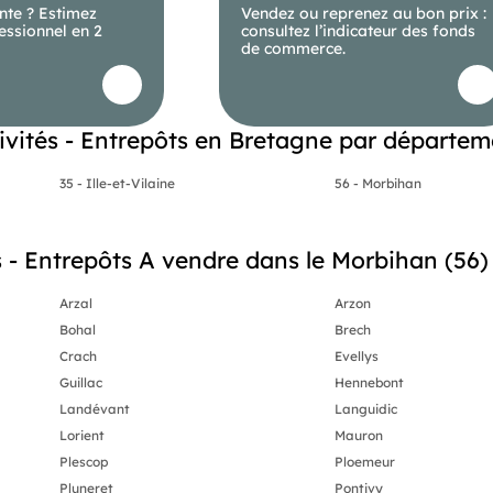
nte ? Estimez
Vendez ou reprenez au bon prix :
essionnel en 2
consultez l’indicateur des fonds
de commerce.
ivités - Entrepôts en Bretagne par départem
35 - Ille-et-Vilaine
56 - Morbihan
 - Entrepôts A vendre dans le Morbihan (56) 
Arzal
Arzon
Bohal
Brech
Crach
Evellys
Guillac
Hennebont
Landévant
Languidic
Lorient
Mauron
Plescop
Ploemeur
Pluneret
Pontivy